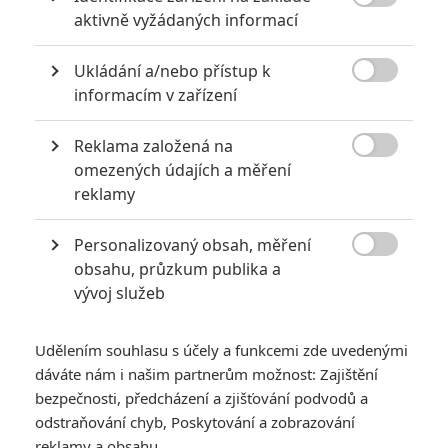

aktivně vyžádaných informací
KOMENTÁŘE
0
Ukládání a/nebo přístup k

informacím v zařízení
Vstoupit do diskuze
Reklama založená na

omezených údajích a měření
SOUVISEJÍCÍ ČLÁNKY
reklamy
Očista: Volební rok -
Personalizovaný obsah, měření
Jedině tohle maso

obsahu, průzkum publika a
zachrání Ameriku
vývoj služeb
Udělením souhlasu s účely a funkcemi zde uvedenými
dáváte nám i našim partnerům možnost: Zajištění
Polednice: Variace na
bezpečnosti, předcházení a zjišťování podvodů a
Erbena s hororovou
příchutí
odstraňování chyb, Poskytování a zobrazování
reklamy a obsahu