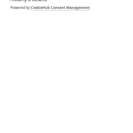
Powered by
CookieHub Consent Management
Amityville: Strašidelný
dům znovu ožije
Beware the Night: Eric
Bana v paranormálním
hororu
Plus One: Nejlepší party
se změní v noční můru