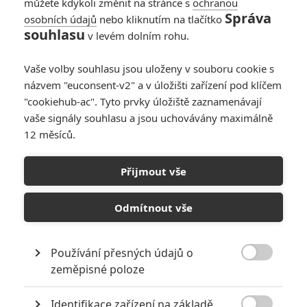
můžete kdykoli změnit na stránce s
ochranou
Správa
osobních údajů
nebo kliknutím na tlačítko
souhlasu
v levém dolním rohu.
Vaše volby souhlasu jsou uloženy v souboru cookie s
názvem "euconsent-v2" a v úložišti zařízení pod klíčem
"cookiehub-ac". Tyto prvky úložiště zaznamenávají
vaše signály souhlasu a jsou uchovávány maximálně
12 měsíců.
Don’t Knock Twice: Katee Sackhoff bojuje s čarodějnicí | Fandíme
Přijmout vše
filmu
GALERIE
Odmítnout vše
Používání přesných údajů o

zeměpisné poloze
Identifikace zařízení na základě