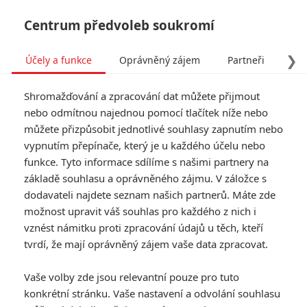
Centrum předvoleb soukromí
❯
Účely a funkce
Oprávněný zájem
Partneři
Pro
Tog
Shromažďování a zpracování dat můžete přijmout
navi
nebo odmítnou najednou pomocí tlačítek níže nebo
můžete přizpůsobit jednotlivé souhlasy zapnutím nebo
Don’t Knock Twice: Katee
vypnutím přepínače, který je u každého účelu nebo
funkce. Tyto informace sdílíme s našimi partnery na
Sackhoff bojuje s
základě souhlasu a oprávněného zájmu. V záložce s
čarodějnicí
dodavateli najdete seznam našich partnerů. Máte zde
možnost upravit váš souhlas pro každého z nich i
vznést námitku proti zpracování údajů u těch, kteří
Napsal:
Anarvin
, 05.01.2017 06:55
tvrdí, že mají oprávněný zájem vaše data zpracovat.
« Předchozí
Další »
Vaše volby zde jsou relevantní pouze pro tuto
konkrétní stránku. Vaše nastavení a odvolání souhlasu