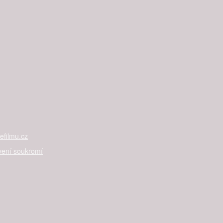
filmu.cz
vení soukromí