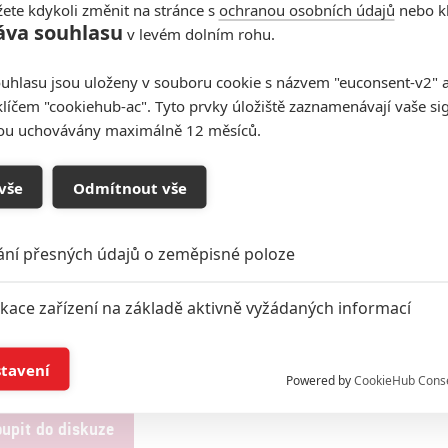
ete kdykoli změnit na stránce s
ochranou osobních údajů
nebo kl
áva souhlasu
v levém dolním rohu.
khoff bojuje s čarodějnicí | Fandíme filmu
uhlasu jsou uloženy v souboru cookie s názvem "euconsent-v2" a 
klíčem "cookiehub-ac". Tyto prvky úložiště zaznamenávají vaše si
sou uchovávány maximálně 12 měsíců.
vše
Odmítnout vše
ání přesných údajů o zeměpisné poloze
ikace zařízení na základě aktivně vyžádaných informací
í a/nebo přístup k informacím v zařízení
stavení
Powered by
CookieHub Cons
a založená na omezených údajích a měření reklamy
oupit do diskuze