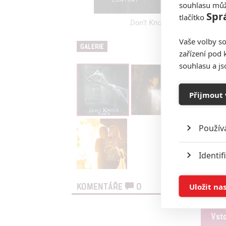
souhlasu můž
Spr
tlačítko
Don’t Knock Twice: Katee Sac
Vaše volby so
GALERIE
zařízení pod 
souhlasu a j
Přijmout 
Použív
Identif
Ukládán
Uložit na
KOMENTÁŘE
0
Reklam
Vst