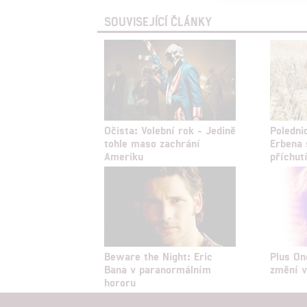
Person
SOUVISEJÍCÍ ČLÁNKY
služeb
Udělením sou
možnost: Zaji
Poskytování 
Očista: Volební rok - Jedině
Poledni
tohle maso zachrání
Erbena 
Ameriku
příchut
Beware the Night: Eric
Plus On
Bana v paranormálním
změní v
hororu