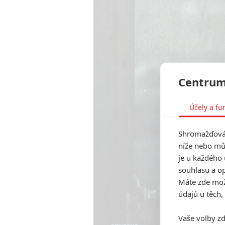
Centrum
Účely a fu
Shromažďován
níže nebo mů
je u každého 
souhlasu a op
Máte zde možn
údajů u těch,
Vaše volby zd