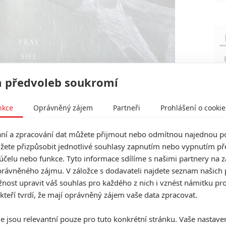
 předvoleb soukromí
nkce
Oprávněný zájem
Partneři
Prohlášení o cookie
í a zpracování dat můžete přijmout nebo odmítnou najednou po
žete přizpůsobit jednotlivé souhlasy zapnutím nebo vypnutím pře
účelu nebo funkce. Tyto informace sdílíme s našimi partnery na 
rávněného zájmu. V záložce s dodavateli najdete seznam našich 
ost upravit váš souhlas pro každého z nich i vznést námitku pro
 kteří tvrdí, že mají oprávněný zájem vaše data zpracovat.
e jsou relevantní pouze pro tuto konkrétní stránku. Vaše nastave