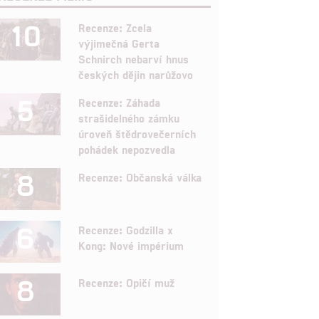
10
Recenze: Zcela
výjimečná Gerta
Schnirch nebarví hnus
českých dějin narůžovo
5
Recenze: Záhada
strašidelného zámku
úroveň štědrovečerních
pohádek nepozvedla
8
Recenze: Občanská válka
6
Recenze: Godzilla x
Kong: Nové impérium
8
Recenze: Opičí muž