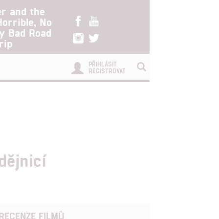
er and the
Horrible, No
ry Bad Road
rip
PŘIHLÁSIT
REGISTROVAT
dějnicí
RECENZE FILMŮ