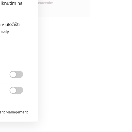
iknutím na
maximálně nabitým obsazením
v úložišti
gnály


ent Management

