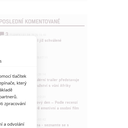
POSLEDNÍ KOMENTOVANÉ
3
ČLÁNEK | 01.08.2026 16:40
Marvel nečekaně zrušil již schválené
pokračování
433
FILM | 01.08.2026 07:11
s
拆彈專家
1
ČLÁNEK | 30.07.2026 20:14
mocí tlačítek
Děti krve a kostí: Regulérní trailer představuje
pínače, který
akční fantasy dobrodružství s vůní Afriky
základě
1
partnerů.
ČLÁNEK | 30.07.2026 12:31
Spider-Man: Zbrusu nový den – Podle recenzí
ti zpracování
máme čekat překvapivě emotivní a osobní film
1
ČLÁNEK | 30.07.2026 03:42
ní a odvolání
Velké preview: Odyssea - seznamte se s