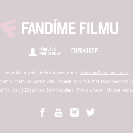
DISKUZE
PŘIHLÁSIT
REGISTROVAT
Šéfredaktor webu je
Petr Slavík
, e-mail
redakce@fandimefilmu.cz
zájem o inzerci na našem webu napište nám na e-mail
redakce@fandime
ních údajů
|
Zásady používání cookies
|
Pravidla webu
|
Upravit nasta