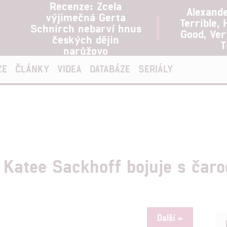
Recenze: Zcela
Alexand
výjimečná Gerta
Terrible, 
Schnirch nebarví hnus
Good, Ve
českých dějin
T
narůžovo
ZE
ČLÁNKY
VIDEA
DATABÁZE
SERIÁLY
Katee Sackhoff bojuje s čaro
Další »