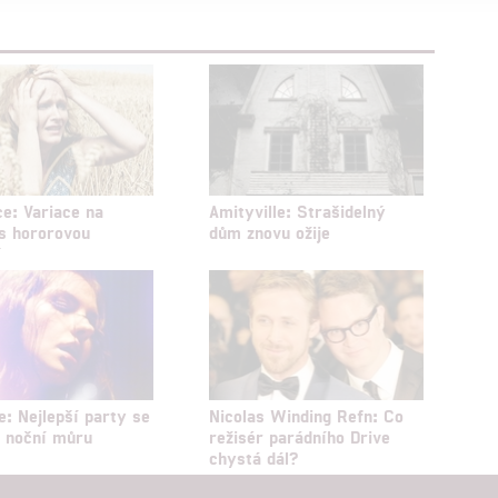
alizovaný obsah, měření obsahu, průzkum publika a vývoj
hlasu s účely a funkcemi zde uvedenými dáváte nám i našim pa
štění bezpečnosti, předcházení a zjišťování podvodů a odstraňov
a zobrazování reklamy a obsahu
ce: Variace na
Amityville: Strašidelný
s hororovou
dům znovu ožije
í
e: Nejlepší party se
Nicolas Winding Refn: Co
 noční můru
režisér parádního Drive
chystá dál?