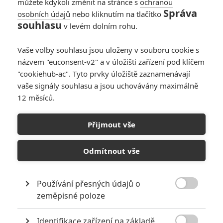
můžete kdykoli změnit na stránce s
ochranou
Správa
osobních údajů
nebo kliknutím na tlačítko
souhlasu
v levém dolním rohu.
Vaše volby souhlasu jsou uloženy v souboru cookie s
názvem "euconsent-v2" a v úložišti zařízení pod klíčem
"cookiehub-ac". Tyto prvky úložiště zaznamenávají
vaše signály souhlasu a jsou uchovávány maximálně
12 měsíců.
Přijmout vše
Odmítnout vše
Používání přesných údajů o

zeměpisné poloze
Identifikace zařízení na základě