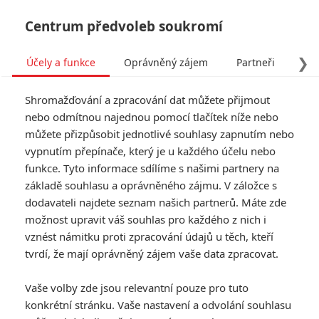
Centrum předvoleb soukromí
❯
Účely a funkce
Oprávněný zájem
Partneři
Pro
Tog
Shromažďování a zpracování dat můžete přijmout
navi
nebo odmítnou najednou pomocí tlačítek níže nebo
můžete přizpůsobit jednotlivé souhlasy zapnutím nebo
Don’t Knock Twice: Katee
vypnutím přepínače, který je u každého účelu nebo
funkce. Tyto informace sdílíme s našimi partnery na
Sackhoff bojuje s
základě souhlasu a oprávněného zájmu. V záložce s
čarodějnicí
dodavateli najdete seznam našich partnerů. Máte zde
možnost upravit váš souhlas pro každého z nich i
vznést námitku proti zpracování údajů u těch, kteří
Napsal:
Anarvin
, 05.01.2017 06:55
tvrdí, že mají oprávněný zájem vaše data zpracovat.
« Předchozí
Další »
Vaše volby zde jsou relevantní pouze pro tuto
konkrétní stránku. Vaše nastavení a odvolání souhlasu