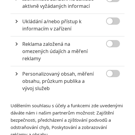

aktivně vyžádaných informací
Ukládání a/nebo přístup k

informacím v zařízení
Don’t Knock Twice: Katee Sackhoff bojuje s čarodějnicí | Fandíme
filmu
Reklama založená na

omezených údajích a měření
GALERIE
reklamy
Personalizovaný obsah, měření

obsahu, průzkum publika a
vývoj služeb
Udělením souhlasu s účely a funkcemi zde uvedenými
KOMENTÁŘE
0
dáváte nám i našim partnerům možnost: Zajištění
bezpečnosti, předcházení a zjišťování podvodů a
odstraňování chyb, Poskytování a zobrazování
Vstoupit do diskuze
reklamy a obsahu