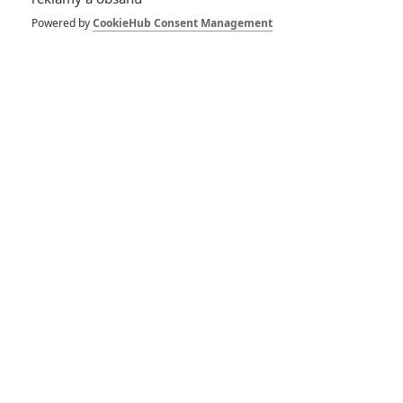
Powered by
CookieHub Consent Management
SOUVISEJÍCÍ ČLÁNKY
Očista: Volební rok -
Jedině tohle maso
zachrání Ameriku
Polednice: Variace na
Erbena s hororovou
příchutí
Amityville: Strašidelný
dům znovu ožije