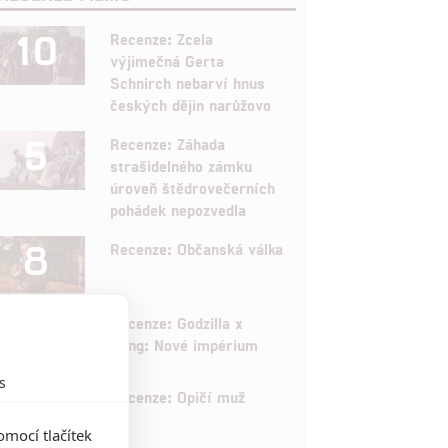
10
Recenze: Zcela
výjimečná Gerta
Schnirch nebarví hnus
českých dějin narůžovo
5
Recenze: Záhada
strašidelného zámku
úroveň štědrovečerních
pohádek nepozvedla
8
Recenze: Občanská válka
6
Recenze: Godzilla x
Kong: Nové impérium
s
8
Recenze: Opičí muž
mocí tlačítek