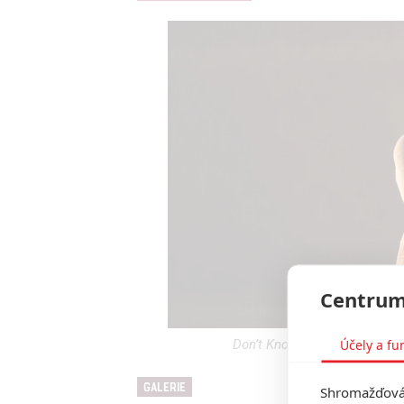
Centrum
Účely a fu
Don’t Knock Twice: Katee Sac
GALERIE
Shromažďován