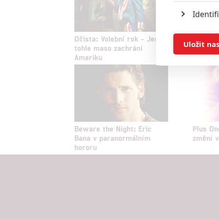
Identif
Očista: Volební rok - Jedině
Poledni
Ukládán
Uložit na
tohle maso zachrání
Erbena 
Ameriku
příchut
Reklam
Person
služeb
Beware the Night: Eric
Plus On
Udělením sou
Bana v paranormálním
změní v
možnost: Zaji
hororu
Poskytování 