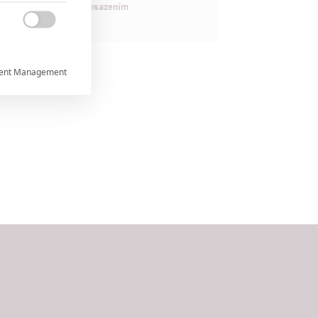
maximálně nabitým obsazením

ent Management



rtnerům
ání chyb,