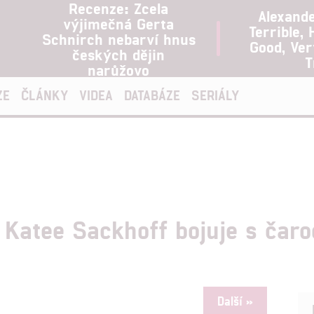
Recenze: Zcela
Alexand
výjimečná Gerta
Terrible, 
Schnirch nebarví hnus
Good, Ve
českých dějin
T
narůžovo
ZE
ČLÁNKY
VIDEA
DATABÁZE
SERIÁLY
Katee Sackhoff bojuje s čaro
Další »