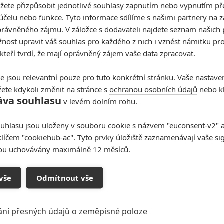
žete přizpůsobit jednotlivé souhlasy zapnutím nebo vypnutím pře
účelu nebo funkce. Tyto informace sdílíme s našimi partnery na 
rávněného zájmu. V záložce s dodavateli najdete seznam našich 
ost upravit váš souhlas pro každého z nich i vznést námitku pro
 kteří tvrdí, že mají oprávněný zájem vaše data zpracovat.
e jsou relevantní pouze pro tuto konkrétní stránku. Vaše nastave
ete kdykoli změnit na stránce s
ochranou osobních údajů
nebo kl
áva souhlasu
v levém dolním rohu.
uhlasu jsou uloženy v souboru cookie s názvem "euconsent-v2" a 
klíčem "cookiehub-ac". Tyto prvky úložiště zaznamenávají vaše si
sou uchovávány maximálně 12 měsíců.
oupit do diskuze
vše
Odmítnout vše
ání přesných údajů o zeměpisné poloze