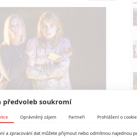
 předvoleb soukromí
nkce
Oprávněný zájem
Partneři
Prohlášení o cookie
khoff bojuje s čarodějnicí | Fandíme filmu
í a zpracování dat můžete přijmout nebo odmítnou najednou po