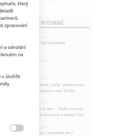
pínače, který
základě
partnerů.
POSLEDNÍ KOMENTOVANÉ
ti zpracování
3
ČLÁNEK | 01.08.2026 16:40
Marvel nečekaně zrušil již schválené
ní a odvolání
pokračování
iknutím na
433
FILM | 01.08.2026 07:11
拆彈專家
v úložišti
1
ČLÁNEK | 30.07.2026 20:14
gnály
Děti krve a kostí: Regulérní trailer představuje
akční fantasy dobrodružství s vůní Afriky
1
ČLÁNEK | 30.07.2026 12:31
Spider-Man: Zbrusu nový den – Podle recenzí
máme čekat překvapivě emotivní a osobní film
1
ČLÁNEK | 30.07.2026 03:42
Velké preview: Odyssea - seznamte se s
