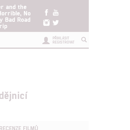
er and the
Horrible, No
ry Bad Road
rip
PŘIHLÁSIT
REGISTROVAT
dějnicí
RECENZE FILMŮ