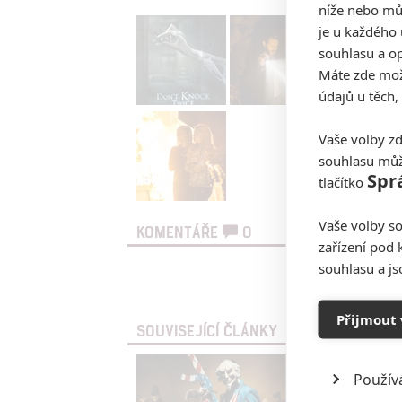
níže nebo mů
je u každého 
souhlasu a op
Máte zde možn
údajů u těch,
Vaše volby zd
souhlasu můž
Spr
tlačítko
Vaše volby so
KOMENTÁŘE
0
zařízení pod 
souhlasu a j
Vst
Přijmout 
SOUVISEJÍCÍ ČLÁNKY
Použív