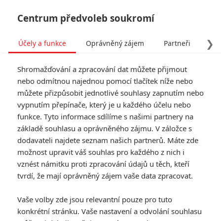
Centrum předvoleb soukromí
❯
Účely a funkce
Oprávněný zájem
Partneři
Pro
Tog
Shromažďování a zpracování dat můžete přijmout
navi
nebo odmítnou najednou pomocí tlačítek níže nebo
můžete přizpůsobit jednotlivé souhlasy zapnutím nebo
vypnutím přepínače, který je u každého účelu nebo
funkce. Tyto informace sdílíme s našimi partnery na
základě souhlasu a oprávněného zájmu. V záložce s
dodavateli najdete seznam našich partnerů. Máte zde
možnost upravit váš souhlas pro každého z nich i
vznést námitku proti zpracování údajů u těch, kteří
tvrdí, že mají oprávněný zájem vaše data zpracovat.
Vaše volby zde jsou relevantní pouze pro tuto
konkrétní stránku. Vaše nastavení a odvolání souhlasu