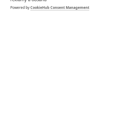
Powered by
CookieHub Consent Management
RECENZE FILMŮ
10
Recenze: Zcela výjimečná Gerta
Schnirch nebarví hnus českých dějin