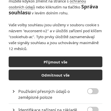
můžete kdykoli změnit na stránce s
ochranou
Správa
osobních údajů
nebo kliknutím na tlačítko
souhlasu
v levém dolním rohu.
Vaše volby souhlasu jsou uloženy v souboru cookie s
názvem "euconsent-v2" a v úložišti zařízení pod klíčem
"cookiehub-ac". Tyto prvky úložiště zaznamenávají
vaše signály souhlasu a jsou uchovávány maximálně
12 měsíců.
Don’t Knock Twice: Katee
Sackhoff bojuje s
Přijmout vše
čarodějnicí
Odmítnout vše
Napsal:
Petr Slavík - (Anarvin)
, 05.01.2017 06:55
Používání přesných údajů o
KOMENTÁŘE
0

zeměpisné poloze
Identifikace zařízení na základě