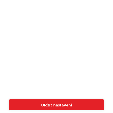
narůžovo
5
Recenze: Záhada strašidelného
zámku úroveň štědrovečerních
pohádek nepozvedla
8
Recenze: Občanská válka
6
Recenze: Godzilla x Kong: Nové
impérium
8
Recenze: Opičí muž
POSLEDNÍ KOMENTOVANÉ
Uložit nastavení
Tato stránka používá soubory cookies.
Více informací
Rozumím