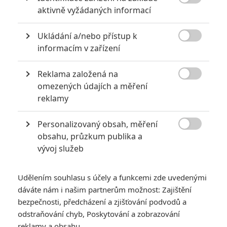

aktivně vyžádaných informací
Ukládání a/nebo přístup k

PŘIDAT NOVÝ KOMENTÁŘ
informacím v zařízení
Pro psaní komentářů, se přihlašte.
Reklama založená na

omezených údajích a měření
reklamy
Personalizovaný obsah, měření

obsahu, průzkum publika a
vývoj služeb
Udělením souhlasu s účely a funkcemi zde uvedenými
dáváte nám i našim partnerům možnost: Zajištění
bezpečnosti, předcházení a zjišťování podvodů a
odstraňování chyb, Poskytování a zobrazování
reklamy a obsahu