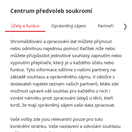
Centrum předvoleb soukromí
❯
Účely a funkce
Oprávněný zájem
Partneři
Pro
Tog
Shromažďování a zpracování dat můžete přijmout
navi
nebo odmítnou najednou pomocí tlačítek níže nebo
můžete přizpůsobit jednotlivé souhlasy zapnutím nebo
Don’t Knock Twice: Katee
vypnutím přepínače, který je u každého účelu nebo
funkce. Tyto informace sdílíme s našimi partnery na
Sackhoff bojuje s
základě souhlasu a oprávněného zájmu. V záložce s
čarodějnicí
dodavateli najdete seznam našich partnerů. Máte zde
možnost upravit váš souhlas pro každého z nich i
vznést námitku proti zpracování údajů u těch, kteří
Napsal:
Anarvin
, 05.01.2017 06:55
tvrdí, že mají oprávněný zájem vaše data zpracovat.
« Předchozí
Další »
Vaše volby zde jsou relevantní pouze pro tuto
konkrétní stránku. Vaše nastavení a odvolání souhlasu