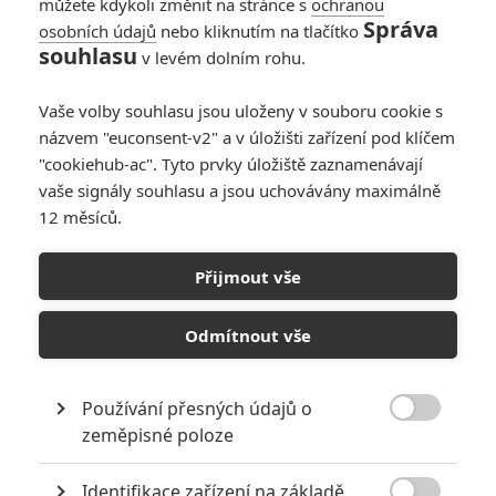
můžete kdykoli změnit na stránce s
ochranou
Správa
osobních údajů
nebo kliknutím na tlačítko
souhlasu
v levém dolním rohu.
Vaše volby souhlasu jsou uloženy v souboru cookie s
názvem "euconsent-v2" a v úložišti zařízení pod klíčem
"cookiehub-ac". Tyto prvky úložiště zaznamenávají
vaše signály souhlasu a jsou uchovávány maximálně
12 měsíců.
Don’t Knock Twice: Katee Sackhoff bojuje s čarodějnicí | Fandíme
Přijmout vše
filmu
GALERIE
Odmítnout vše
Používání přesných údajů o

zeměpisné poloze
Identifikace zařízení na základě