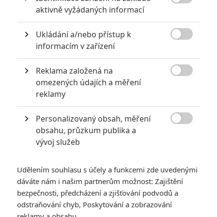

aktivně vyžádaných informací
KOMENTÁŘE
0
Ukládání a/nebo přístup k

informacím v zařízení
Vstoupit do diskuze
Reklama založená na

omezených údajích a měření
SOUVISEJÍCÍ ČLÁNKY
reklamy
Očista: Volební rok -
Personalizovaný obsah, měření
Jedině tohle maso

obsahu, průzkum publika a
zachrání Ameriku
vývoj služeb
Udělením souhlasu s účely a funkcemi zde uvedenými
dáváte nám i našim partnerům možnost: Zajištění
Polednice: Variace na
bezpečnosti, předcházení a zjišťování podvodů a
Erbena s hororovou
příchutí
odstraňování chyb, Poskytování a zobrazování
reklamy a obsahu