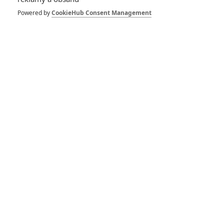
Powered by
CookieHub Consent Management
Amityville: Strašidelný
dům znovu ožije
Beware the Night: Eric
Bana v paranormálním
hororu
Plus One: Nejlepší party
se změní v noční můru