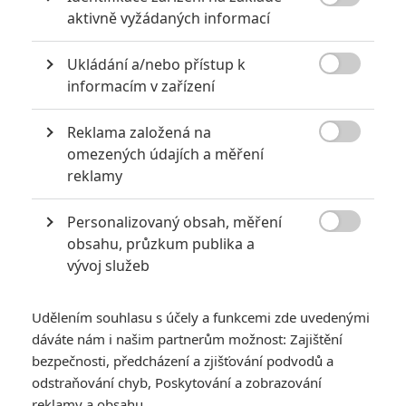
Horrible, No Good, Very

aktivně vyžádaných informací
Bad Road Trip
Ukládání a/nebo přístup k

informacím v zařízení
Shudderbugs - Trailer
Audrey - Trailer
Reklama založená na

omezených údajích a měření
reklamy
Personalizovaný obsah, měření

Drifter: Kate
obsahu, průzkum publika a
Beckinsale v novém
vývoj služeb
akčňáku čelí
mohutné přesile
Udělením souhlasu s účely a funkcemi zde uvedenými
Petr Slavík - (Anarvin)
| 07.08.2026
dáváte nám i našim partnerům možnost: Zajištění
0
22:50
bezpečnosti, předcházení a zjišťování podvodů a
odstraňování chyb, Poskytování a zobrazování
Ready Player One:
reklamy a obsahu