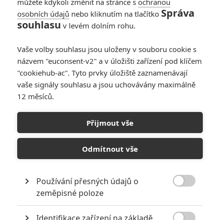
Bad Apples: V černé komedii
můžete kdykoli změnit na stránce s
ochranou
Správa
osobních údajů
nebo kliknutím na tlačítko
učitelka uvězní zlobivého žáčka
0
souhlasu
v levém dolním rohu.
Vaše volby souhlasu jsou uloženy v souboru cookie s
NOVINKY
názvem "euconsent-v2" a v úložišti zařízení pod klíčem
"cookiehub-ac". Tyto prvky úložiště zaznamenávají
vaše signály souhlasu a jsou uchovávány maximálně
12 měsíců.
Přijmout vše
Odmítnout vše
Petr Slavík - (Anarvin) | 08.08.2026 07:00
Kořist 2: Ulice New Yorku
zaplaví aligátoři
Používání přesných údajů o
0

zeměpisné poloze
Alexander and the Terrible,
Ex-Husbands - Trailer
Identifikace zařízení na základě