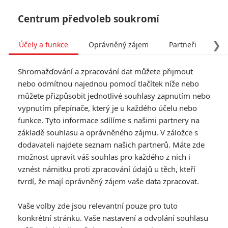
Centrum předvoleb soukromí
❯
Účely a funkce
Oprávněný zájem
Partneři
Pro
Tog
Shromažďování a zpracování dat můžete přijmout
navi
nebo odmítnou najednou pomocí tlačítek níže nebo
můžete přizpůsobit jednotlivé souhlasy zapnutím nebo
vypnutím přepínače, který je u každého účelu nebo
NOVINKY
TRAILERY
funkce. Tyto informace sdílíme s našimi partnery na
základě souhlasu a oprávněného zájmu. V záložce s
dodavateli najdete seznam našich partnerů. Máte zde
možnost upravit váš souhlas pro každého z nich i
vznést námitku proti zpracování údajů u těch, kteří
tvrdí, že mají oprávněný zájem vaše data zpracovat.
Vaše volby zde jsou relevantní pouze pro tuto
konkrétní stránku. Vaše nastavení a odvolání souhlasu
Petr Slavík - (Anarvin) | 08.08.2026 16:00