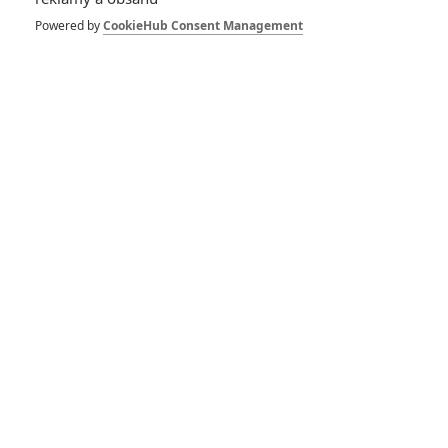
Pokračování
Powered by
CookieHub Consent Management
Spielbergovy sci-fi
fantasmagorie
chystá scénář
Petr Slavík - (Anarvin)
| 07.08.2026
0
19:28
Zesnulý Sam Neill si
svou poslední roli
odbyl v epické
fantasy The Legend
of Zelda
Petr Slavík - (Anarvin)
| 07.08.2026
0
17:04
Bluefly: Russell
Crowe v akční sci-fi
hledá tajuplný letoun
Petr Slavík - (Anarvin)
| 07.08.2026