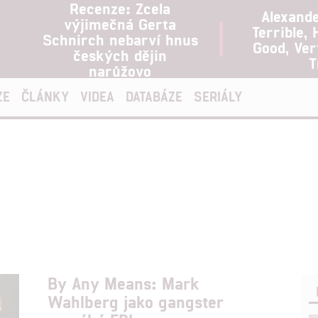
Recenze: Zcela
Alexand
výjimečná Gerta
Terrible, 
Schnirch nebarví hnus
Good, Ve
českých dějin
T
narůžovo
ZE
ČLÁNKY
VIDEA
DATABÁZE
SERIÁLY
By Any Means: Mark
Wahlberg jako gangster