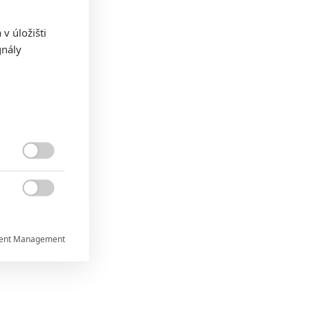
v úložišti
gnály


ent Management

