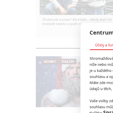
Zkušenosti a praxe? Ale kdeže... někdy stačí mít
dostatek talentu a využít nabízené příležitosti.
Centrum
Účely a fu
Shromažďován
NOVINKY
TRAILERY
níže nebo mů
je u každého 
souhlasu a op
Máte zde možn
údajů u těch,
Vaše volby zd
souhlasu můž
Spr
tlačítko