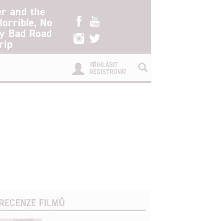
er and the
Horrible, No
ry Bad Road
rip
PŘIHLÁSIT
REGISTROVAT
RECENZE FILMŮ