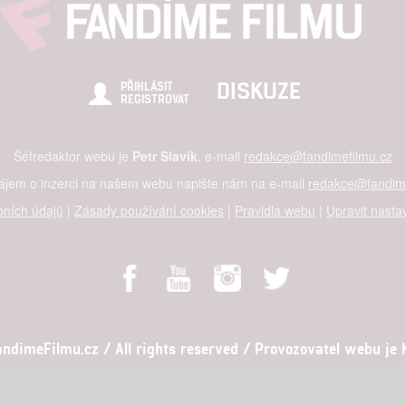
DISKUZE
PŘIHLÁSIT
REGISTROVAT
Šéfredaktor webu je
Petr Slavík
, e-mail
redakce@fandimefilmu.cz
zájem o inzerci na našem webu napište nám na e-mail
redakce@fandime
ních údajů
|
Zásady používání cookies
|
Pravidla webu
|
Upravit nasta
dimeFilmu.cz / All rights reserved / Provozovatel webu je Ko
al studio s.r.o., IČO: 03604071, Lýskova 2073/57, Stodůlky, 155 00, Pr