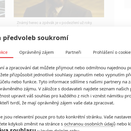
Známý herec a zpěvák je v podezření už roky.
Řada jeho obětí byla nezletilá. Leto obvinění
popírá.
 předvoleb soukromí
nkce
Oprávněný zájem
Partneři
Prohlášení o cookie
í a zpracování dat můžete přijmout nebo odmítnou najednou po
Šílená noc 2: Trailer láká k
žete přizpůsobit jednotlivé souhlasy zapnutím nebo vypnutím pře
návratu vraždícího Santy
účelu nebo funkce. Tyto informace sdílíme s našimi partnery na 
0
Petr Slavík - (Anarvin)
| 04.08.2026 18:05
rávněného zájmu. V záložce s dodavateli najdete seznam našich 
David Harbour je zpátky, aby jako vánoční vousáč
ost upravit váš souhlas pro každého z nich i vznést námitku pro
likvidoval všechny zlobivé. Sám se však ocitá
 kteří tvrdí, že mají oprávněný zájem vaše data zpracovat.
mezi hříšníky.
e jsou relevantní pouze pro tuto konkrétní stránku. Vaše nastave
ete kdykoli změnit na stránce s
ochranou osobních údajů
nebo kl
áva souhlasu
v levém dolním rohu.