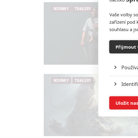
NOVINKY
TRAILERY
Vaše volby so
zařízení pod 
souhlasu a j
Přijmout 
Použív
NOVINKY
TRAILERY
Identif
Ukládán
Uložit na
Reklam
Person