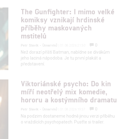
The Gunfighter: I mimo velké
komiksy vznikají hrdinské
hlasu s účely a funkcemi zde uvedenými dáváte nám i našim pa
příběhy maskovaných
štění bezpečnosti, předcházení a zjišťování podvodů a odstraňov
mstitelů
a zobrazování reklamy a obsahu
0
Petr Slavík - (Anarvin)
| 01.08.2026 21:50
Než dorazí příští Batman, nabídne se divákům
jeho laciná nápodoba. Je tu první plakát a
představení.
Viktoriánské psycho: Do kin
míří neotřelý mix komedie,
hororu a kostýmního dramatu
0
Petr Slavík - (Anarvin)
| 01.08.2026 19:57
Na podzim dostaneme hodně jinou verzi příběhu
o vraždících psychopatech. Pusťte si trailer.