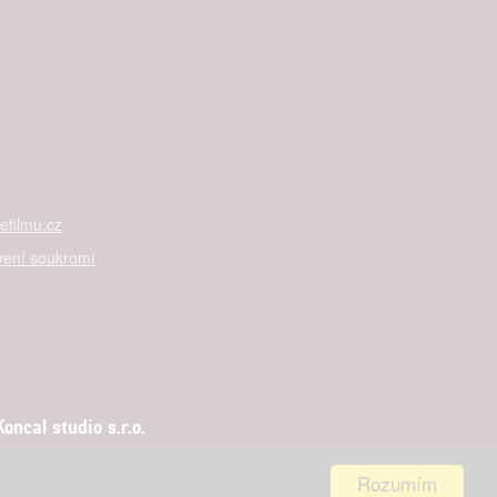
filmu.cz
vení soukromí
ncal studio s.r.o.
Rozumím
aha 5