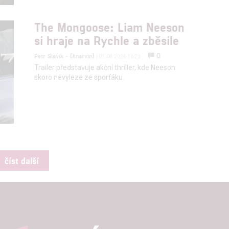
The Mongoose: Liam Neeson
si hraje na Rychle a zběsile
0
Petr Slavík - (Anarvin)
| 01.08.2026 16:23
Trailer představuje akční thriller, kde Neeson
skoro nevyleze ze sporťáku.
číst další