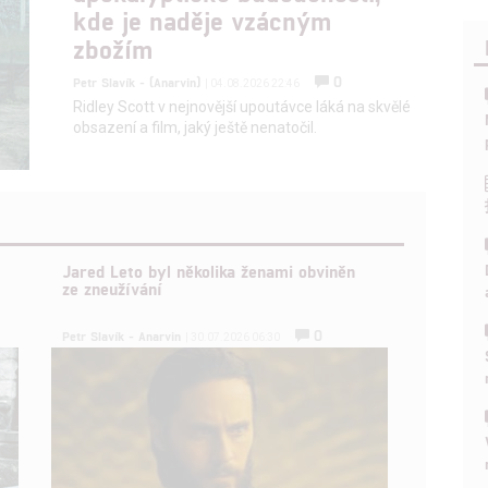
kde je naděje vzácným
zbožím
0
Petr Slavík - (Anarvin)
| 04.08.2026 22:46
Ridley Scott v nejnovější upoutávce láká na skvělé
obsazení a film, jaký ještě nenatočil.
Jared Leto byl několika ženami obviněn
ze zneužívání
0
Petr Slavík - Anarvin
| 30.07.2026 06:30