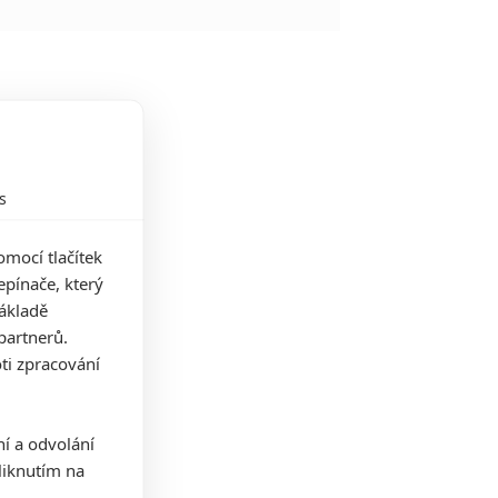
s
mocí tlačítek
pínače, který
základě
partnerů.
ti zpracování
ní a odvolání
iknutím na