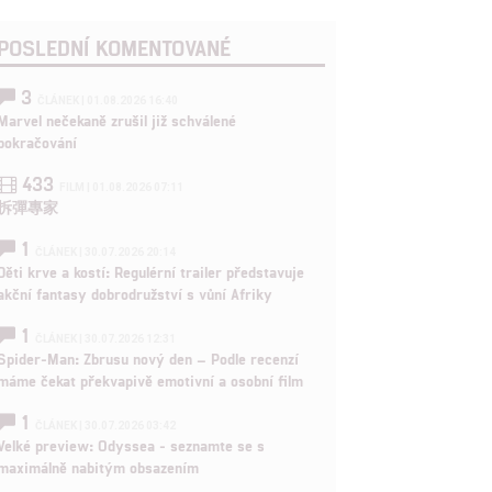
POSLEDNÍ KOMENTOVANÉ
3
ČLÁNEK | 01.08.2026 16:40
Marvel nečekaně zrušil již schválené
pokračování
433
FILM | 01.08.2026 07:11
拆彈專家
1
ČLÁNEK | 30.07.2026 20:14
Děti krve a kostí: Regulérní trailer představuje
akční fantasy dobrodružství s vůní Afriky
1
ČLÁNEK | 30.07.2026 12:31
Spider-Man: Zbrusu nový den – Podle recenzí
máme čekat překvapivě emotivní a osobní film
1
ČLÁNEK | 30.07.2026 03:42
Velké preview: Odyssea - seznamte se s
maximálně nabitým obsazením