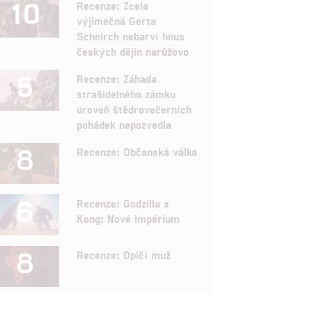
10
Recenze: Zcela
výjimečná Gerta
Schnirch nebarví hnus
českých dějin narůžovo
5
Recenze: Záhada
strašidelného zámku
úroveň štědrovečerních
pohádek nepozvedla
8
Recenze: Občanská válka
6
Recenze: Godzilla x
Kong: Nové impérium
8
Recenze: Opičí muž