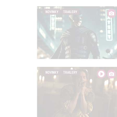
služeb
NOVINKY
TRAILERY
Udělením sou
možnost: Zaji
Poskytování 
NOVINKY
TRAILERY