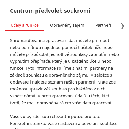
Centrum předvoleb soukromí
❯
Účely a funkce
Oprávněný zájem
Partneři
Pro
Tog
Shromažďování a zpracování dat můžete přijmout
navi
nebo odmítnou najednou pomocí tlačítek níže nebo
můžete přizpůsobit jednotlivé souhlasy zapnutím nebo
vypnutím přepínače, který je u každého účelu nebo
Přihlášení
funkce. Tyto informace sdílíme s našimi partnery na
základě souhlasu a oprávněného zájmu. V záložce s
dodavateli najdete seznam našich partnerů. Máte zde
Jméno:
možnost upravit váš souhlas pro každého z nich i
vznést námitku proti zpracování údajů u těch, kteří
tvrdí, že mají oprávněný zájem vaše data zpracovat.
Heslo:
Vaše volby zde jsou relevantní pouze pro tuto
konkrétní stránku. Vaše nastavení a odvolání souhlasu