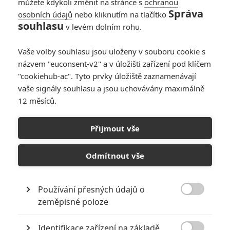
můžete kdykoli změnit na stránce s
ochranou
Správa
osobních údajů
nebo kliknutím na tlačítko
Zůstat přihlášen
souhlasu
v levém dolním rohu.
Vaše volby souhlasu jsou uloženy v souboru cookie s
názvem "euconsent-v2" a v úložišti zařízení pod klíčem
"cookiehub-ac". Tyto prvky úložiště zaznamenávají
Nemáte na FandimeFilmu.cz uživatelský účet? Využijte naší
registraci
.
vaše signály souhlasu a jsou uchovávány maximálně
12 měsíců.
Zapomněli jste heslo? Pomůžeme Vám ho
obnovit
.
Přijmout vše
Odmítnout vše
Používání přesných údajů o

zeměpisné poloze
Identifikace zařízení na základě