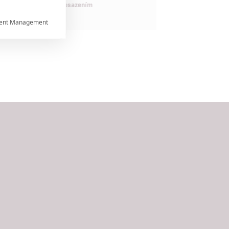
maximálně nabitým obsazením
ent Management



rtnerům
ání chyb,