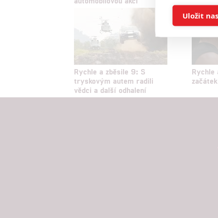
automobilovou akci
Ukládán
Uložit na
Reklam
Person
Rychle a zběsile 9: S
Rychle 
služeb
tryskovým autem radili
začátek
vědci a další odhalení
Udělením sou
možnost: Zaji
Poskytování 