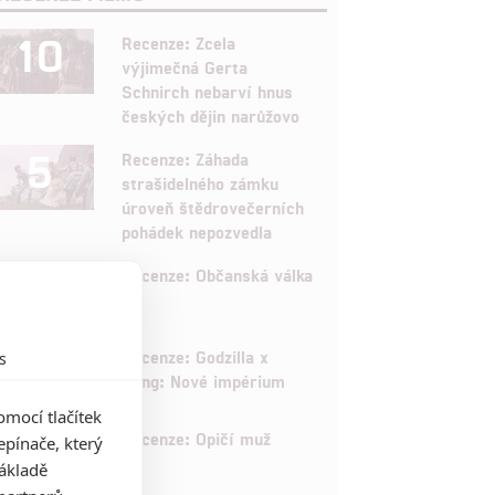
10
Recenze: Zcela
výjimečná Gerta
Schnirch nebarví hnus
českých dějin narůžovo
5
Recenze: Záhada
strašidelného zámku
úroveň štědrovečerních
pohádek nepozvedla
8
Recenze: Občanská válka
6
Recenze: Godzilla x
s
Kong: Nové impérium
mocí tlačítek
8
Recenze: Opičí muž
pínače, který
základě