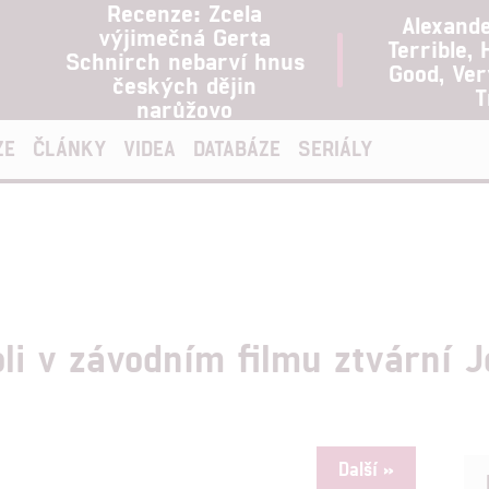
Recenze: Zcela
Alexand
výjimečná Gerta
Terrible, 
Schnirch nebarví hnus
Good, Ve
českých dějin
T
narůžovo
ZE
ČLÁNKY
VIDEA
DATABÁZE
SERIÁLY
oli v závodním filmu ztvární 
Další »