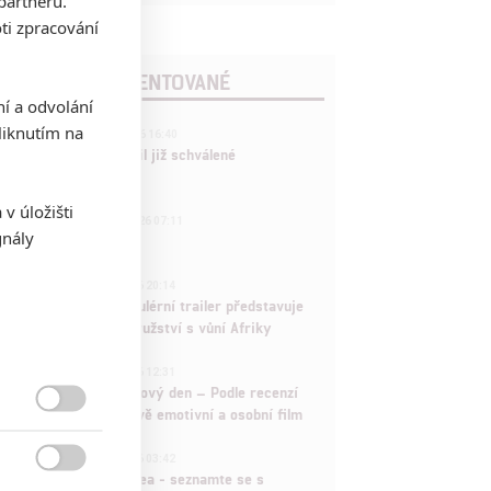
partnerů.
ti zpracování
POSLEDNÍ KOMENTOVANÉ
ní a odvolání
3
iknutím na
ČLÁNEK | 01.08.2026 16:40
Marvel nečekaně zrušil již schválené
pokračování
v úložišti
433
FILM | 01.08.2026 07:11
gnály
拆彈專家
1
ČLÁNEK | 30.07.2026 20:14
Děti krve a kostí: Regulérní trailer představuje
akční fantasy dobrodružství s vůní Afriky
1
ČLÁNEK | 30.07.2026 12:31
Spider-Man: Zbrusu nový den – Podle recenzí
máme čekat překvapivě emotivní a osobní film

1
ČLÁNEK | 30.07.2026 03:42
Velké preview: Odyssea - seznamte se s
