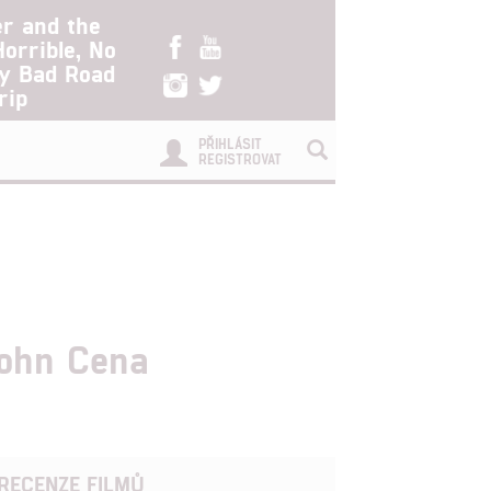
er and the
Horrible, No
ry Bad Road
rip
PŘIHLÁSIT
REGISTROVAT
John Cena
RECENZE FILMŮ