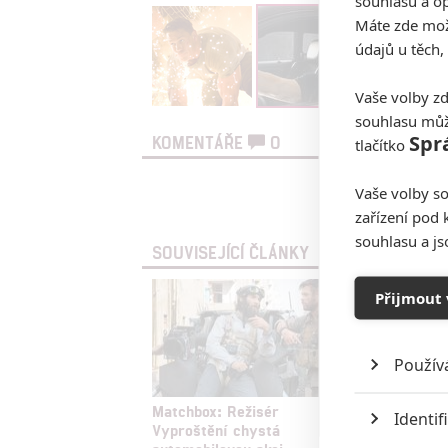
souhlasu a op
Máte zde možn
údajů u těch,
Vaše volby zd
souhlasu můž
Spr
KOMENTÁŘE
0
tlačítko
Vaše volby so
Vst
zařízení pod 
souhlasu a j
SOUVISEJÍCÍ ČLÁNKY
Přijmout 
Použív
Matchbox: Režisér
Brad Pi
Identif
Vyproštění chystá
napodob