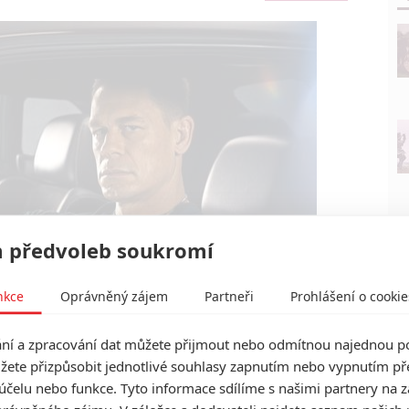
 předvoleb soukromí
nkce
Oprávněný zájem
Partneři
Prohlášení o cookie
Universal Pictures
ěsile 10 | Fandíme filmu
í a zpracování dat můžete přijmout nebo odmítnou najednou po
žete přizpůsobit jednotlivé souhlasy zapnutím nebo vypnutím pře
účelu nebo funkce. Tyto informace sdílíme s našimi partnery na 