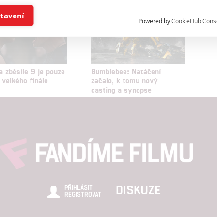
být „drsný a uvěřitelný“
í a/nebo přístup k informacím v zařízení
stavení
Powered by
CookieHub Cons
a založená na omezených údajích a měření reklamy
alizovaný obsah, měření obsahu, průzkum publika a vývoj
a zběsile 9 je pouze
Bumblebee: Natáčení
 velkého finále
začalo, k tomu nový
casting a synopse
hlasu s účely a funkcemi zde uvedenými dáváte nám i našim pa
štění bezpečnosti, předcházení a zjišťování podvodů a odstraňov
a zobrazování reklamy a obsahu
DISKUZE
PŘIHLÁSIT
REGISTROVAT