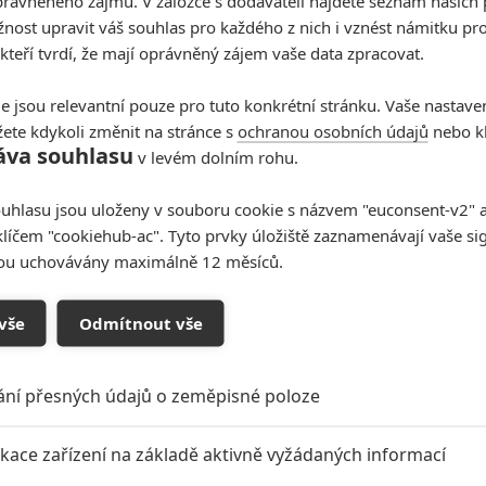
rávněného zájmu. V záložce s dodavateli najdete seznam našich 
ost upravit váš souhlas pro každého z nich i vznést námitku pro
 kteří tvrdí, že mají oprávněný zájem vaše data zpracovat.
e jsou relevantní pouze pro tuto konkrétní stránku. Vaše nastave
ete kdykoli změnit na stránce s
ochranou osobních údajů
nebo kl
áva souhlasu
v levém dolním rohu.
uhlasu jsou uloženy v souboru cookie s názvem "euconsent-v2" a 
oupit do diskuze
klíčem "cookiehub-ac". Tyto prvky úložiště zaznamenávají vaše si
sou uchovávány maximálně 12 měsíců.
vše
Odmítnout vše
ání přesných údajů o zeměpisné poloze
tt zkusí ve Formuli
Hot Wheels: Film o
ikace zařízení na základě aktivně vyžádaných informací
it Toma Cruise
barevných autíčkách má