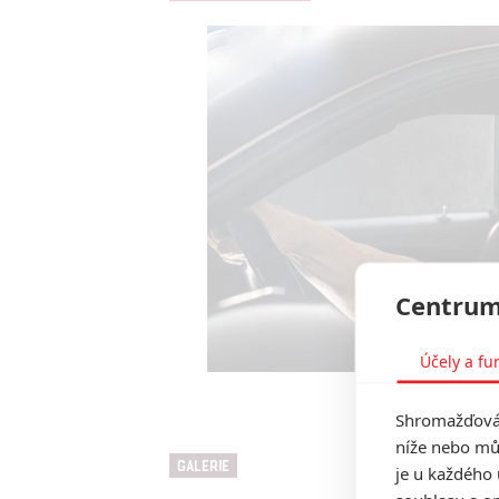
Centrum
Účely a fu
Rychle a zb
Shromažďován
níže nebo mů
GALERIE
je u každého 