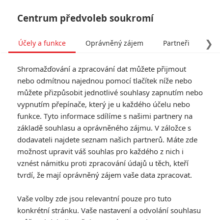
Centrum předvoleb soukromí
❯
Účely a funkce
Oprávněný zájem
Partneři
Pro
Tog
Shromažďování a zpracování dat můžete přijmout
navi
nebo odmítnou najednou pomocí tlačítek níže nebo
můžete přizpůsobit jednotlivé souhlasy zapnutím nebo
Matchbox: Hlavní roli v
vypnutím přepínače, který je u každého účelu nebo
funkce. Tyto informace sdílíme s našimi partnery na
závodním filmu ztvární
základě souhlasu a oprávněného zájmu. V záložce s
John Cena
dodavateli najdete seznam našich partnerů. Máte zde
možnost upravit váš souhlas pro každého z nich i
vznést námitku proti zpracování údajů u těch, kteří
Napsal:
Petr Slavík - (Anarvin)
, 21.09.2024 22:40
tvrdí, že mají oprávněný zájem vaše data zpracovat.
KOMENTÁŘE
0
Vaše volby zde jsou relevantní pouze pro tuto
konkrétní stránku. Vaše nastavení a odvolání souhlasu