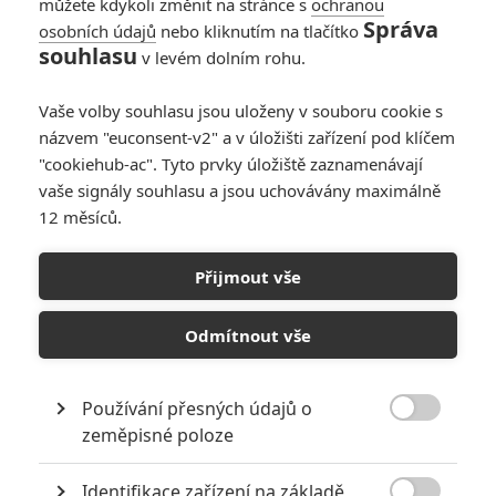
můžete kdykoli změnit na stránce s
ochranou
Správa
osobních údajů
nebo kliknutím na tlačítko
souhlasu
v levém dolním rohu.
PŘIDAT NOVÝ KOMENTÁŘ
Vaše volby souhlasu jsou uloženy v souboru cookie s
názvem "euconsent-v2" a v úložišti zařízení pod klíčem
Pro psaní komentářů, se přihlašte.
"cookiehub-ac". Tyto prvky úložiště zaznamenávají
vaše signály souhlasu a jsou uchovávány maximálně
RECENZE FILMŮ
12 měsíců.
10
Recenze: Zcela výjimečná Gerta
Přijmout vše
Schnirch nebarví hnus českých dějin
narůžovo
Odmítnout vše
5
Recenze: Záhada strašidelného
zámku úroveň štědrovečerních
pohádek nepozvedla
Používání přesných údajů o

zeměpisné poloze
8
Recenze: Občanská válka
Identifikace zařízení na základě