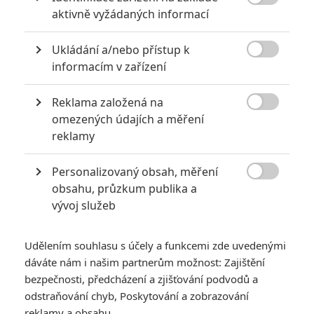

aktivně vyžádaných informací
6
Recenze: Godzilla x Kong: Nové
impérium
Ukládání a/nebo přístup k

informacím v zařízení
8
Recenze: Opičí muž
Reklama založená na

omezených údajích a měření
reklamy
POSLEDNÍ KOMENTOVANÉ
Personalizovaný obsah, měření

obsahu, průzkum publika a
3
ČLÁNEK | 01.08.2026 16:40
vývoj služeb
Marvel nečekaně zrušil již schválené pokračování
433
FILM | 01.08.2026 07:11
Udělením souhlasu s účely a funkcemi zde uvedenými
拆彈專家
dáváte nám i našim partnerům možnost: Zajištění
1
bezpečnosti, předcházení a zjišťování podvodů a
ČLÁNEK | 30.07.2026 20:14
Děti krve a kostí: Regulérní trailer představuje akční fantasy
odstraňování chyb, Poskytování a zobrazování
dobrodružství s vůní Afriky
reklamy a obsahu