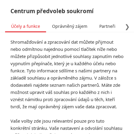
Centrum předvoleb soukromí
❯
Účely a funkce
Oprávněný zájem
Partneři
Pro
Tog
Shromažďování a zpracování dat můžete přijmout
navi
nebo odmítnou najednou pomocí tlačítek níže nebo
můžete přizpůsobit jednotlivé souhlasy zapnutím nebo
vypnutím přepínače, který je u každého účelu nebo
funkce. Tyto informace sdílíme s našimi partnery na
základě souhlasu a oprávněného zájmu. V záložce s
dodavateli najdete seznam našich partnerů. Máte zde
možnost upravit váš souhlas pro každého z nich i
vznést námitku proti zpracování údajů u těch, kteří
tvrdí, že mají oprávněný zájem vaše data zpracovat.
Vaše volby zde jsou relevantní pouze pro tuto
konkrétní stránku. Vaše nastavení a odvolání souhlasu