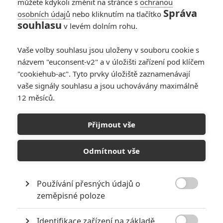
můžete kdykoli změnit na stránce s
ochranou
Správa
osobních údajů
nebo kliknutím na tlačítko
souhlasu
v levém dolním rohu.
Vaše volby souhlasu jsou uloženy v souboru cookie s
názvem "euconsent-v2" a v úložišti zařízení pod klíčem
"cookiehub-ac". Tyto prvky úložiště zaznamenávají
vaše signály souhlasu a jsou uchovávány maximálně
12 měsíců.
Hot Wheels: Film o
barevných autíčkách má
Přijmout vše
být „drsný a uvěřitelný“
Odmítnout vše
Napsal:
Petr Slavík - (Anarvin)
, 04.07.2023 16:38
Používání přesných údajů o

zeměpisné poloze
Identifikace zařízení na základě