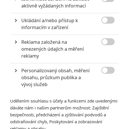

aktivně vyžádaných informací
Ukládání a/nebo přístup k

informacím v zařízení
Reklama založená na
Mattel

omezených údajích a měření
reklamy
Zapomeňte na Rychle a zběsile, to opravdu drsné
závodění nás má čekat v hračkářském filmu. Do kin míří
Personalizovaný obsah, měření
řada dalších her a hraček.

obsahu, průzkum publika a
vývoj služeb
Do kin se blíží
Barbie
, která na sebe stahuje tolik pozornosti,
jako málokterý film, jenž bude letos v létě uvedený. Protože
bude mít premiéru souběžně s
Oppenheimerem
, čeká nás
Udělením souhlasu s účely a funkcemi zde uvedenými
dáváte nám i našim partnerům možnost: Zajištění
bitva epických rozměrů. Právě
Barbie
věnoval pozornost v
bezpečnosti, předcházení a zjišťování podvodů a
rozsáhlé reportáži magazín
The New Yorker
. Ten se režisérky
odstraňování chyb, Poskytování a zobrazování
Grety Gerwig
ptal na to, zda by byla ochotná natočit nějaký
reklamy a obsahu