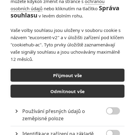
můžete kdykoli změnit na stránce s
ochranou
Správa
osobních údajů
nebo kliknutím na tlačítko
souhlasu
v levém dolním rohu.
Vaše volby souhlasu jsou uloženy v souboru cookie s
názvem "euconsent-v2" a v úložišti zařízení pod klíčem
"cookiehub-ac". Tyto prvky úložiště zaznamenávají
vaše signály souhlasu a jsou uchovávány maximálně
12 měsíců.
Brad Pitt zkusí ve Formuli
napodobit Toma Cruise
Přijmout vše
Napsal:
Petr Slavík - (Anarvin)
, 05.08.2023 06:00
Odmítnout vše
Používání přesných údajů o

zeměpisné poloze
Identifikace zařízení na základě