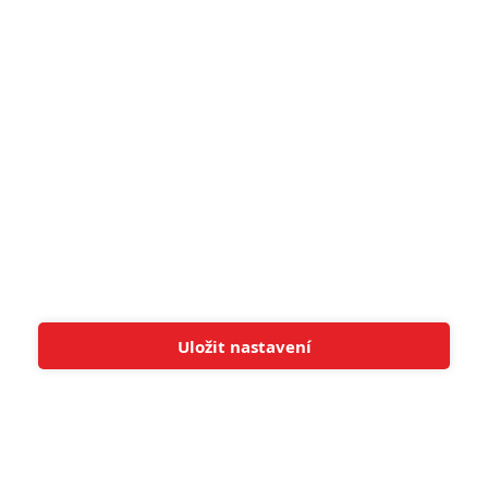
pohádek nepozvedla
8
Recenze: Občanská válka
6
Recenze: Godzilla x Kong: Nové
impérium
8
Recenze: Opičí muž
POSLEDNÍ KOMENTOVANÉ
Uložit nastavení
Tato stránka používá soubory cookies.
Více informací
Rozumím
3
ČLÁNEK | 01.08.2026 16:40
Marvel nečekaně zrušil již schválené pokračování
433
FILM | 01.08.2026 07:11
拆彈專家