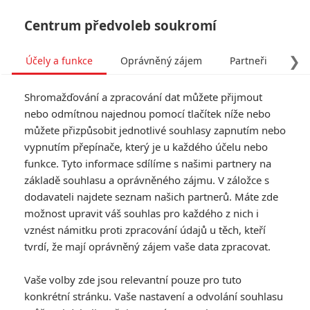
Centrum předvoleb soukromí
❯
Účely a funkce
Oprávněný zájem
Partneři
Pro
Tog
Shromažďování a zpracování dat můžete přijmout
navi
nebo odmítnou najednou pomocí tlačítek níže nebo
můžete přizpůsobit jednotlivé souhlasy zapnutím nebo
vypnutím přepínače, který je u každého účelu nebo
funkce. Tyto informace sdílíme s našimi partnery na
základě souhlasu a oprávněného zájmu. V záložce s
dodavateli najdete seznam našich partnerů. Máte zde
možnost upravit váš souhlas pro každého z nich i
vznést námitku proti zpracování údajů u těch, kteří
tvrdí, že mají oprávněný zájem vaše data zpracovat.
Vaše volby zde jsou relevantní pouze pro tuto
konkrétní stránku. Vaše nastavení a odvolání souhlasu