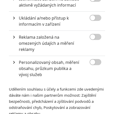

aktivně vyžádaných informací
Ukládání a/nebo přístup k

informacím v zařízení
Formula 1
Reklama založená na
Je tu první pohled na Brada na závodišti, kde se prohání

omezených údajích a měření
dvěstěpadesátkou.
reklamy
Režisér
Joseph Kosinski
se vždycky motal kolem
Personalizovaný obsah, měření
automobilových filmů. V roce 2015 byl
spojovaný s
Gran

obsahu, průzkum publika a
Turismem
(to nakonec
natočil Neil Blomkamp
). V roce 2019
vývoj služeb
byl vybraný jako režisér pro
Le Mans '66
, které nakonec
natočil James Mangold. Kosinski svoji verzi
plánoval natočit
Udělením souhlasu s účely a funkcemi zde uvedenými
s Tomem Cruisem a Bradem Pittem
, ke kterým se následně
dáváte nám i našim partnerům možnost: Zajištění
oklikou vrátil. S Cruisem natočil veleúspěšný
Top Gun 2,
kde
bezpečnosti, předcházení a zjišťování podvodů a
odstraňování chyb, Poskytování a zobrazování
nabral zkušenosti pro natáčení závodnického filmu s
Bradem
reklamy a obsahu