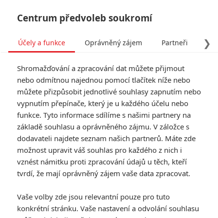
Centrum předvoleb soukromí
❯
Účely a funkce
Oprávněný zájem
Partneři
Pro
Tog
Shromažďování a zpracování dat můžete přijmout
navi
nebo odmítnou najednou pomocí tlačítek níže nebo
můžete přizpůsobit jednotlivé souhlasy zapnutím nebo
vypnutím přepínače, který je u každého účelu nebo
funkce. Tyto informace sdílíme s našimi partnery na
základě souhlasu a oprávněného zájmu. V záložce s
dodavateli najdete seznam našich partnerů. Máte zde
možnost upravit váš souhlas pro každého z nich i
vznést námitku proti zpracování údajů u těch, kteří
tvrdí, že mají oprávněný zájem vaše data zpracovat.
Vaše volby zde jsou relevantní pouze pro tuto
konkrétní stránku. Vaše nastavení a odvolání souhlasu