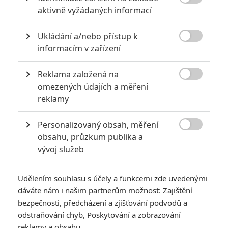

aktivně vyžádaných informací
Ukládání a/nebo přístup k

informacím v zařízení
Reklama založená na
Universal Pictures

omezených údajích a měření
Zobrazit další 2 obrázky
reklamy
Personalizovaný obsah, měření
Režisér Justin Lin se po zveřejnění bláznivého traileru

obsahu, průzkum publika a
rozpovídal o zesnulém Paulu Walkerovi a dalších
vývoj služeb
podrobnostech.
Před několika dny byl zveřejněný
nový trailer
pro
Rychle a
Udělením souhlasu s účely a funkcemi zde uvedenými
zběsile 9
(F9)
. Opět byl plný neuvěřitelných výjevů, jako když
dáváte nám i našim partnerům možnost: Zajištění
si
Tyrese Gibson
a
Ludacris
v závěru oblečou podomácku
bezpečnosti, předcházení a zjišťování podvodů a
vyrobené skafandry, nasadí na auto tryskový pohon a vyrazí
odstraňování chyb, Poskytování a zobrazování
reklamy a obsahu