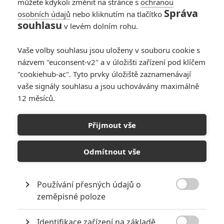
můžete kdykoli změnit na stránce s
ochranou
Správa
osobních údajů
nebo kliknutím na tlačítko
souhlasu
v levém dolním rohu.
Vaše volby souhlasu jsou uloženy v souboru cookie s
názvem "euconsent-v2" a v úložišti zařízení pod klíčem
"cookiehub-ac". Tyto prvky úložiště zaznamenávají
vaše signály souhlasu a jsou uchovávány maximálně
12 měsíců.
Rychle a zběsile 9: S
tryskovým autem radili
Přijmout vše
vědci a další odhalení
Odmítnout vše
Napsal:
Petr Slavík - (Anarvin)
, 18.04.2021 17:49
Používání přesných údajů o

zeměpisné poloze
Identifikace zařízení na základě