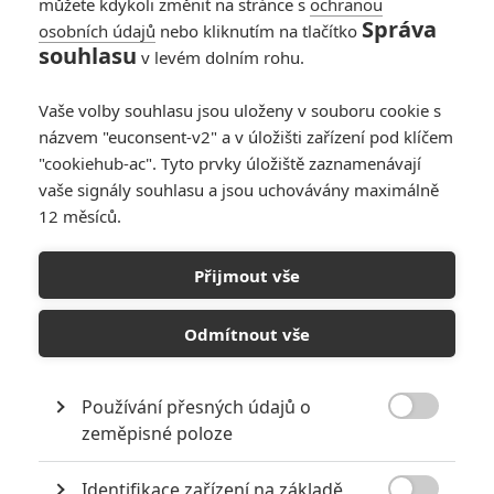
můžete kdykoli změnit na stránce s
ochranou
Správa
osobních údajů
nebo kliknutím na tlačítko
souhlasu
v levém dolním rohu.
Vaše volby souhlasu jsou uloženy v souboru cookie s
názvem "euconsent-v2" a v úložišti zařízení pod klíčem
"cookiehub-ac". Tyto prvky úložiště zaznamenávají
vaše signály souhlasu a jsou uchovávány maximálně
12 měsíců.
Rychle a zběsile 9 je pouze
začátek velkého finále
Přijmout vše
Napsal:
Petr Slavík - (Anarvin)
, 10.01.2021 06:00
Odmítnout vše
Používání přesných údajů o

zeměpisné poloze
Identifikace zařízení na základě