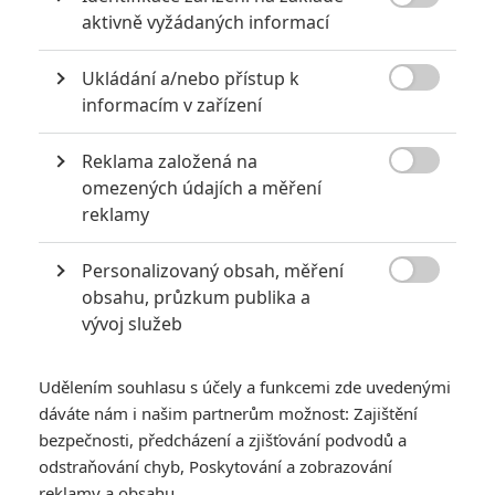

aktivně vyžádaných informací
Ukládání a/nebo přístup k

informacím v zařízení
Universal Pictures
Reklama založená na
Zobrazit dalších 10 obrázků

omezených údajích a měření
reklamy
Vin Diesel a režisér Justin Lin slibují ještě bláznivější
akci, než bylo houpání auta na lanu v traileru.
Personalizovaný obsah, měření

obsahu, průzkum publika a
Rychle a zběsile 9
mělo na plátna dlouhou cestu. Nejprve se
vývoj služeb
film odkládal, když přednost dostal spin-off
Hobbs a Shaw
s
Dwaynem Johnsonem. A loni bylo automobilové šílenství o
Udělením souhlasu s účely a funkcemi zde uvedenými
rok odložené kvůli koronaviru. Fanoušci mohou s napětím
dáváte nám i našim partnerům možnost: Zajištění
doufat, že letos v květnu to konečně klapne a doufá v to i
Vin
bezpečnosti, předcházení a zjišťování podvodů a
Diesel
, hlavní hvězda a producent filmu, který společně s
odstraňování chyb, Poskytování a zobrazování
režisérem
Justinem Linem
poskytl rozhovor americkému
reklamy a obsahu