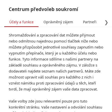
Centrum předvoleb soukromí
❯
Účely a funkce
Oprávněný zájem
Partneři
Pro
Tog
Shromažďování a zpracování dat můžete přijmout
navi
nebo odmítnou najednou pomocí tlačítek níže nebo
můžete přizpůsobit jednotlivé souhlasy zapnutím nebo
vypnutím přepínače, který je u každého účelu nebo
funkce. Tyto informace sdílíme s našimi partnery na
základě souhlasu a oprávněného zájmu. V záložce s
dodavateli najdete seznam našich partnerů. Máte zde
možnost upravit váš souhlas pro každého z nich i
vznést námitku proti zpracování údajů u těch, kteří
tvrdí, že mají oprávněný zájem vaše data zpracovat.
Vaše volby zde jsou relevantní pouze pro tuto
konkrétní stránku. Vaše nastavení a odvolání souhlasu