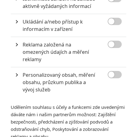

aktivně vyžádaných informací
KOMENTÁŘE
0
Ukládání a/nebo přístup k

informacím v zařízení
Vstoupit do diskuze
Reklama založená na

omezených údajích a měření
SOUVISEJÍCÍ ČLÁNKY
reklamy
Matchbox: Režisér
Personalizovaný obsah, měření
Vyproštění chystá

obsahu, průzkum publika a
automobilovou akci
vývoj služeb
Udělením souhlasu s účely a funkcemi zde uvedenými
dáváte nám i našim partnerům možnost: Zajištění
Brad Pitt zkusí ve
bezpečnosti, předcházení a zjišťování podvodů a
Formuli napodobit Toma
odstraňování chyb, Poskytování a zobrazování
Cruise
reklamy a obsahu