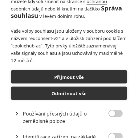
můžete kdykoli změnit na stránce s
ochranou
Správa
osobních údajů
nebo kliknutím na tlačítko
souhlasu
v levém dolním rohu.
Vaše volby souhlasu jsou uloženy v souboru cookie s
názvem "euconsent-v2" a v úložišti zařízení pod klíčem
"cookiehub-ac". Tyto prvky úložiště zaznamenávají
vaše signály souhlasu a jsou uchovávány maximálně
12 měsíců.
20th Century Fox
Přijmout vše
John Cena ve filmu Voják | Fandíme filmu
Odmítnout vše
GALERIE
Používání přesných údajů o

zeměpisné poloze
Identifikace zařízení na základě