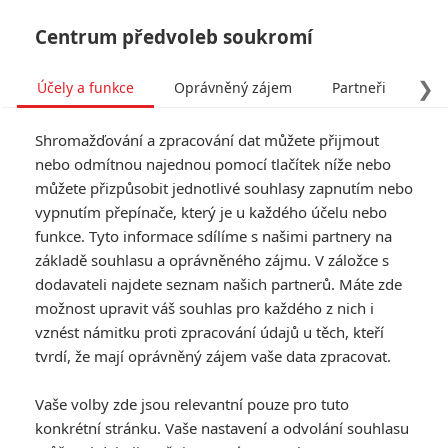
Centrum předvoleb soukromí
❯
Účely a funkce
Oprávněný zájem
Partneři
Pro
Tog
Shromažďování a zpracování dat můžete přijmout
navi
nebo odmítnou najednou pomocí tlačítek níže nebo
můžete přizpůsobit jednotlivé souhlasy zapnutím nebo
Matchbox: Hlavní roli v
vypnutím přepínače, který je u každého účelu nebo
funkce. Tyto informace sdílíme s našimi partnery na
závodním filmu ztvární
základě souhlasu a oprávněného zájmu. V záložce s
John Cena
dodavateli najdete seznam našich partnerů. Máte zde
možnost upravit váš souhlas pro každého z nich i
vznést námitku proti zpracování údajů u těch, kteří
Napsal:
Anarvin
, 21.09.2024 22:40
tvrdí, že mají oprávněný zájem vaše data zpracovat.
« Předchozí
Další »
Vaše volby zde jsou relevantní pouze pro tuto
konkrétní stránku. Vaše nastavení a odvolání souhlasu