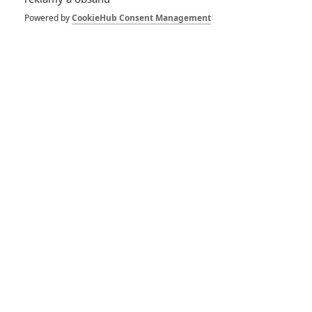
Powered by
CookieHub Consent Management
Hot Wheels: Film o
barevných autíčkách má
být „drsný a uvěřitelný“
Rychle a zběsile 9: S
tryskovým autem radili
vědci a další odhalení
Rychle a zběsile 9 je
pouze začátek velkého
finále