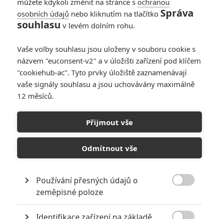
můžete kdykoli změnit na stránce s
ochranou
Správa
osobních údajů
nebo kliknutím na tlačítko
souhlasu
v levém dolním rohu.
Vaše volby souhlasu jsou uloženy v souboru cookie s
názvem "euconsent-v2" a v úložišti zařízení pod klíčem
"cookiehub-ac". Tyto prvky úložiště zaznamenávají
vaše signály souhlasu a jsou uchovávány maximálně
12 měsíců.
Spontaneous: V novém
thrilleru začali samovolně
Přijmout vše
explodovat teenageři
Odmítnout vše
Napsal:
Petr Slavík - (Anarvin)
, 29.08.2020 08:00
Používání přesných údajů o

zeměpisné poloze
Identifikace zařízení na základě