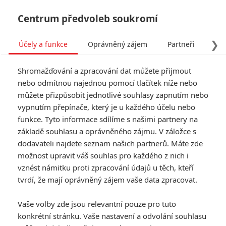
Centrum předvoleb soukromí
❯
Účely a funkce
Oprávněný zájem
Partneři
Pro
Tog
Shromažďování a zpracování dat můžete přijmout
navi
nebo odmítnou najednou pomocí tlačítek níže nebo
můžete přizpůsobit jednotlivé souhlasy zapnutím nebo
vypnutím přepínače, který je u každého účelu nebo
funkce. Tyto informace sdílíme s našimi partnery na
základě souhlasu a oprávněného zájmu. V záložce s
dodavateli najdete seznam našich partnerů. Máte zde
možnost upravit váš souhlas pro každého z nich i
vznést námitku proti zpracování údajů u těch, kteří
tvrdí, že mají oprávněný zájem vaše data zpracovat.
Vaše volby zde jsou relevantní pouze pro tuto
konkrétní stránku. Vaše nastavení a odvolání souhlasu