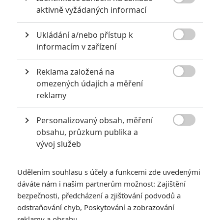

aktivně vyžádaných informací
Ukládání a/nebo přístup k

informacím v zařízení
Reklama založená na
Awesomeness Films

omezených údajích a měření
Zobrazit další 4 obrázky
reklamy
Personalizovaný obsah, měření
Katherine Langord trpěla v Proč? 13x proto, oháněla se

obsahu, průzkum publika a
mečem v Prokleté, avšak zdaleka nejlíp jí jde, když může
vývoj služeb
být vtipná a jízlivá. Koukněte na trailer.
Po prvních vteřinách traileru by se mohlo zdát, že je
Udělením souhlasu s účely a funkcemi zde uvedenými
Spontaneous
další běžný snímek o dospívání či lásce. Po
dáváte nám i našim partnerům možnost: Zajištění
chvíli to vypadá, že by snad mohlo jít drama o jednom ze
bezpečnosti, předcházení a zjišťování podvodů a
střelců na amerických středních školách. Rychle se ale
odstraňování chyb, Poskytování a zobrazování
reklamy a obsahu