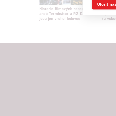
Ukládán
Uložit na
Historie filmových robotů
Exorcis
aneb Terminátor a R2-D2
Vymítán
Reklam
jsou jen vrchol ledovce
tu vsku
Person
služeb
Udělením sou
možnost: Zaji
Poskytování 