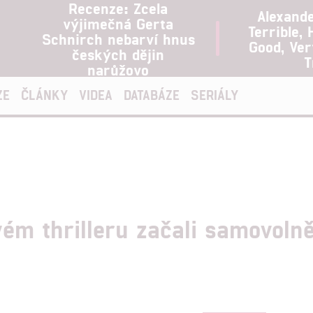
Recenze: Zcela
Alexand
výjimečná Gerta
Terrible, 
Schnirch nebarví hnus
Good, Ve
českých dějin
T
narůžovo
ZE
ČLÁNKY
VIDEA
DATABÁZE
SERIÁLY
ém thrilleru začali samovolně