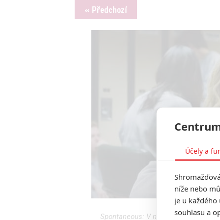
« Předchozí
Centrum
Účely a fu
Shromažďován
níže nebo mů
je u každého 
souhlasu a op
Spontaneous: V novém thrilleru zača