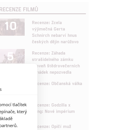
RECENZE FILMŮ
10
Recenze: Zcela
výjimečná Gerta
Schnirch nebarví hnus
českých dějin narůžovo
5
Recenze: Záhada
strašidelného zámku
úroveň štědrovečerních
pohádek nepozvedla
8
Recenze: Občanská válka
s
6
mocí tlačítek
Recenze: Godzilla x
Kong: Nové impérium
pínače, který
základě
8
partnerů.
Recenze: Opičí muž