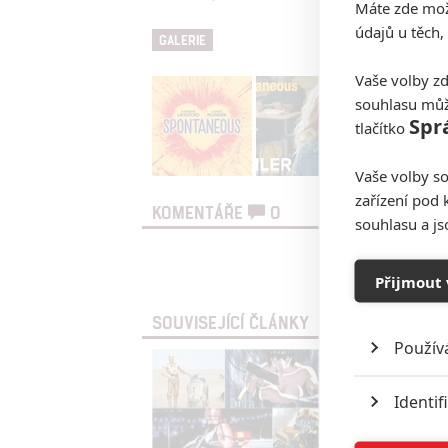
Máte zde možn
údajů u těch,
GALERIE
Vaše volby zd
souhlasu můž
Spr
tlačítko
Vaše volby so
zařízení pod 
KOMENTÁŘE
0
souhlasu a j
Vst
Přijmout 
SOUVISEJÍCÍ ČLÁNKY
Použív
Identif