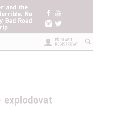
er and the
Horrible, No
ry Bad Road
rip
PŘIHLÁSIT
REGISTROVAT
 explodovat