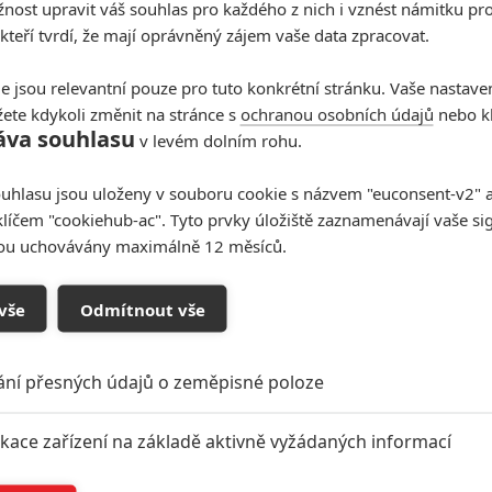
ost upravit váš souhlas pro každého z nich i vznést námitku pro
 kteří tvrdí, že mají oprávněný zájem vaše data zpracovat.
e jsou relevantní pouze pro tuto konkrétní stránku. Vaše nastave
ete kdykoli změnit na stránce s
ochranou osobních údajů
nebo kl
áva souhlasu
v levém dolním rohu.
uhlasu jsou uloženy v souboru cookie s názvem "euconsent-v2" a 
klíčem "cookiehub-ac". Tyto prvky úložiště zaznamenávají vaše si
sou uchovávány maximálně 12 měsíců.
oupit do diskuze
vše
Odmítnout vše
ání přesných údajů o zeměpisné poloze
ikace zařízení na základě aktivně vyžádaných informací