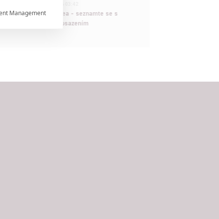
1
ČLÁNEK | 30.07.2026 03:42
ent Management
Velké preview: Odyssea - seznamte se s

maximálně nabitým obsazením


rtnerům
ání chyb,