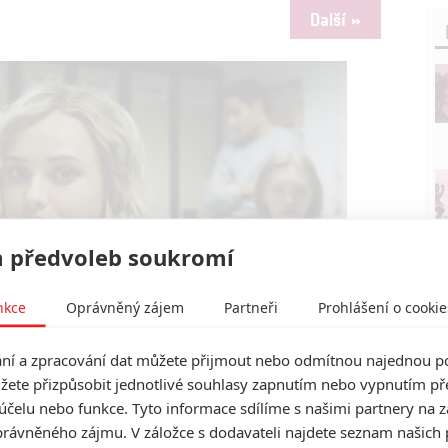
Další »
 předvoleb soukromí
nkce
Oprávněný zájem
Partneři
Prohlášení o cookie
í a zpracování dat můžete přijmout nebo odmítnou najednou po
žete přizpůsobit jednotlivé souhlasy zapnutím nebo vypnutím pře
účelu nebo funkce. Tyto informace sdílíme s našimi partnery na 
Awesomeness Films
rávněného zájmu. V záložce s dodavateli najdete seznam našich 
li samovolně explodovat teenageři | Fandíme filmu