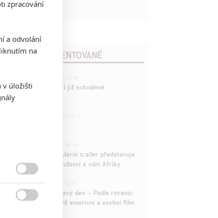
ti zpracování
ní a odvolání
iknutím na
POSLEDNÍ KOMENTOVANÉ
3
ČLÁNEK | 01.08.2026 16:40
v úložišti
Marvel nečekaně zrušil již schválené
gnály
pokračování
433
FILM | 01.08.2026 07:11
拆彈專家
1
ČLÁNEK | 30.07.2026 20:14
Děti krve a kostí: Regulérní trailer představuje
akční fantasy dobrodružství s vůní Afriky

1
ČLÁNEK | 30.07.2026 12:31
Spider-Man: Zbrusu nový den – Podle recenzí
máme čekat překvapivě emotivní a osobní film
