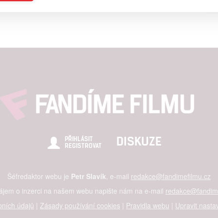
a založená na omezených údajích a měření reklamy
alizovaný obsah, měření obsahu, průzkum publika a vývoj
hlasu s účely a funkcemi zde uvedenými dáváte nám i našim pa
štění bezpečnosti, předcházení a zjišťování podvodů a odstraňov
a zobrazování reklamy a obsahu
DISKUZE
PŘIHLÁSIT
REGISTROVAT
Šéfredaktor webu je
Petr Slavík
, e-mail
redakce@fandimefilmu.cz
zájem o inzerci na našem webu napište nám na e-mail
redakce@fandime
ních údajů
|
Zásady používání cookies
|
Pravidla webu
|
Upravit nasta