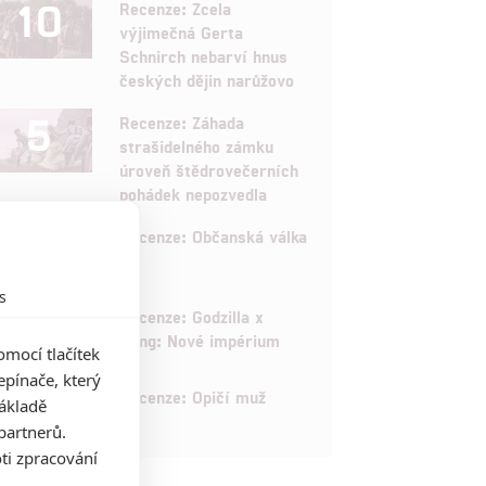
10
Recenze: Zcela
výjimečná Gerta
Schnirch nebarví hnus
českých dějin narůžovo
5
Recenze: Záhada
strašidelného zámku
úroveň štědrovečerních
pohádek nepozvedla
8
Recenze: Občanská válka
s
6
Recenze: Godzilla x
Kong: Nové impérium
mocí tlačítek
pínače, který
8
Recenze: Opičí muž
základě
partnerů.
ti zpracování