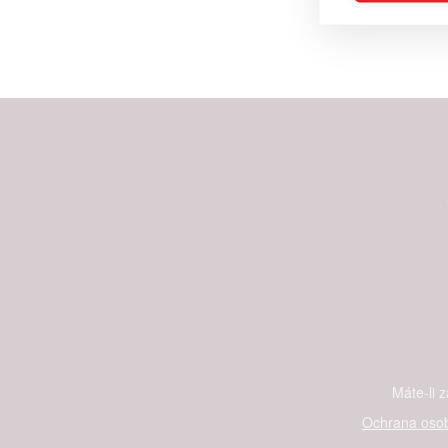
Reklam
Person
služeb
Udělením sou
možnost: Zaji
Poskytování 
Máte-li 
Ochrana osob