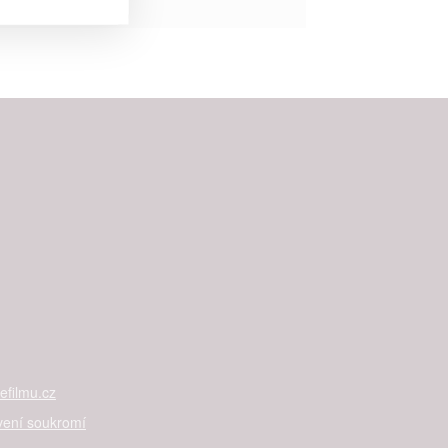


rtnerům
ání chyb,
filmu.cz
vení soukromí