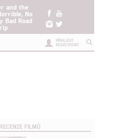
er and the
Horrible, No
ry Bad Road
rip
PŘIHLÁSIT
REGISTROVAT
RECENZE FILMŮ