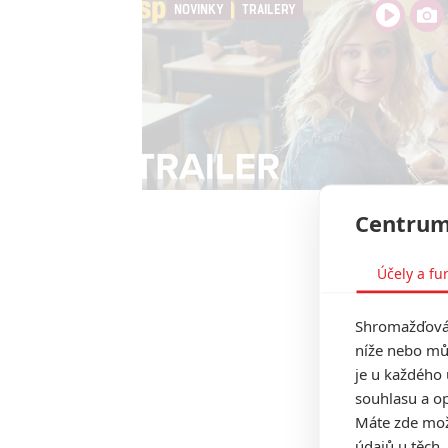
NOVINKY
TRAILERY
Centrum
Účely a fu
Shromažďován
níže nebo mů
je u každého 
souhlasu a op
Máte zde možn
údajů u těch,