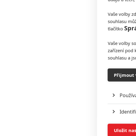
Vaše volby zd
souhlasu můž
Spr
tlačítko
Vaše volby so
zařízení pod 
souhlasu a j
Přijmout 
Použív
Identif
Ukládán
Uložit na