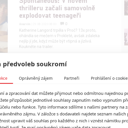
Spontaneous: V novém
thrilleru začali samovolně
explodovat teenageři
0
Anarvin
| 29.08.2020 08:00
Katherine Langord trpěla v Proč? 13x proto,
oháněla se mečem v Prokleté, avšak zdaleka
nejlíp jí jde, když může být vtipná a jízlivá.
Koukněte na trailer.
 předvoleb soukromí
nkce
Oprávněný zájem
Partneři
Prohlášení o cookie
í a zpracování dat můžete přijmout nebo odmítnou najednou po
žete přizpůsobit jednotlivé souhlasy zapnutím nebo vypnutím pře
účelu nebo funkce. Tyto informace sdílíme s našimi partnery na 
rávněného zájmu. V záložce s dodavateli najdete seznam našich 
ost upravit váš souhlas pro každého z nich i vznést námitku pro
 kteří tvrdí, že mají oprávněný zájem vaše data zpracovat.