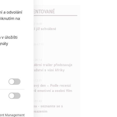
POSLEDNÍ KOMENTOVANÉ
ní a odvolání
iknutím na
3
ČLÁNEK | 01.08.2026 16:40
Marvel nečekaně zrušil již schválené
pokračování
v úložišti
gnály
433
FILM | 01.08.2026 07:11
拆彈專家
1
ČLÁNEK | 30.07.2026 20:14
Děti krve a kostí: Regulérní trailer představuje
akční fantasy dobrodružství s vůní Afriky
1
ČLÁNEK | 30.07.2026 12:31
Spider-Man: Zbrusu nový den – Podle recenzí

máme čekat překvapivě emotivní a osobní film
1

ČLÁNEK | 30.07.2026 03:42
Velké preview: Odyssea - seznamte se s
maximálně nabitým obsazením
ent Management
