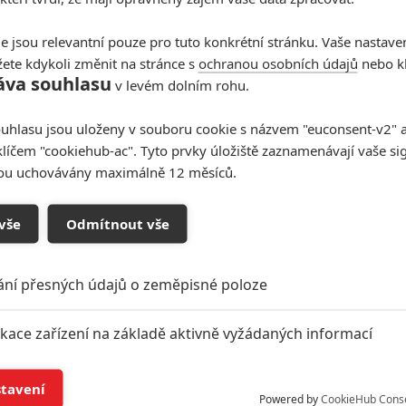
e jsou relevantní pouze pro tuto konkrétní stránku. Vaše nastave
ete kdykoli změnit na stránce s
ochranou osobních údajů
nebo kl
áva souhlasu
v levém dolním rohu.
uhlasu jsou uloženy v souboru cookie s názvem "euconsent-v2" a 
klíčem "cookiehub-ac". Tyto prvky úložiště zaznamenávají vaše si
sou uchovávány maximálně 12 měsíců.
vše
Odmítnout vše
ání přesných údajů o zeměpisné poloze
ikace zařízení na základě aktivně vyžádaných informací
í a/nebo přístup k informacím v zařízení
stavení
Powered by
CookieHub Cons