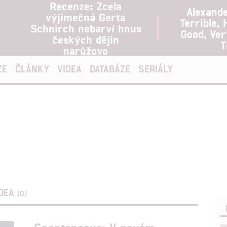
Recenze: Zcela
Alexand
výjimečná Gerta
Terrible, 
Schnirch nebarví hnus
Good, Ve
českých dějin
T
narůžovo
ZE
ČLÁNKY
VIDEA
DATABÁZE
SERIÁLY
IDEA
(0)