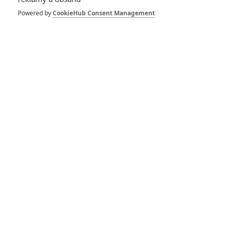
Spider-Man: Zbrusu nový den – Podle recenzí máme čekat
Powered by
CookieHub Consent Management
překvapivě emotivní a osobní film
1
ČLÁNEK | 30.07.2026 03:42
Velké preview: Odyssea - seznamte se s maximálně nabitým
obsazením
DISKUZE
PŘIHLÁSIT
REGISTROVAT