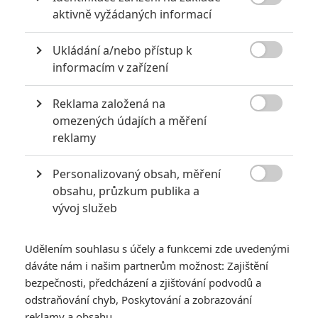
6
Recenze: Godzilla x Kong: Nové

aktivně vyžádaných informací
impérium
8
Ukládání a/nebo přístup k
Recenze: Opičí muž

informacím v zařízení
Reklama založená na

omezených údajích a měření
reklamy
POSLEDNÍ KOMENTOVANÉ
Personalizovaný obsah, měření
3
ČLÁNEK | 01.08.2026 16:40

obsahu, průzkum publika a
Marvel nečekaně zrušil již schválené pokračování
vývoj služeb
433
FILM | 01.08.2026 07:11
拆彈專家
Udělením souhlasu s účely a funkcemi zde uvedenými
1
ČLÁNEK | 30.07.2026 20:14
dáváte nám i našim partnerům možnost: Zajištění
Děti krve a kostí: Regulérní trailer představuje akční fantasy
bezpečnosti, předcházení a zjišťování podvodů a
dobrodružství s vůní Afriky
odstraňování chyb, Poskytování a zobrazování
1
reklamy a obsahu
ČLÁNEK | 30.07.2026 12:31