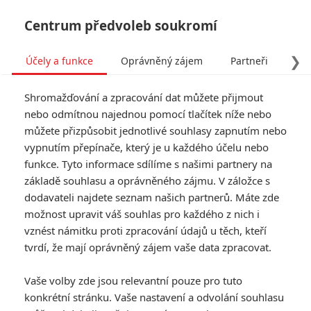
Centrum předvoleb soukromí
❯
Účely a funkce
Oprávněný zájem
Partneři
Pro
Tog
Shromažďování a zpracování dat můžete přijmout
navi
nebo odmítnou najednou pomocí tlačítek níže nebo
můžete přizpůsobit jednotlivé souhlasy zapnutím nebo
Tag: Aaron Starmer
vypnutím přepínače, který je u každého účelu nebo
funkce. Tyto informace sdílíme s našimi partnery na
základě souhlasu a oprávněného zájmu. V záložce s
ČLÁNKY
FILMY
OSOBY
VIDEA
(0)
(0)
(0)
dodavateli najdete seznam našich partnerů. Máte zde
možnost upravit váš souhlas pro každého z nich i
Spontaneous: V
vznést námitku proti zpracování údajů u těch, kteří
novém thrilleru
tvrdí, že mají oprávněný zájem vaše data zpracovat.
začali samovolně
explodovat teenageři
Vaše volby zde jsou relevantní pouze pro tuto
0
Anarvin
| 29.08.2020 08:00
konkrétní stránku. Vaše nastavení a odvolání souhlasu