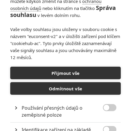
můžete kdykoli změnit na stránce s
ochranou
Správa
osobních údajů
nebo kliknutím na tlačítko
souhlasu
v levém dolním rohu.
Vaše volby souhlasu jsou uloženy v souboru cookie s
názvem "euconsent-v2" a v úložišti zařízení pod klíčem
"cookiehub-ac". Tyto prvky úložiště zaznamenávají
RECENZE FILMŮ
vaše signály souhlasu a jsou uchovávány maximálně
12 měsíců.
10
Recenze: Zcela výjimečná Gerta
Schnirch nebarví hnus českých dějin
Přijmout vše
narůžovo
5
Recenze: Záhada strašidelného
Odmítnout vše
zámku úroveň štědrovečerních
pohádek nepozvedla
Používání přesných údajů o
8
Recenze: Občanská válka

zeměpisné poloze
Identifikace zařízení na základě