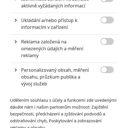

aktivně vyžádaných informací
Ukládání a/nebo přístup k
KOMENTÁŘE
0

informacím v zařízení
Reklama založená na
Vstoupit do diskuze

omezených údajích a měření
reklamy
SOUVISEJÍCÍ ČLÁNKY
Personalizovaný obsah, měření

obsahu, průzkum publika a
Historie filmových
vývoj služeb
robotů aneb Terminátor
a R2-D2 jsou jen vrchol
ledovce
Udělením souhlasu s účely a funkcemi zde uvedenými
dáváte nám i našim partnerům možnost: Zajištění
bezpečnosti, předcházení a zjišťování podvodů a
odstraňování chyb, Poskytování a zobrazování
Exorcism at 60,000
Feet: Vymítání ďábla za
reklamy a obsahu