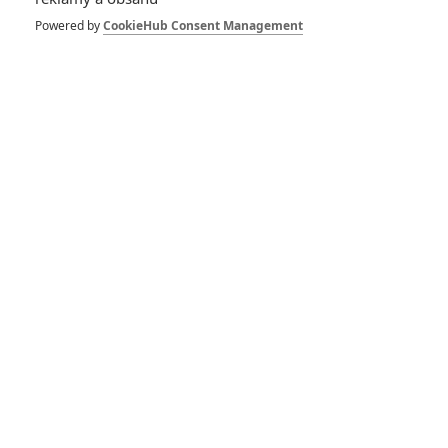
letu, to tu vskutku ještě
Powered by
CookieHub Consent Management
nebylo
Parazit: Z jednoho
nejlepších filmů loňského
roku bude seriál
RECENZE FILMŮ
10
Recenze: Zcela výjimečná Gerta
Schnirch nebarví hnus českých dějin
narůžovo
Recenze: Záhada strašidelného