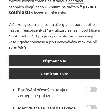
můžete kdykoli změnit na stránce s
ochranou
Správa
osobních údajů
nebo kliknutím na tlačítko
souhlasu
v levém dolním rohu.
Vaše volby souhlasu jsou uloženy v souboru cookie s
názvem "euconsent-v2" a v úložišti zařízení pod klíčem
"cookiehub-ac". Tyto prvky úložiště zaznamenávají
vaše signály souhlasu a jsou uchovávány maximálně
12 měsíců.
Awesomeness Films
Přijmout vše
Spontaneous: V novém thrilleru začali samovolně explodovat
teenageři | Fandíme filmu
Odmítnout vše
GALERIE
Používání přesných údajů o

zeměpisné poloze
Identifikace zařízení na základě