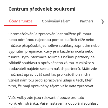
Centrum předvoleb soukromí
❯
Účely a funkce
Oprávněný zájem
Partneři
Pro
Tog
Shromažďování a zpracování dat můžete přijmout
navi
nebo odmítnou najednou pomocí tlačítek níže nebo
můžete přizpůsobit jednotlivé souhlasy zapnutím nebo
Spontaneous: V novém
vypnutím přepínače, který je u každého účelu nebo
funkce. Tyto informace sdílíme s našimi partnery na
thrilleru začali samovolně
základě souhlasu a oprávněného zájmu. V záložce s
explodovat teenageři
dodavateli najdete seznam našich partnerů. Máte zde
možnost upravit váš souhlas pro každého z nich i
vznést námitku proti zpracování údajů u těch, kteří
Napsal:
Anarvin
, 29.08.2020 08:00
tvrdí, že mají oprávněný zájem vaše data zpracovat.
« Předchozí
Další »
Vaše volby zde jsou relevantní pouze pro tuto
konkrétní stránku. Vaše nastavení a odvolání souhlasu