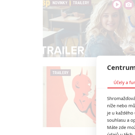
NOVINKY
TRAILERY
Centrum
TRAILERY
Účely a fu
Shromažďován
níže nebo mů
je u každého 
souhlasu a op
Máte zde možn
údajů u těch,