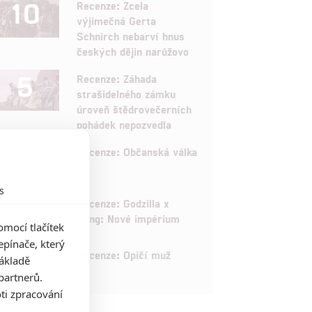
10
Recenze: Zcela
výjimečná Gerta
Schnirch nebarví hnus
českých dějin narůžovo
5
Recenze: Záhada
strašidelného zámku
úroveň štědrovečerních
pohádek nepozvedla
8
Recenze: Občanská válka
s
6
Recenze: Godzilla x
Kong: Nové impérium
mocí tlačítek
pínače, který
8
Recenze: Opičí muž
základě
partnerů.
ti zpracování