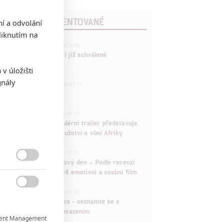
POSLEDNÍ KOMENTOVANÉ
ní a odvolání
iknutím na
3
ČLÁNEK | 01.08.2026 16:40
Marvel nečekaně zrušil již schválené
pokračování
v úložišti
gnály
433
FILM | 01.08.2026 07:11
拆彈專家
1
ČLÁNEK | 30.07.2026 20:14
Děti krve a kostí: Regulérní trailer představuje
akční fantasy dobrodružství s vůní Afriky
1
ČLÁNEK | 30.07.2026 12:31
Spider-Man: Zbrusu nový den – Podle recenzí

máme čekat překvapivě emotivní a osobní film
1

ČLÁNEK | 30.07.2026 03:42
Velké preview: Odyssea - seznamte se s
maximálně nabitým obsazením
ent Management
