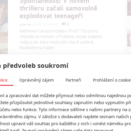
Spontaneous: V novém
thrilleru začali samovolně
explodovat teenageři
0
Anarvin
| 29.08.2020 08:00
Katherine Langord trpěla v Proč? 13x proto,
oháněla se mečem v Prokleté, avšak zdaleka
nejlíp jí jde, když může být vtipná a jízlivá.
Koukněte na trailer.
 předvoleb soukromí
Hell Baby: Další hororová
parodie ve dvou trailerech
nkce
Oprávněný zájem
Partneři
Prohlášení o cookie
1
MATADOR
| 18.07.2013 14:45
Matadoři vedlejších rolí spojili síly a natočili
í a zpracování dat můžete přijmout nebo odmítnou najednou po
duchařskou komedii.
žete přizpůsobit jednotlivé souhlasy zapnutím nebo vypnutím pře
účelu nebo funkce. Tyto informace sdílíme s našimi partnery na 
rávněného zájmu. V záložce s dodavateli najdete seznam našich 
ost upravit váš souhlas pro každého z nich i vznést námitku pro
 kteří tvrdí, že mají oprávněný zájem vaše data zpracovat.