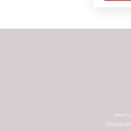
Reklam
Person
služeb
Udělením sou
možnost: Zaji
Poskytování 
Máte-li 
Ochrana osob