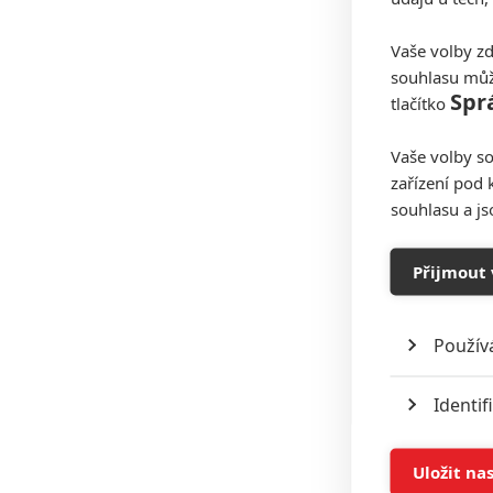
Vaše volby zd
souhlasu můž
Spr
tlačítko
Vaše volby so
zařízení pod 
souhlasu a j
Přijmout 
Použív
Identif
Ukládán
Uložit na