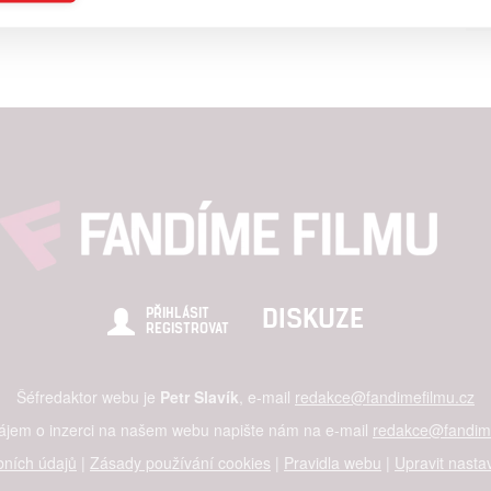
a založená na omezených údajích a měření reklamy
alizovaný obsah, měření obsahu, průzkum publika a vývoj
hlasu s účely a funkcemi zde uvedenými dáváte nám i našim pa
štění bezpečnosti, předcházení a zjišťování podvodů a odstraňov
a zobrazování reklamy a obsahu
DISKUZE
PŘIHLÁSIT
REGISTROVAT
Šéfredaktor webu je
Petr Slavík
, e-mail
redakce@fandimefilmu.cz
zájem o inzerci na našem webu napište nám na e-mail
redakce@fandime
ních údajů
|
Zásady používání cookies
|
Pravidla webu
|
Upravit nasta