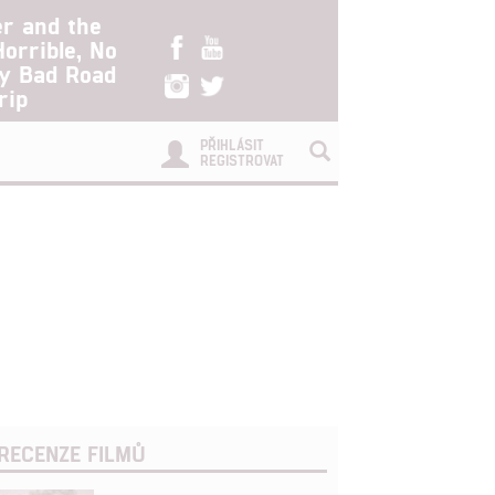
er and the
Horrible, No
ry Bad Road
rip
PŘIHLÁSIT
REGISTROVAT
RECENZE FILMŮ