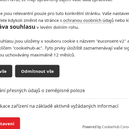
e jsou relevantní pouze pro tuto konkrétní stránku. Vaše nastave
ete kdykoli změnit na stránce s
ochranou osobních údajů
nebo kl
áva souhlasu
v levém dolním rohu.
uhlasu jsou uloženy v souboru cookie s názvem "euconsent-v2" a 
klíčem "cookiehub-ac". Tyto prvky úložiště zaznamenávají vaše si
sou uchovávány maximálně 12 měsíců.
vše
Odmítnout vše
ání přesných údajů o zeměpisné poloze
ikace zařízení na základě aktivně vyžádaných informací
í a/nebo přístup k informacím v zařízení
stavení
Powered by
CookieHub Cons