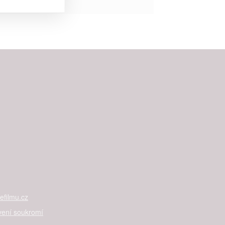


rtnerům
ání chyb,
filmu.cz
vení soukromí