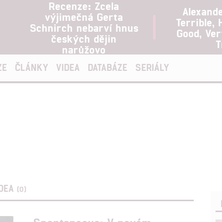
Recenze: Zcela
Alexand
výjimečná Gerta
Terrible, 
Schnirch nebarví hnus
Good, Ve
českých dějin
T
narůžovo
ZE
ČLÁNKY
VIDEA
DATABÁZE
SERIÁLY
IDEA
(0)