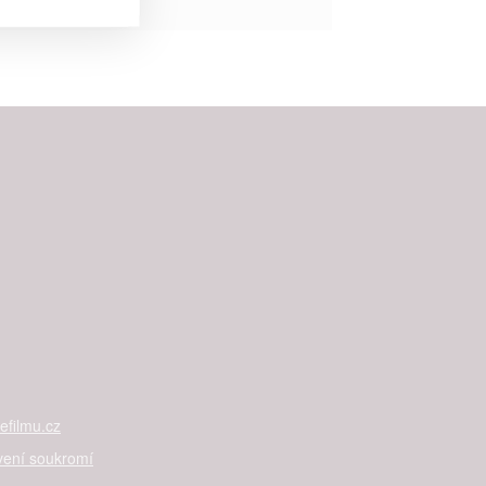


rtnerům
 present
filmu.cz
vení soukromí