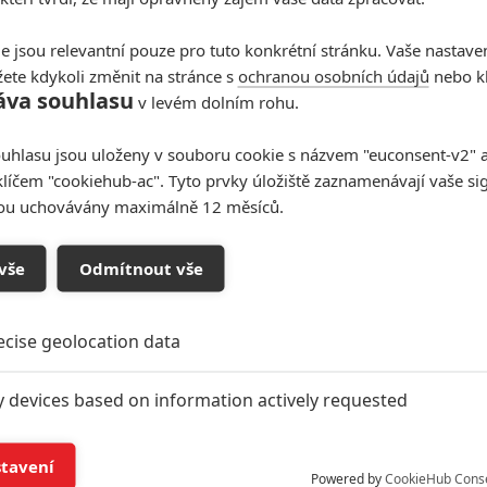
e jsou relevantní pouze pro tuto konkrétní stránku. Vaše nastave
ete kdykoli změnit na stránce s
ochranou osobních údajů
nebo kl
áva souhlasu
v levém dolním rohu.
uhlasu jsou uloženy v souboru cookie s názvem "euconsent-v2" a 
klíčem "cookiehub-ac". Tyto prvky úložiště zaznamenávají vaše si
sou uchovávány maximálně 12 měsíců.
vše
Odmítnout vše
ecise geolocation data
y devices based on information actively requested
and/or access information on a device
stavení
Powered by
CookieHub Cons