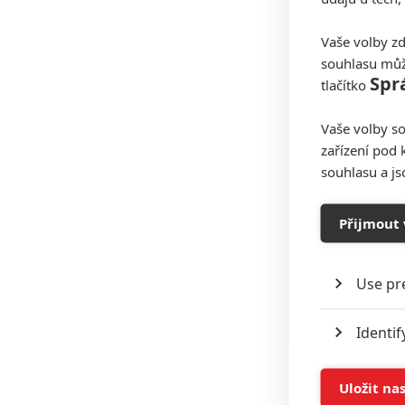
Vaše volby zd
souhlasu můž
Spr
tlačítko
Vaše volby so
zařízení pod 
souhlasu a j
Přijmout 
Use pr
Identif
Store 
Uložit na