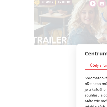
NOVINKY
TRAILERY
Centrum
Účely a fu
Shromažďován
níže nebo mů
je u každého 
souhlasu a op
Máte zde možn
údajů u těch,