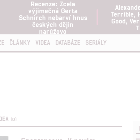
Recenze: Zcela
Alexand
výjimečná Gerta
Terrible, 
Schnirch nebarví hnus
Good, Ve
českých dějin
T
narůžovo
ZE
ČLÁNKY
VIDEA
DATABÁZE
SERIÁLY
IDEA
(0)