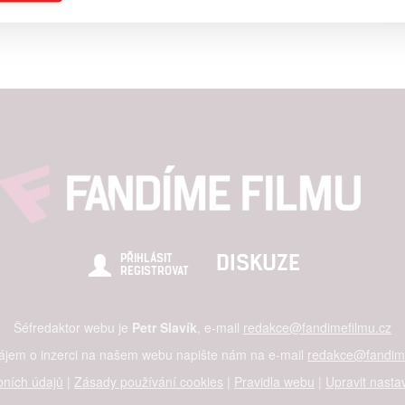
ising based on limited data and advertising measurement
alised content, content measurement, audience research,
rvices development
hlasu s účely a funkcemi zde uvedenými dáváte nám i našim pa
re security, prevent and detect fraud, and fix errors, Deliver and
nd content
DISKUZE
PŘIHLÁSIT
REGISTROVAT
Šéfredaktor webu je
Petr Slavík
, e-mail
redakce@fandimefilmu.cz
zájem o inzerci na našem webu napište nám na e-mail
redakce@fandime
ních údajů
|
Zásady používání cookies
|
Pravidla webu
|
Upravit nasta