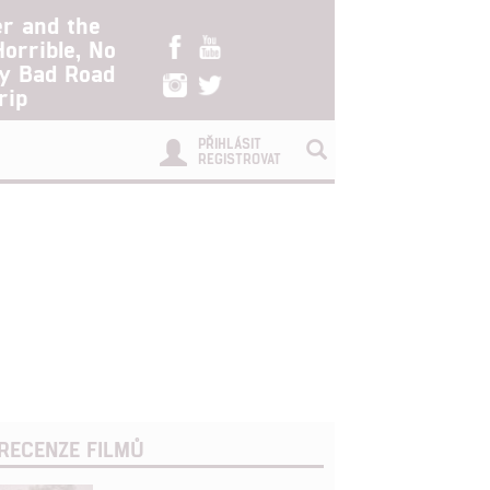
er and the
Horrible, No
ry Bad Road
rip
PŘIHLÁSIT
REGISTROVAT
RECENZE FILMŮ