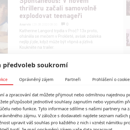
Spontaneous: V novém
thrilleru začali samovolně
explodovat teenageři
0
Anarvin
| 29.08.2020 08:00
Katherine Langord trpěla v Proč? 13x proto,
oháněla se mečem v Prokleté, avšak zdaleka
nejlíp jí jde, když může být vtipná a jízlivá.
Koukněte na trailer.
 předvoleb soukromí
nkce
Oprávněný zájem
Partneři
Prohlášení o cookie
í a zpracování dat můžete přijmout nebo odmítnou najednou po
žete přizpůsobit jednotlivé souhlasy zapnutím nebo vypnutím pře
účelu nebo funkce. Tyto informace sdílíme s našimi partnery na 
rávněného zájmu. V záložce s dodavateli najdete seznam našich 
ost upravit váš souhlas pro každého z nich i vznést námitku pro
 kteří tvrdí, že mají oprávněný zájem vaše data zpracovat.