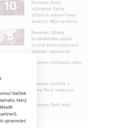
10
Recenze: Zcela
výjimečná Gerta
Schnirch nebarví hnus
českých dějin narůžovo
5
Recenze: Záhada
strašidelného zámku
úroveň štědrovečerních
pohádek nepozvedla
8
Recenze: Občanská válka
s
6
Recenze: Godzilla x
Kong: Nové impérium
mocí tlačítek
pínače, který
8
Recenze: Opičí muž
základě
partnerů.
ti zpracování