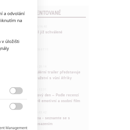
POSLEDNÍ KOMENTOVANÉ
ní a odvolání
iknutím na
3
ČLÁNEK | 01.08.2026 16:40
Marvel nečekaně zrušil již schválené
pokračování
v úložišti
gnály
433
FILM | 01.08.2026 07:11
拆彈專家
1
ČLÁNEK | 30.07.2026 20:14
Děti krve a kostí: Regulérní trailer představuje
akční fantasy dobrodružství s vůní Afriky
1
ČLÁNEK | 30.07.2026 12:31
Spider-Man: Zbrusu nový den – Podle recenzí

máme čekat překvapivě emotivní a osobní film
1

ČLÁNEK | 30.07.2026 03:42
Velké preview: Odyssea - seznamte se s
maximálně nabitým obsazením
ent Management
