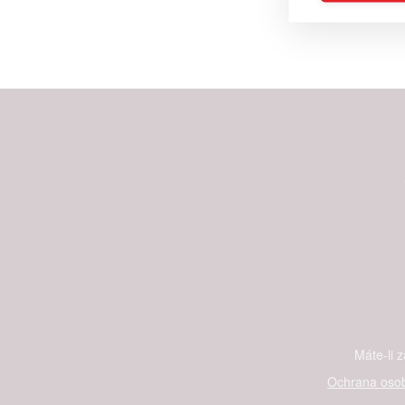
Advert
Person
and se
Udělením sou
možnost: Ensu
advertising a
Máte-li 
Ochrana osob