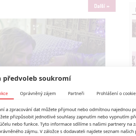
Další »
 předvoleb soukromí
nkce
Oprávněný zájem
Partneři
Prohlášení o cookie
Awesomeness Films
í a zpracování dat můžete přijmout nebo odmítnou najednou po
li samovolně explodovat teenageři | Fandíme filmu
žete přizpůsobit jednotlivé souhlasy zapnutím nebo vypnutím pře
účelu nebo funkce. Tyto informace sdílíme s našimi partnery na 
rávněného zájmu. V záložce s dodavateli najdete seznam našich 