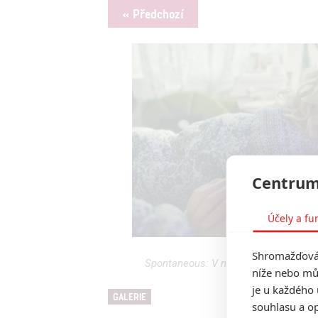
« Předchozí
Centrum
Účely a fu
Shromažďován
Spontaneous: V novém thrilleru zača
níže nebo mů
je u každého 
GALERIE
souhlasu a op