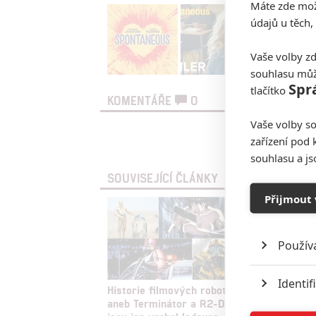
Máte zde možn
údajů u těch,
Vaše volby zd
souhlasu můž
Spr
tlačítko
KOMENTÁŘE
0
Vaše volby so
zařízení pod 
Vst
souhlasu a j
SOUVISEJÍCÍ ČLÁNKY
Přijmout 
Použív
Identif
Historie filmových robotů
Exorcis
aneb Terminátor a R2-D2
Vymítán