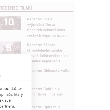
RECENZE FILMŮ
10
Recenze: Zcela
výjimečná Gerta
Schnirch nebarví hnus
českých dějin narůžovo
5
Recenze: Záhada
strašidelného zámku
úroveň štědrovečerních
pohádek nepozvedla
8
Recenze: Občanská válka
s
6
mocí tlačítek
Recenze: Godzilla x
Kong: Nové impérium
pínače, který
základě
8
partnerů.
Recenze: Opičí muž