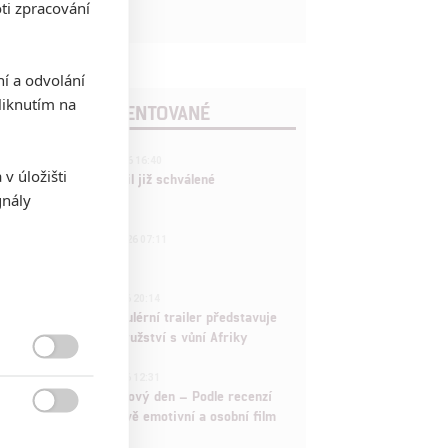
ti zpracování
ní a odvolání
iknutím na
POSLEDNÍ KOMENTOVANÉ
3
ČLÁNEK | 01.08.2026 16:40
v úložišti
Marvel nečekaně zrušil již schválené
gnály
pokračování
433
FILM | 01.08.2026 07:11
拆彈專家
1
ČLÁNEK | 30.07.2026 20:14
Děti krve a kostí: Regulérní trailer představuje
akční fantasy dobrodružství s vůní Afriky

1
ČLÁNEK | 30.07.2026 12:31
Spider-Man: Zbrusu nový den – Podle recenzí
máme čekat překvapivě emotivní a osobní film
