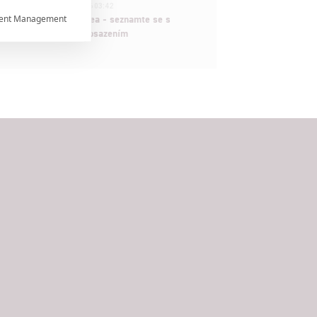
1
ČLÁNEK | 30.07.2026 03:42
ent Management
Velké preview: Odyssea - seznamte se s

maximálně nabitým obsazením


rtnerům
ání chyb,