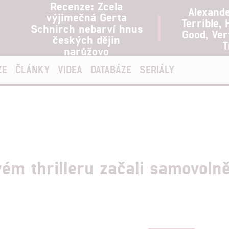
Recenze: Zcela
Alexand
výjimečná Gerta
Terrible, 
Schnirch nebarví hnus
Good, Ve
českých dějin
T
narůžovo
ZE
ČLÁNKY
VIDEA
DATABÁZE
SERIÁLY
ém thrilleru začali samovolně