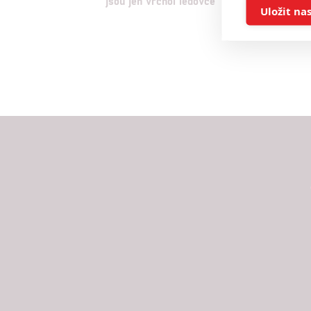
jsou jen vrchol ledovce
tu vsku
Ukládán
Uložit na
Reklam
Person
služeb
Udělením sou
možnost: Zaji
Poskytování 