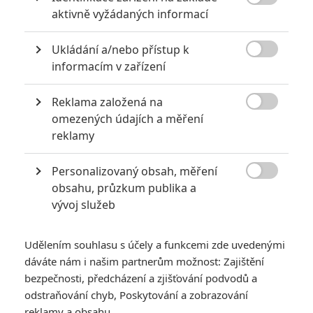

aktivně vyžádaných informací
POSLEDNÍ NAPSANÉ ČLÁNKY UŽIVATELEM
HONZAVALUSEK
Ukládání a/nebo přístup k

informacím v zařízení
NOVINKY
Reklama založená na

omezených údajích a měření
reklamy
Personalizovaný obsah, měření

obsahu, průzkum publika a
vývoj služeb
Udělením souhlasu s účely a funkcemi zde uvedenými
dáváte nám i našim partnerům možnost: Zajištění
Star Wars: Vzestup Skywalkera:
bezpečnosti, předcházení a zjišťování podvodů a
Johnson Abramse inspiroval, aby si věci
odstraňování chyb, Poskytování a zobrazování
dělal po svém, aneb velké preview
reklamy a obsahu