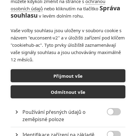
můžete kdykoli změnit na stránce s
ochranou
Správa
osobních údajů
nebo kliknutím na tlačítko
souhlasu
v levém dolním rohu.
Vaše volby souhlasu jsou uloženy v souboru cookie s
0
Počet
názvem "euconsent-v2" a v úložišti zařízení pod klíčem
komentářů
"cookiehub-ac". Tyto prvky úložiště zaznamenávají
vaše signály souhlasu a jsou uchovávány maximálně
12 měsíců.
HODNOCENÉ FILMY
Přijmout vše
Star Wars: The Last Jedi
9
Star Wars: The Force Awakens
9
Odmítnout vše
Rogue One: A Star Wars Story
9
Star Wars: Episode III - Revenge of the Sith
8
Star Wars: Episode II - Attack of the Clones
6
Star Wars
9
Používání přesných údajů o
Star Wars: Episode I - The Phantom Menace
7

zeměpisné poloze
Solo: A Star Wars Story
7
The Empire Strikes Back
10
Identifikace zařízení na základě
Return of the Jedi
9