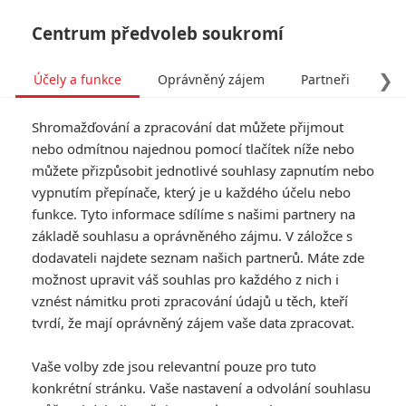
Centrum předvoleb soukromí
❯
Účely a funkce
Oprávněný zájem
Partneři
Pro
Tog
Shromažďování a zpracování dat můžete přijmout
navi
nebo odmítnou najednou pomocí tlačítek níže nebo
můžete přizpůsobit jednotlivé souhlasy zapnutím nebo
honzavalusek
vypnutím přepínače, který je u každého účelu nebo
funkce. Tyto informace sdílíme s našimi partnery na
fandimefilmu.cz/uzivatel/honzavalusek
základě souhlasu a oprávněného zájmu. V záložce s
dodavateli najdete seznam našich partnerů. Máte zde
Jmeno:
Jan
možnost upravit váš souhlas pro každého z nich i
Příjmění:
Valušek
vznést námitku proti zpracování údajů u těch, kteří
tvrdí, že mají oprávněný zájem vaše data zpracovat.
20
Vaše volby zde jsou relevantní pouze pro tuto
Počet článků
konkrétní stránku. Vaše nastavení a odvolání souhlasu