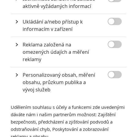

aktivně vyžádaných informací
Ukládání a/nebo přístup k

informacím v zařízení
Adam Driver
Harrison Ford
Daniel Craig
Herec
Herec
Herec
Reklama založená na

omezených údajích a měření
reklamy
Personalizovaný obsah, měření

obsahu, průzkum publika a
vývoj služeb
Iko Uwais
Lupita Nyong'o
Simon Pegg
Herec
Herec
Herec
Udělením souhlasu s účely a funkcemi zde uvedenými
dáváte nám i našim partnerům možnost: Zajištění
Zobrazit další aktéry filmu
bezpečnosti, předcházení a zjišťování podvodů a
odstraňování chyb, Poskytování a zobrazování
reklamy a obsahu