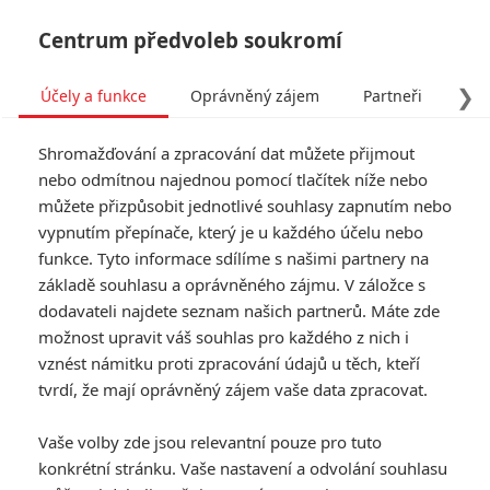
Centrum předvoleb soukromí
❯
Účely a funkce
Oprávněný zájem
Partneři
Pro
Tog
Shromažďování a zpracování dat můžete přijmout
navi
nebo odmítnou najednou pomocí tlačítek níže nebo
můžete přizpůsobit jednotlivé souhlasy zapnutím nebo
vypnutím přepínače, který je u každého účelu nebo
funkce. Tyto informace sdílíme s našimi partnery na
základě souhlasu a oprávněného zájmu. V záložce s
dodavateli najdete seznam našich partnerů. Máte zde
možnost upravit váš souhlas pro každého z nich i
vznést námitku proti zpracování údajů u těch, kteří
tvrdí, že mají oprávněný zájem vaše data zpracovat.
Vaše volby zde jsou relevantní pouze pro tuto
konkrétní stránku. Vaše nastavení a odvolání souhlasu