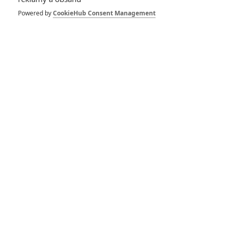
Powered by
CookieHub Consent Management
Vstoupit do galerie
Počet: 123
Star Wars: Finn
původně měl být
Jediem
1
Rudmen
| 12.07.2025 06:00
Tom Holland se