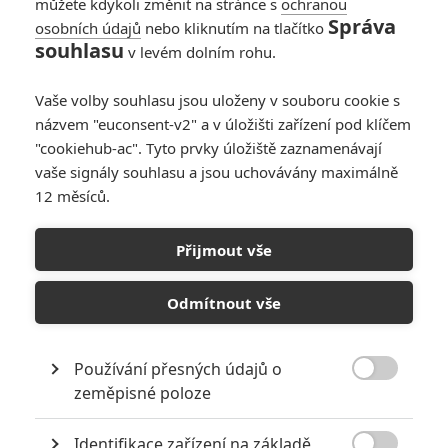
můžete kdykoli změnit na stránce s
ochranou
Správa
osobních údajů
nebo kliknutím na tlačítko
souhlasu
v levém dolním rohu.
Star Wars: Síla se probouzí
Vaše volby souhlasu jsou uloženy v souboru cookie s
Originální název:
Star Wars: The Force Awakens
názvem "euconsent-v2" a v úložišti zařízení pod klíčem
Český název:
Star Wars: Síla se probouzí
"cookiehub-ac". Tyto prvky úložiště zaznamenávají
Premiéra:
14.12.2015
vaše signály souhlasu a jsou uchovávány maximálně
Česká premiéra:
17.12.2015
12 měsíců.
Žánr:
Akční
,
Sci-Fi
,
Dobrodružný
,
Fantasy
Země původu:
USA
Přijmout vše
Lucasfilm a vizionářský režisér J.J. Abrams spojili síly, aby vás
znovu přenesli do předaleké galaxie. Star Wars se vracejí na plátna
Odmítnout vše
kin filmem
Star Wars: Síla se probouzí
.
TAGY
Hvězdné války
Star Wars
Star Wars: The Force Awakens
Používání přesných údajů o
Star Wars: Síla se probouzí
Star Wars: Epizoda VII - Síla se probouzí

zeměpisné poloze
Identifikace zařízení na základě