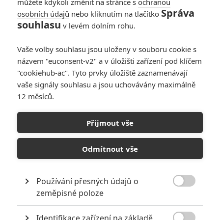
můžete kdykoli změnit na stránce s
ochranou
Správa
osobních údajů
nebo kliknutím na tlačítko
souhlasu
v levém dolním rohu.
Star Wars: Poslední z Jediů
Vaše volby souhlasu jsou uloženy v souboru cookie s
názvem "euconsent-v2" a v úložišti zařízení pod klíčem
Originální název:
Star Wars: The Last Jedi
"cookiehub-ac". Tyto prvky úložiště zaznamenávají
Český název:
Star Wars: Poslední z Jediů
vaše signály souhlasu a jsou uchovávány maximálně
Premiéra:
15.12.2017
12 měsíců.
Česká premiéra:
14.12.2017
Žánr:
Akční
,
Sci-Fi
,
Dobrodružný
,
Fantasy
Země původu:
USA
,
Velká Británie
,
Mexiko
,
Irsko
Přijmout vše
Ve filmu Star Wars: Poslední z Jediů od studia Lucasfilm pokračuje
Odmítnout vše
sága rodu Skywalkerů. Postavy předchozího filmu Star Wars: Síla
se probouzí spolu s legendárními hrdiny galaxie prožívají strhující
dobrodružství, během kterých odhalí prastará tajemství Síly a
šokující události z minulosti.
Používání přesných údajů o

zeměpisné poloze
TAGY
Star Wars: Episode VIII
Star Wars: Epizoda VIII
Star Wars: The Last Jedi
Star Wars: Poslední z Jediů
Identifikace zařízení na základě