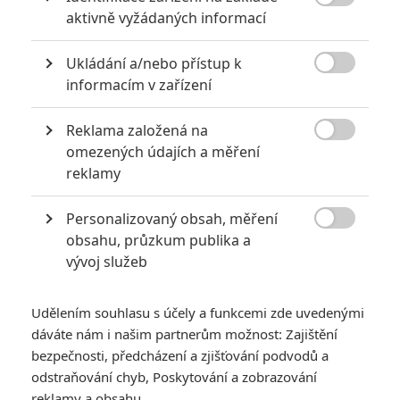

aktivně vyžádaných informací
Ukládání a/nebo přístup k

informacím v zařízení
Reklama založená na

omezených údajích a měření
Kelly Marie Tran
Andy Serkis
Jimmy Vee
reklamy
Herec
Herec
Herec
Personalizovaný obsah, měření

obsahu, průzkum publika a
vývoj služeb
Udělením souhlasu s účely a funkcemi zde uvedenými
Adam Driver
Harrison Ford
Benicio Del Toro
dáváte nám i našim partnerům možnost: Zajištění
Herec
Herec
Herec
bezpečnosti, předcházení a zjišťování podvodů a
odstraňování chyb, Poskytování a zobrazování
reklamy a obsahu
Zobrazit další aktéry filmu