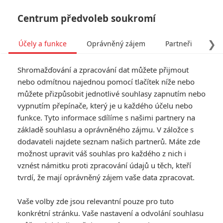
Centrum předvoleb soukromí
❯
Účely a funkce
Oprávněný zájem
Partneři
Pro
Tog
Shromažďování a zpracování dat můžete přijmout
navi
nebo odmítnou najednou pomocí tlačítek níže nebo
můžete přizpůsobit jednotlivé souhlasy zapnutím nebo
vypnutím přepínače, který je u každého účelu nebo
funkce. Tyto informace sdílíme s našimi partnery na
základě souhlasu a oprávněného zájmu. V záložce s
dodavateli najdete seznam našich partnerů. Máte zde
možnost upravit váš souhlas pro každého z nich i
vznést námitku proti zpracování údajů u těch, kteří
tvrdí, že mají oprávněný zájem vaše data zpracovat.
Vaše volby zde jsou relevantní pouze pro tuto
konkrétní stránku. Vaše nastavení a odvolání souhlasu