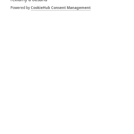
Powered by
CookieHub Consent Management
Star Wars: The Last Jedi -
Oficiální Trailer (CZ)
Star Wars: The Last Jedi -
Star Wars: The Last Jedi -
Oficiální Trailer (CZ -
Oficiální Trailer
dabing)