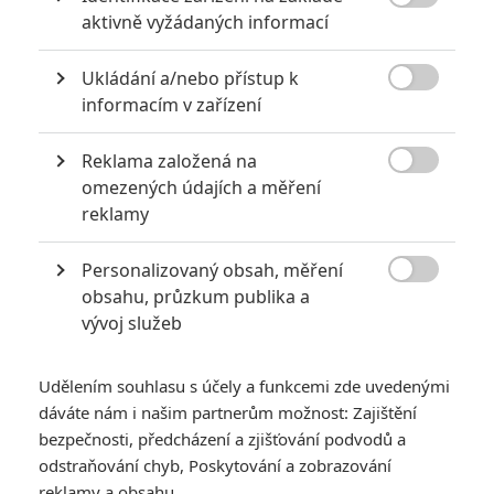

aktivně vyžádaných informací
extrémně vydělaly
1
Jaaaara
| 09.08.2020 06:00
Ukládání a/nebo přístup k
Máte-li být v Hollywoodu úspěšní,

informacím v zařízení
potřebujete, aby tržby výrazně
převyšovaly náklady. Těmhle snímkům se
to povedlo na jedničku.
Reklama založená na

omezených údajích a měření
reklamy
10 nejvražednějších roků ve filmové historii, a které snímky
za mrtvé můžou
Personalizovaný obsah, měření
0
Jaaaara

| 27.07.2020 21:30
obsahu, průzkum publika a
Kdy se v kinech umíralo nejvíce? A které
vývoj služeb
snímky v daných letech dominovaly?
Udělením souhlasu s účely a funkcemi zde uvedenými
dáváte nám i našim partnerům možnost: Zajištění
bezpečnosti, předcházení a zjišťování podvodů a
odstraňování chyb, Poskytování a zobrazování
reklamy a obsahu