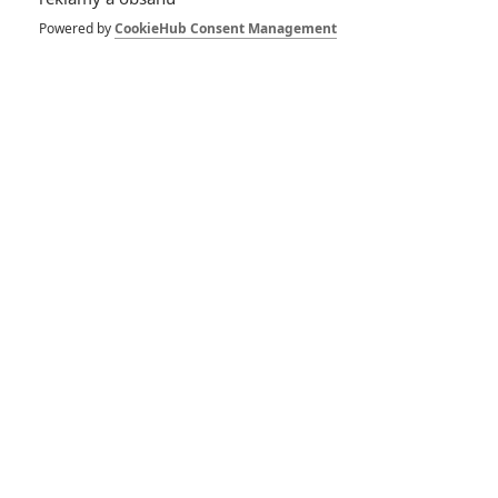
Constantine 2:
Powered by
CookieHub Consent Management
Keanu Reeves se
vrátí jako bojovník
se záhrobím
1
Anarvin
| 17.09.2022 06:00
Studio Warner
naváže užší
spolupráci s
režisérem The
Batmana
1
Anarvin
| 23.08.2022 20:17
Joker 2 bude mít
pořádný rozpočet,
ale pak je
budoucnost DC