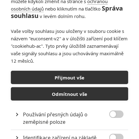
můžete kdykoli změnit na stránce s
ochranou
Správa
osobních údajů
nebo kliknutím na tlačítko
Mountainhead:
souhlasu
v levém dolním rohu.
Tvůrce Boje o moc
chystá o
Vaše volby souhlasu jsou uloženy v souboru cookie s
miliardářích
názvem "euconsent-v2" a v úložišti zařízení pod klíčem
celovečerní film
"cookiehub-ac". Tyto prvky úložiště zaznamenávají
0
Rudmen
| 23.04.2025 14:57
vaše signály souhlasu a jsou uchovávány maximálně
12 měsíců.
Johnny Depp,
Batman či Jan Žižka
Přijmout vše
patří mezi
nejgooglovanější
pojmy roku
Odmítnout vše
0
Anarvin
| 08.12.2022 15:44
Používání přesných údajů o

zeměpisné poloze
NEPŘEHLÉDNĚTE
Identifikace zařízení na základě
Za málo peněz hodně muziky aneb levné filmy, které