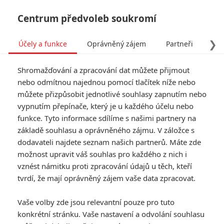
Centrum předvoleb soukromí
❯
Účely a funkce
Oprávněný zájem
Partneři
Pro
Tog
Shromažďování a zpracování dat můžete přijmout
navi
nebo odmítnou najednou pomocí tlačítek níže nebo
můžete přizpůsobit jednotlivé souhlasy zapnutím nebo
Tag: HBO Max
vypnutím přepínače, který je u každého účelu nebo
funkce. Tyto informace sdílíme s našimi partnery na
základě souhlasu a oprávněného zájmu. V záložce s
ČLÁNKY
FILMY
OSOBY
VIDEA
(0)
(0)
(0)
dodavateli najdete seznam našich partnerů. Máte zde
možnost upravit váš souhlas pro každého z nich i
Mountainhead:
vznést námitku proti zpracování údajů u těch, kteří
Trailer představil
tvrdí, že mají oprávněný zájem vaše data zpracovat.
kousavou komedii o
miliardářích, co
Vaše volby zde jsou relevantní pouze pro tuto
zboří svět
konkrétní stránku. Vaše nastavení a odvolání souhlasu
0
Rudmen
| 19.05.2025 13:37