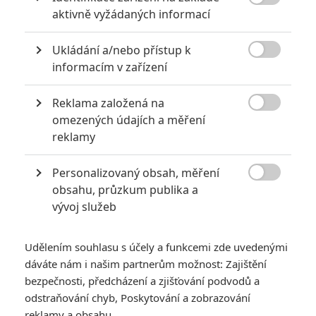

aktivně vyžádaných informací
6
Recenze: Godzilla x Kong: Nové
impérium
Ukládání a/nebo přístup k

informacím v zařízení
8
Recenze: Opičí muž
Reklama založená na

omezených údajích a měření
reklamy
POSLEDNÍ KOMENTOVANÉ
Personalizovaný obsah, měření

obsahu, průzkum publika a
3
ČLÁNEK | 01.08.2026 16:40
vývoj služeb
Marvel nečekaně zrušil již schválené pokračování
433
FILM | 01.08.2026 07:11
Udělením souhlasu s účely a funkcemi zde uvedenými
拆彈專家
dáváte nám i našim partnerům možnost: Zajištění
1
bezpečnosti, předcházení a zjišťování podvodů a
ČLÁNEK | 30.07.2026 20:14
Děti krve a kostí: Regulérní trailer představuje akční fantasy
odstraňování chyb, Poskytování a zobrazování
dobrodružství s vůní Afriky
reklamy a obsahu