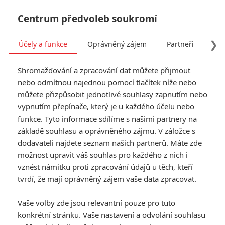
Centrum předvoleb soukromí
❯
Účely a funkce
Oprávněný zájem
Partneři
Pro
Tog
Shromažďování a zpracování dat můžete přijmout
navi
nebo odmítnou najednou pomocí tlačítek níže nebo
můžete přizpůsobit jednotlivé souhlasy zapnutím nebo
Mountainhead: Tvůrce Boje
vypnutím přepínače, který je u každého účelu nebo
funkce. Tyto informace sdílíme s našimi partnery na
o moc chystá o miliardářích
základě souhlasu a oprávněného zájmu. V záložce s
celovečerní film
dodavateli najdete seznam našich partnerů. Máte zde
možnost upravit váš souhlas pro každého z nich i
vznést námitku proti zpracování údajů u těch, kteří
Napsal:
Michal Janoušek - (Rudmen)
, 23.04.2025 14:57
tvrdí, že mají oprávněný zájem vaše data zpracovat.
KOMENTÁŘE
0
Vaše volby zde jsou relevantní pouze pro tuto
konkrétní stránku. Vaše nastavení a odvolání souhlasu