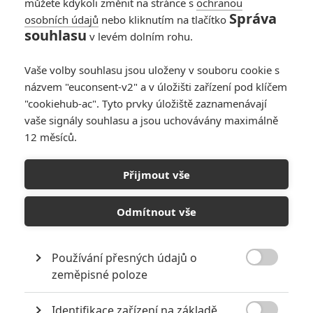
můžete kdykoli změnit na stránce s
ochranou
Správa
osobních údajů
nebo kliknutím na tlačítko
souhlasu
v levém dolním rohu.
PŘIDAT NOVÝ KOMENTÁŘ
Vaše volby souhlasu jsou uloženy v souboru cookie s
názvem "euconsent-v2" a v úložišti zařízení pod klíčem
Pro psaní komentářů, se přihlašte.
"cookiehub-ac". Tyto prvky úložiště zaznamenávají
vaše signály souhlasu a jsou uchovávány maximálně
RECENZE FILMŮ
12 měsíců.
10
Recenze: Zcela výjimečná Gerta
Přijmout vše
Schnirch nebarví hnus českých dějin
narůžovo
Odmítnout vše
5
Recenze: Záhada strašidelného
zámku úroveň štědrovečerních
pohádek nepozvedla
Používání přesných údajů o

zeměpisné poloze
8
Recenze: Občanská válka
Identifikace zařízení na základě