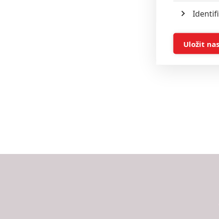
Identif
Ukládán
Uložit na
Reklam
Person
služeb
Udělením sou
možnost: Zaji
Poskytování 