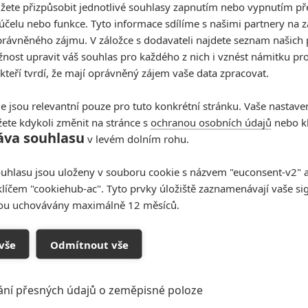
žete přizpůsobit jednotlivé souhlasy zapnutím nebo vypnutím pře
účelu nebo funkce. Tyto informace sdílíme s našimi partnery na 
rávněného zájmu. V záložce s dodavateli najdete seznam našich 
ost upravit váš souhlas pro každého z nich i vznést námitku pro
 kteří tvrdí, že mají oprávněný zájem vaše data zpracovat.
e jsou relevantní pouze pro tuto konkrétní stránku. Vaše nastave
ete kdykoli změnit na stránce s
ochranou osobních údajů
nebo kl
áva souhlasu
v levém dolním rohu.
uhlasu jsou uloženy v souboru cookie s názvem "euconsent-v2" a 
klíčem "cookiehub-ac". Tyto prvky úložiště zaznamenávají vaše si
sou uchovávány maximálně 12 měsíců.
vše
Odmítnout vše
ání přesných údajů o zeměpisné poloze