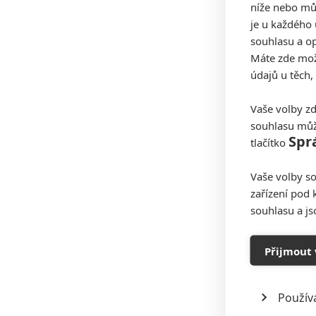
níže nebo mů
je u každého 
souhlasu a op
Máte zde možn
údajů u těch,
Vaše volby zd
souhlasu můž
Spr
tlačítko
Vaše volby so
zařízení pod 
souhlasu a j
Přijmout 
Použív