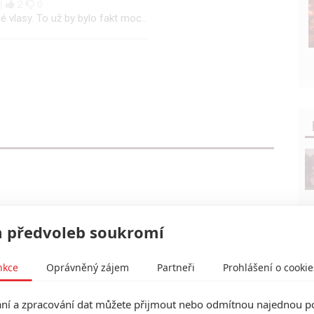
 |
2
0
 vlasy. To už by bylo fakt moc..
 předvoleb soukromí
nkce
Oprávněný zájem
Partneři
Prohlášení o cookie
í a zpracování dat můžete přijmout nebo odmítnou najednou po