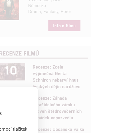
Německo
Drama, Fantasy, Horor
Info o filmu
RECENZE FILMŮ
10
Recenze: Zcela
výjimečná Gerta
Schnirch nebarví hnus
českých dějin narůžovo
5
Recenze: Záhada
strašidelného zámku
úroveň štědrovečerních
s
pohádek nepozvedla
8
mocí tlačítek
Recenze: Občanská válka