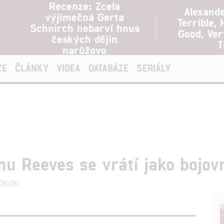
Recenze: Zcela
Alexand
výjimečná Gerta
Terrible, 
Schnirch nebarví hnus
Good, Ve
českých dějin
T
narůžovo
ZE
ČLÁNKY
VIDEA
DATABÁZE
SERIÁLY
nu Reeves se vrátí jako bojov
 06:00