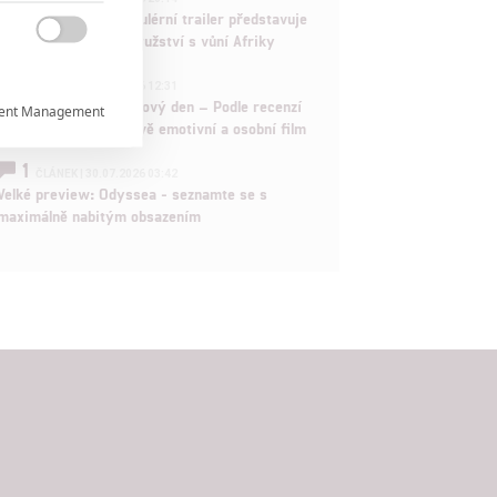
Děti krve a kostí: Regulérní trailer představuje
akční fantasy dobrodružství s vůní Afriky

1
ČLÁNEK | 30.07.2026 12:31
Spider-Man: Zbrusu nový den – Podle recenzí
ent Management

máme čekat překvapivě emotivní a osobní film
1

ČLÁNEK | 30.07.2026 03:42
Velké preview: Odyssea - seznamte se s
maximálně nabitým obsazením

rtnerům
ání chyb,