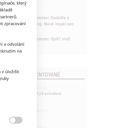
pínače, který
základě
6
partnerů.
Recenze: Godzilla x
ti zpracování
Kong: Nové impérium
8
Recenze: Opičí muž
ní a odvolání
iknutím na
v úložišti
POSLEDNÍ KOMENTOVANÉ
gnály
3
ČLÁNEK | 01.08.2026 16:40
Marvel nečekaně zrušil již schválené
pokračování
433
FILM | 01.08.2026 07:11
拆彈專家

1
ČLÁNEK | 30.07.2026 20:14