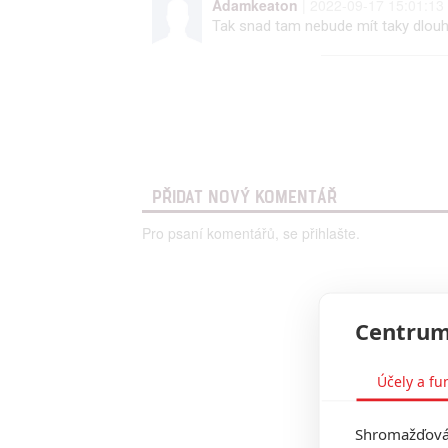
Adamkeaton
| 2022-09-17 15:01:13
Tak snad tam nebude mít taky dlouhé
PŘIDAT NOVÝ KOMENTÁŘ
Pro psaní komentářů, se přihlašte.
Centrum
Účely a fu
Shromažďován