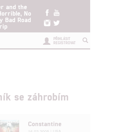
er and the
Horrible, No
ry Bad Road
rip
PŘIHLÁSIT
REGISTROVAT
ník se záhrobím
Constantine
16.02.2005 | USA,