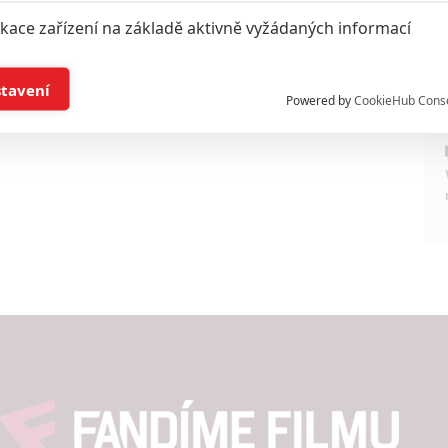
ikace zařízení na základě aktivně vyžádaných informací
í a/nebo přístup k informacím v zařízení
stavení
Powered by
CookieHub Cons
a založená na omezených údajích a měření reklamy
alizovaný obsah, měření obsahu, průzkum publika a vývoj
hlasu s účely a funkcemi zde uvedenými dáváte nám i našim pa
štění bezpečnosti, předcházení a zjišťování podvodů a odstraňov
a zobrazování reklamy a obsahu