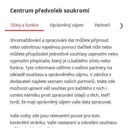
Centrum předvoleb soukromí
❯
Účely a funkce
Oprávněný zájem
Partneři
Pro
Tog
Shromažďování a zpracování dat můžete přijmout
navi
nebo odmítnou najednou pomocí tlačítek níže nebo
můžete přizpůsobit jednotlivé souhlasy zapnutím nebo
Tag: RoboCop
vypnutím přepínače, který je u každého účelu nebo
funkce. Tyto informace sdílíme s našimi partnery na
základě souhlasu a oprávněného zájmu. V záložce s
ČLÁNKY
FILMY
OSOBY
VIDEA
(2)
(0)
(0)
dodavateli najdete seznam našich partnerů. Máte zde
možnost upravit váš souhlas pro každého z nich i
RoboCop, Hvězdná
vznést námitku proti zpracování údajů u těch, kteří
brána a další známé
tvrdí, že mají oprávněný zájem vaše data zpracovat.
značky chystají nové
filmy
Vaše volby zde jsou relevantní pouze pro tuto
0
Anarvin
| 15.04.2023 06:00
konkrétní stránku. Vaše nastavení a odvolání souhlasu