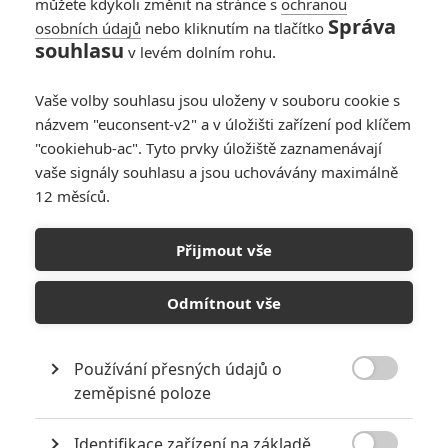
můžete kdykoli změnit na stránce s
ochranou
Správa
osobních údajů
nebo kliknutím na tlačítko
KVIFF: Na 56.
souhlasu
v levém dolním rohu.
ročníku čekají na
diváky nové horory
Vaše volby souhlasu jsou uloženy v souboru cookie s
od Cronenberga a
názvem "euconsent-v2" a v úložišti zařízení pod klíčem
Garlanda
"cookiehub-ac". Tyto prvky úložiště zaznamenávají
0
filmsim
| 17.06.2022 13:29
vaše signály souhlasu a jsou uchovávány maximálně
12 měsíců.
RoboCop: Jak by
vypadalo kultovní
Přijmout vše
akční sci-fi s
Arnoldem
Schwarzeneggerem
Odmítnout vše
v hlavní roli
0
Jaaaara
| 12.12.2020 17:30
Používání přesných údajů o

zeměpisné poloze
NEPŘEHLÉDNĚTE
Identifikace zařízení na základě