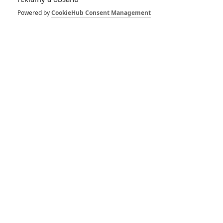
Nejlepší lekce
Powered by
CookieHub Consent Management
filmové střelby aneb
hollywoodské
střelnice v akci
0
Jaaaara
| 18.10.2020 18:40
Historie filmových
robotů aneb
Terminátor a R2-D2
jsou jen vrchol
ledovce
1
Rudmen
| 12.07.2020 21:30
Mortal Kombat vám
předvede, jak to
vypadá, když si dají
po tlamě RoboCop a