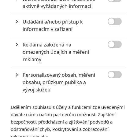
Nejlepší lekce filmové střelby aneb hollywoodské střelnice v

aktivně vyžádaných informací
akci
0
Jaaaara
Ukládání a/nebo přístup k
| 18.10.2020 18:40

informacím v zařízení
Kořením nejen akčních filmů jsou scény na
střelnici a obecně ty, ve kterých střelci před
ostrou akcí předvádějí svůj um. Tyhle nás
Reklama založená na
baví ze všech nejvíc.

omezených údajích a měření
reklamy
Mlátička s copánkem aneb nejlepší filmy Stevena Seagala
Personalizovaný obsah, měření
2
Jaaaara
| 13.07.2020 18:07

obsahu, průzkum publika a
Kdysi hvězda akčních filmů, dnes král
vývoj služeb
céčkových slátanin, protagonista bizarní
policejní reality show nebo zvláštní
velvyslanec Ruska.
Udělením souhlasu s účely a funkcemi zde uvedenými
dáváte nám i našim partnerům možnost: Zajištění
bezpečnosti, předcházení a zjišťování podvodů a
odstraňování chyb, Poskytování a zobrazování
reklamy a obsahu