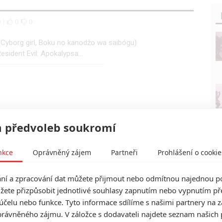
9 |
0
0
 (Cyborg girl, Boku no kanodžo wa saibógu)
sident Evil: Apokalypsa...
 předvoleb soukromí
nkce
Oprávněný zájem
Partneři
Prohlášení o cookie
í a zpracování dat můžete přijmout nebo odmítnou najednou po
žete přizpůsobit jednotlivé souhlasy zapnutím nebo vypnutím pře
účelu nebo funkce. Tyto informace sdílíme s našimi partnery na 
rávněného zájmu. V záložce s dodavateli najdete seznam našich 