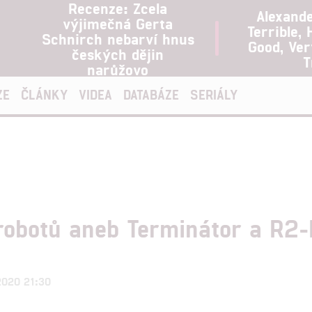
Recenze: Zcela
Alexand
výjimečná Gerta
Terrible, 
Schnirch nebarví hnus
Good, Ve
českých dějin
T
narůžovo
ZE
ČLÁNKY
VIDEA
DATABÁZE
SERIÁLY
 robotů aneb Terminátor a R2-
.2020 21:30