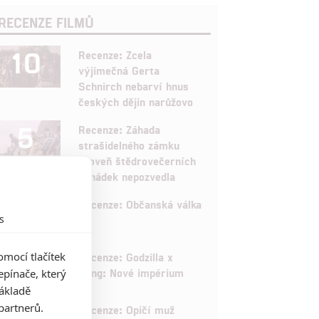
RECENZE FILMŮ
10
Recenze: Zcela
výjimečná Gerta
Schnirch nebarví hnus
českých dějin narůžovo
5
Recenze: Záhada
strašidelného zámku
úroveň štědrovečerních
pohádek nepozvedla
8
Recenze: Občanská válka
s
6
mocí tlačítek
Recenze: Godzilla x
Kong: Nové impérium
pínače, který
základě
8
partnerů.
Recenze: Opičí muž