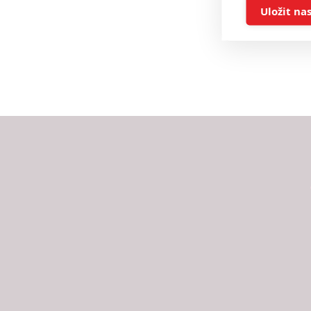
Ukládán
Uložit na
Reklam
Person
služeb
Udělením sou
možnost: Zaji
Poskytování 