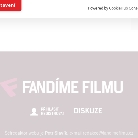
í a/nebo přístup k informacím v zařízení
stavení
Powered by
CookieHub Cons
a založená na omezených údajích a měření reklamy
alizovaný obsah, měření obsahu, průzkum publika a vývoj
hlasu s účely a funkcemi zde uvedenými dáváte nám i našim pa
štění bezpečnosti, předcházení a zjišťování podvodů a odstraňov
a zobrazování reklamy a obsahu
DISKUZE
PŘIHLÁSIT
REGISTROVAT
Šéfredaktor webu je
Petr Slavík
, e-mail
redakce@fandimefilmu.cz