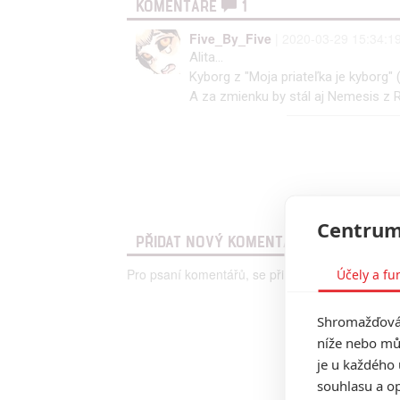
KOMENTÁŘE
1
Five_By_Five
| 2020-03-29 15:34:1
Alita...
Kyborg z "Moja priateľka je kyborg"
A za zmienku by stál aj Nemesis z Re
Centrum
PŘIDAT NOVÝ KOMENTÁŘ
Pro psaní komentářů, se přihlašte.
Účely a fu
Shromažďován
níže nebo mů
je u každého 
souhlasu a op