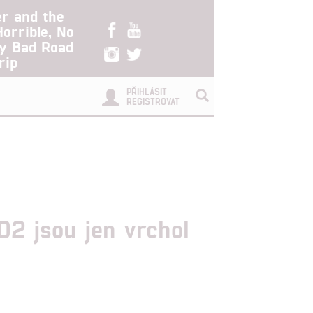
er and the
Horrible, No
ry Bad Road
rip
PŘIHLÁSIT
REGISTROVAT
D2 jsou jen vrchol