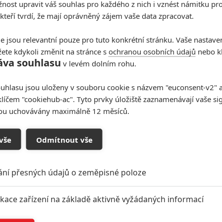
ost upravit váš souhlas pro každého z nich i vznést námitku pro
 kteří tvrdí, že mají oprávněný zájem vaše data zpracovat.
e jsou relevantní pouze pro tuto konkrétní stránku. Vaše nastave
ete kdykoli změnit na stránce s
ochranou osobních údajů
nebo kl
áva souhlasu
v levém dolním rohu.
uhlasu jsou uloženy v souboru cookie s názvem "euconsent-v2" a 
klíčem "cookiehub-ac". Tyto prvky úložiště zaznamenávají vaše si
sou uchovávány maximálně 12 měsíců.
vše
Odmítnout vše
ání přesných údajů o zeměpisné poloze
ikace zařízení na základě aktivně vyžádaných informací