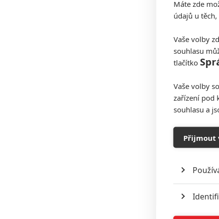
Máte zde možn
údajů u těch,
Vaše volby zd
souhlasu můž
Spr
tlačítko
Vaše volby so
zařízení pod 
souhlasu a j
Přijmout 
Použív
Identif