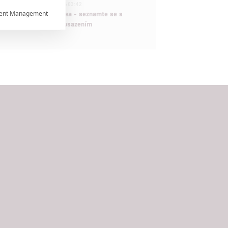
1
ČLÁNEK | 30.07.2026 03:42
ent Management
Velké preview: Odyssea - seznamte se s

maximálně nabitým obsazením


rtnerům
ání chyb,