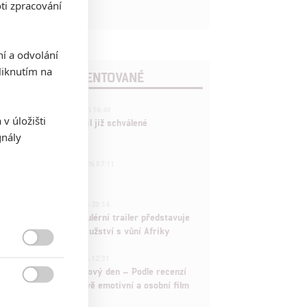
ti zpracování
ní a odvolání
iknutím na
POSLEDNÍ KOMENTOVANÉ
3
ČLÁNEK | 01.08.2026 16:40
v úložišti
Marvel nečekaně zrušil již schválené
gnály
pokračování
433
FILM | 01.08.2026 07:11
拆彈專家
1
ČLÁNEK | 30.07.2026 20:14
Děti krve a kostí: Regulérní trailer představuje
akční fantasy dobrodružství s vůní Afriky

1
ČLÁNEK | 30.07.2026 12:31
Spider-Man: Zbrusu nový den – Podle recenzí
máme čekat překvapivě emotivní a osobní film
