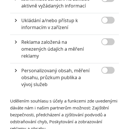

aktivně vyžádaných informací
5
Recenze: Záhada strašidelného
zámku úroveň štědrovečerních
Ukládání a/nebo přístup k
pohádek nepozvedla

informacím v zařízení
8
Recenze: Občanská válka
Reklama založená na

omezených údajích a měření
6
Recenze: Godzilla x Kong: Nové
reklamy
impérium
Personalizovaný obsah, měření
8
Recenze: Opičí muž

obsahu, průzkum publika a
vývoj služeb
Udělením souhlasu s účely a funkcemi zde uvedenými
dáváte nám i našim partnerům možnost: Zajištění
POSLEDNÍ KOMENTOVANÉ
bezpečnosti, předcházení a zjišťování podvodů a
odstraňování chyb, Poskytování a zobrazování
3
ČLÁNEK | 01.08.2026 16:40
reklamy a obsahu