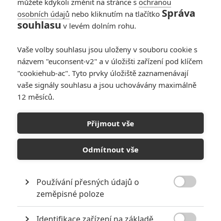
můžete kdykoli změnit na stránce s
ochranou
antikantik
| 2019-11-22 15:25:41 |
0
0
Správa
osobních údajů
nebo kliknutím na tlačítko
Další zbytečné prznění staré dobré klasiky ... jen čekam kdy
souhlasu
v levém dolním rohu.
vznike pokračování Četníku s novýma tvárema a na zdi
bude ve stanici na zdi Kruchotova fotografie
Vaše volby souhlasu jsou uloženy v souboru cookie s
názvem "euconsent-v2" a v úložišti zařízení pod klíčem
"cookiehub-ac". Tyto prvky úložiště zaznamenávají
vaše signály souhlasu a jsou uchovávány maximálně
12 měsíců.
PŘIDAT NOVÝ KOMENTÁŘ
Přijmout vše
Pro psaní komentářů, se přihlašte.
Odmítnout vše
RECENZE FILMŮ
Používání přesných údajů o
10

zeměpisné poloze
Recenze: Zcela výjimečná Gerta
Schnirch nebarví hnus českých dějin
narůžovo
Identifikace zařízení na základě