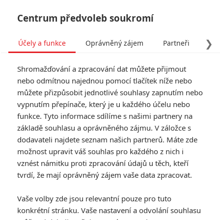
Centrum předvoleb soukromí
❯
Účely a funkce
Oprávněný zájem
Partneři
Pro
Tog
Shromažďování a zpracování dat můžete přijmout
navi
nebo odmítnou najednou pomocí tlačítek níže nebo
můžete přizpůsobit jednotlivé souhlasy zapnutím nebo
RoboCop Returns: Projekt
vypnutím přepínače, který je u každého účelu nebo
funkce. Tyto informace sdílíme s našimi partnery na
stále žije a má nového
základě souhlasu a oprávněného zájmu. V záložce s
režiséra
dodavateli najdete seznam našich partnerů. Máte zde
možnost upravit váš souhlas pro každého z nich i
vznést námitku proti zpracování údajů u těch, kteří
Napsal:
Jaroslav Mrázek - (Jaaaara)
, 22.11.2019 15:00
tvrdí, že mají oprávněný zájem vaše data zpracovat.
KOMENTÁŘE
1
Vaše volby zde jsou relevantní pouze pro tuto
konkrétní stránku. Vaše nastavení a odvolání souhlasu