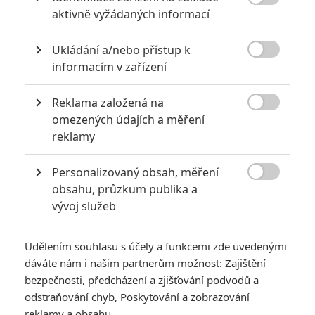

aktivně vyžádaných informací
Ukládání a/nebo přístup k

informacím v zařízení
RECENZE FILMŮ
Reklama založená na

omezených údajích a měření
10
Recenze: Zcela výjimečná Gerta
reklamy
Schnirch nebarví hnus českých dějin
narůžovo
Personalizovaný obsah, měření
5
Recenze: Záhada strašidelného

obsahu, průzkum publika a
zámku úroveň štědrovečerních
vývoj služeb
pohádek nepozvedla
8
Recenze: Občanská válka
Udělením souhlasu s účely a funkcemi zde uvedenými
dáváte nám i našim partnerům možnost: Zajištění
bezpečnosti, předcházení a zjišťování podvodů a
6
Recenze: Godzilla x Kong: Nové
odstraňování chyb, Poskytování a zobrazování
impérium
reklamy a obsahu