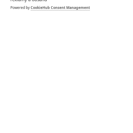
Powered by
CookieHub Consent Management
8
Recenze: Opičí muž
POSLEDNÍ KOMENTOVANÉ
3
ČLÁNEK | 01.08.2026 16:40
Marvel nečekaně zrušil již schválené pokračování
433
FILM | 01.08.2026 07:11
拆彈專家
1
ČLÁNEK | 30.07.2026 20:14
Děti krve a kostí: Regulérní trailer představuje akční fantasy
dobrodružství s vůní Afriky
1
ČLÁNEK | 30.07.2026 12:31
Spider-Man: Zbrusu nový den – Podle recenzí máme čekat