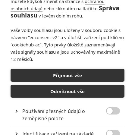
můžete kdykoli změnit na stránce s
ochranou
Správa
osobních údajů
nebo kliknutím na tlačítko
souhlasu
v levém dolním rohu.
Vaše volby souhlasu jsou uloženy v souboru cookie s
názvem "euconsent-v2" a v úložišti zařízení pod klíčem
PŘIDAT NOVÝ KOMENTÁŘ
"cookiehub-ac". Tyto prvky úložiště zaznamenávají
Pro psaní komentářů, se přihlašte.
vaše signály souhlasu a jsou uchovávány maximálně
12 měsíců.
Čaroděj ze země Oz
12.08.1939 | USA
Přijmout vše
Dobrodružný, Fantasy, Rodinný
Odmítnout vše
Info o filmu
Používání přesných údajů o

zeměpisné poloze
Identifikace zařízení na základě