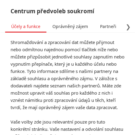
Centrum předvoleb soukromí
❯
Účely a funkce
Oprávněný zájem
Partneři
Pro
Tog
Shromažďování a zpracování dat můžete přijmout
navi
nebo odmítnou najednou pomocí tlačítek níže nebo
můžete přizpůsobit jednotlivé souhlasy zapnutím nebo
KVIFF: Na 56. ročníku
vypnutím přepínače, který je u každého účelu nebo
funkce. Tyto informace sdílíme s našimi partnery na
čekají na diváky nové
základě souhlasu a oprávněného zájmu. V záložce s
horory od Cronenberga a
dodavateli najdete seznam našich partnerů. Máte zde
možnost upravit váš souhlas pro každého z nich i
Garlanda
vznést námitku proti zpracování údajů u těch, kteří
tvrdí, že mají oprávněný zájem vaše data zpracovat.
Napsal:
Šimon Mitro - (filmsim)
, 17.06.2022 13:29
Vaše volby zde jsou relevantní pouze pro tuto
KOMENTÁŘE
0
konkrétní stránku. Vaše nastavení a odvolání souhlasu