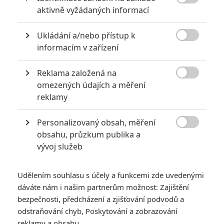

aktivně vyžádaných informací
5
Vojcl
| 08.09.2020 22:00
Které předělávky již existujících filmů se
Ukládání a/nebo přístup k
povedly natolik, že dokonce zastínily

originál? Hollywoodská historie jich ukrývá
informacím v zařízení
víc, než byste čekali.
Reklama založená na

omezených údajích a měření
Mlátička s copánkem aneb nejlepší filmy Stevena Seagala
reklamy
2
Jaaaara
| 13.07.2020 18:07
Personalizovaný obsah, měření
Kdysi hvězda akčních filmů, dnes král
céčkových slátanin, protagonista bizarní

obsahu, průzkum publika a
policejní reality show nebo zvláštní
vývoj služeb
velvyslanec Ruska.
Udělením souhlasu s účely a funkcemi zde uvedenými
dáváte nám i našim partnerům možnost: Zajištění
bezpečnosti, předcházení a zjišťování podvodů a
odstraňování chyb, Poskytování a zobrazování
Box Office: V kinech
reklamy a obsahu