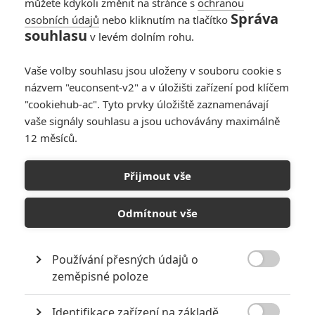
můžete kdykoli změnit na stránce s
ochranou
Správa
osobních údajů
nebo kliknutím na tlačítko
Box Office: Aquaman
souhlasu
v levém dolním rohu.
2 je v kinech ještě
větší průšvih, než se
Vaše volby souhlasu jsou uloženy v souboru cookie s
čekalo
názvem "euconsent-v2" a v úložišti zařízení pod klíčem
0
Anarvin
| 25.12.2023 20:34
"cookiehub-ac". Tyto prvky úložiště zaznamenávají
vaše signály souhlasu a jsou uchovávány maximálně
12 měsíců.
Box Office:
Pohádkový Wonka
Přijmout vše
čokoládové mince
netiskne, ale tahá
kina z bryndy
Odmítnout vše
1
Anarvin
| 18.12.2023 06:00
Používání přesných údajů o

zeměpisné poloze
NEPŘEHLÉDNĚTE
Identifikace zařízení na základě
Filmové remaky, které se až překvapivě povedly