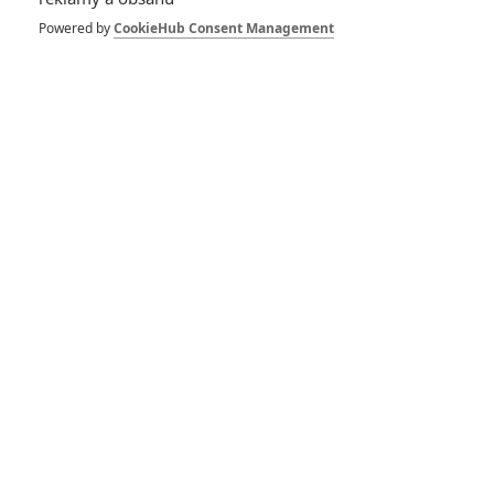
je už zase mrtvo,
samotný Wonka je
Powered by
CookieHub Consent Management
nezachrání
0
Anarvin
| 10.12.2023 21:32
Box Office: Tradiční
filmy už diváky do
kina netáhnou, našli
si tam jinou zábavu
1
Anarvin
| 03.12.2023 23:38
Box Office: Napoleon
v pokladnách
prohrává s Hunger
Games
0
Anarvin
| 26.11.2023 23:49