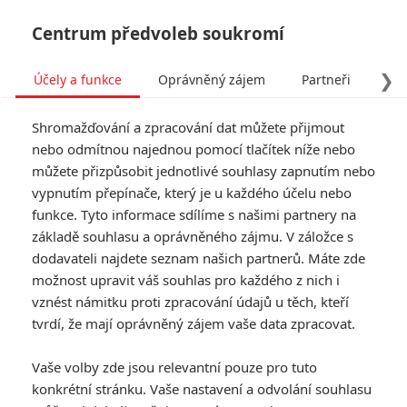
Centrum předvoleb soukromí
❯
Účely a funkce
Oprávněný zájem
Partneři
Pro
Tog
Shromažďování a zpracování dat můžete přijmout
navi
nebo odmítnou najednou pomocí tlačítek níže nebo
můžete přizpůsobit jednotlivé souhlasy zapnutím nebo
Tag: Wish
vypnutím přepínače, který je u každého účelu nebo
funkce. Tyto informace sdílíme s našimi partnery na
základě souhlasu a oprávněného zájmu. V záložce s
ČLÁNKY
FILMY
OSOBY
VIDEA
(0)
(0)
(0)
dodavateli najdete seznam našich partnerů. Máte zde
možnost upravit váš souhlas pro každého z nich i
Box Office: Ferrari v
vznést námitku proti zpracování údajů u těch, kteří
kinech nevítězí, dál
tvrdí, že mají oprávněný zájem vaše data zpracovat.
vládne Wonka
0
Anarvin
| 01.01.2024 22:49
Vaše volby zde jsou relevantní pouze pro tuto
konkrétní stránku. Vaše nastavení a odvolání souhlasu