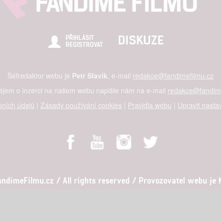
DISKUZE
PŘIHLÁSIT
REGISTROVAT
Šéfredaktor webu je
Petr Slavík
, e-mail
redakce@fandimefilmu.cz
zájem o inzerci na našem webu napište nám na e-mail
redakce@fandime
ních údajů
|
Zásady používání cookies
|
Pravidla webu
|
Upravit nasta
dimeFilmu.cz / All rights reserved / Provozovatel webu je Ko
al studio s.r.o., IČO: 03604071, Lýskova 2073/57, Stodůlky, 155 00, Pr