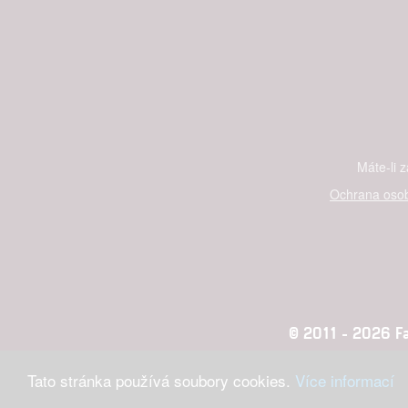
Máte-li 
Ochrana osob
© 2011 - 2026 Fan
Tato stránka používá soubory cookies.
Více informací
Konc
adblocktest