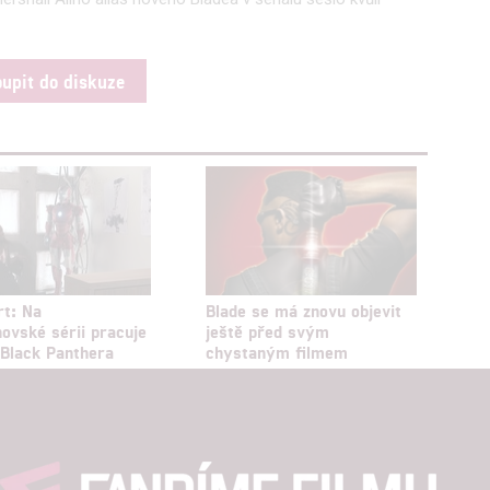
hlasu s účely a funkcemi zde uvedenými dáváte nám i našim pa
oupit do diskuze
štění bezpečnosti, předcházení a zjišťování podvodů a odstraňov
a zobrazování reklamy a obsahu
rt: Na
Blade se má znovu objevit
ovské sérii pracuje
ještě před svým
 Black Panthera
chystaným filmem