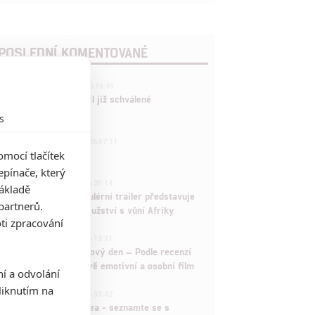
POSLEDNÍ KOMENTOVANÉ
3
ČLÁNEK | 01.08.2026 16:40
Marvel nečekaně zrušil již schválené
pokračování
s
433
FILM | 01.08.2026 07:11
mocí tlačítek
拆彈專家
pínače, který
1
ČLÁNEK | 30.07.2026 20:14
základě
Děti krve a kostí: Regulérní trailer představuje
partnerů.
akční fantasy dobrodružství s vůní Afriky
ti zpracování
1
ČLÁNEK | 30.07.2026 12:31
Spider-Man: Zbrusu nový den – Podle recenzí
máme čekat překvapivě emotivní a osobní film
ní a odvolání
iknutím na
1
ČLÁNEK | 30.07.2026 03:42
Velké preview: Odyssea - seznamte se s