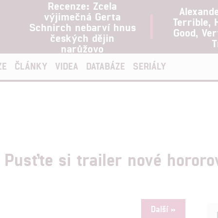
Recenze: Zcela
Alexand
výjimečná Gerta
Terrible, 
Schnirch nebarví hnus
Good, Ve
českých dějin
T
narůžovo
ZE
ČLÁNKY
VIDEA
DATABÁZE
SERIÁLY
 Pusťte si trailer nové horor
Další »