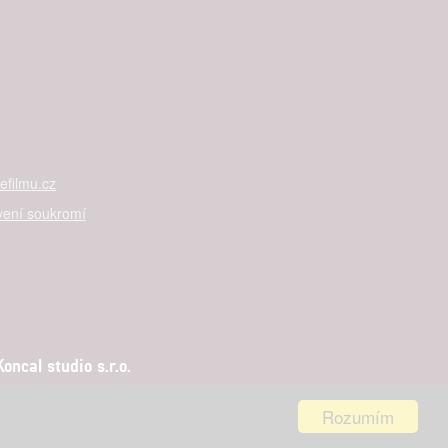
filmu.cz
vení soukromí
ncal studio s.r.o.
Rozumím
aha 5