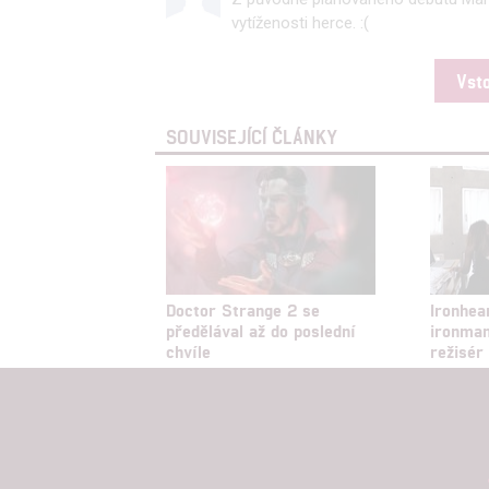
služeb
vytíženosti herce. :(
Udělením sou
Vst
možnost: Zaji
Poskytování 
SOUVISEJÍCÍ ČLÁNKY
Doctor Strange 2 se
Ironhea
předělával až do poslední
ironman
chvíle
režisér