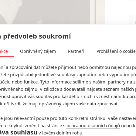
 předvoleb soukromí
nkce
Oprávněný zájem
Partneři
Prohlášení o cookie
í a zpracování dat můžete přijmout nebo odmítnou najednou po
žete přizpůsobit jednotlivé souhlasy zapnutím nebo vypnutím pře
účelu nebo funkce. Tyto informace sdílíme s našimi partnery na 
rávněného zájmu. V záložce s dodavateli najdete seznam našich 
ost upravit váš souhlas pro každého z nich i vznést námitku pro
 kteří tvrdí, že mají oprávněný zájem vaše data zpracovat.
e jsou relevantní pouze pro tuto konkrétní stránku. Vaše nastave
ete kdykoli změnit na stránce s
ochranou osobních údajů
nebo kl
áva souhlasu
v levém dolním rohu.