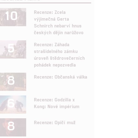
10
Recenze: Zcela
výjimečná Gerta
Schnirch nebarví hnus
českých dějin narůžovo
5
Recenze: Záhada
strašidelného zámku
úroveň štědrovečerních
pohádek nepozvedla
8
Recenze: Občanská válka
6
Recenze: Godzilla x
Kong: Nové impérium
8
Recenze: Opičí muž