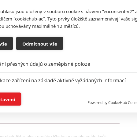
uhlasu jsou uloženy v souboru cookie s názvem "euconsent-v2" a 
Marvel Studios
klíčem "cookiehub-ac". Tyto prvky úložiště zaznamenávají vaše si
y Night | Fandíme filmu
sou uchovávány maximálně 12 měsíců.
vše
Odmítnout vše
ání přesných údajů o zeměpisné poloze
ikace zařízení na základě aktivně vyžádaných informací
í a/nebo přístup k informacím v zařízení
stavení
Powered by
CookieHub Cons
a založená na omezených údajích a měření reklamy
alizovaný obsah, měření obsahu, průzkum publika a vývoj
hali Aliho alias nového Bladea v seriálu sešlo kvůli