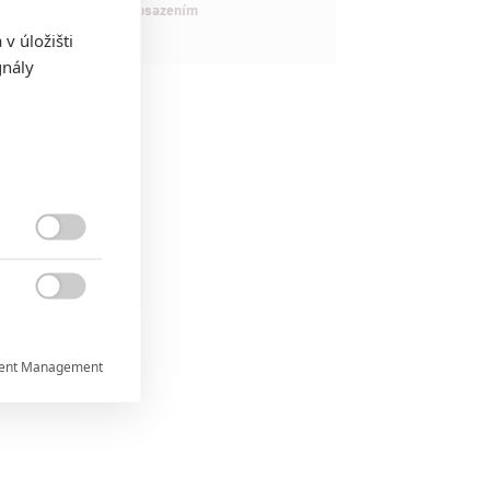
maximálně nabitým obsazením
v úložišti
gnály


ent Management


