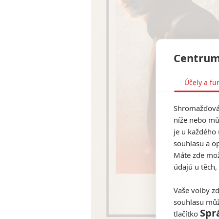
Centrum
Účely a fu
Shromažďován
níže nebo mů
je u každého 
souhlasu a op
Máte zde možn
údajů u těch,
Vaše volby zd
souhlasu můž
Spr
tlačítko