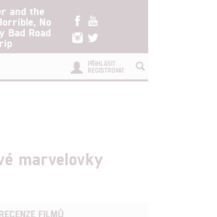
er and the
Horrible, No
ry Bad Road
rip
PŘIHLÁSIT
REGISTROVAT
ové marvelovky
RECENZE FILMŮ