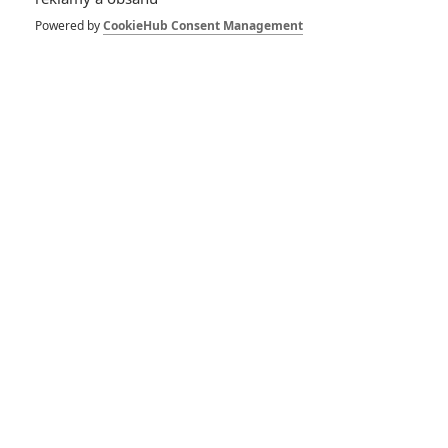
Powered by
CookieHub Consent Management
Rodann
| 2022-09-14 14:33:10
Z původně plánovaného debutu Mahershali Aliho alias
nového Bladea v seriálu sešlo kvůli vytíženosti herce. :(
Vstoupit do diskuze
SOUVISEJÍCÍ ČLÁNKY
Doctor Strange 2 se
předělával až do poslední
chvíle