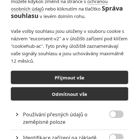
můžete kdykoli změnit na stránce s
ochranou
Správa
osobních údajů
nebo kliknutím na tlačítko
souhlasu
v levém dolním rohu.
Vaše volby souhlasu jsou uloženy v souboru cookie s
názvem "euconsent-v2" a v úložišti zařízení pod klíčem
"cookiehub-ac". Tyto prvky úložiště zaznamenávají
vaše signály souhlasu a jsou uchovávány maximálně
12 měsíců.
Werewolf by Night: Pusťte
si trailer nové hororové
Přijmout vše
marvelovky
Odmítnout vše
Napsal:
Anarvin
, 11.09.2022 13:59
Používání přesných údajů o

zeměpisné poloze
« Předchozí
Další »
Identifikace zařízení na základě