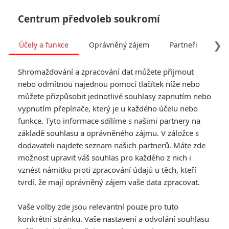
Centrum předvoleb soukromí
❯
Účely a funkce
Oprávněný zájem
Partneři
Pro
Tog
Shromažďování a zpracování dat můžete přijmout
navi
nebo odmítnou najednou pomocí tlačítek níže nebo
můžete přizpůsobit jednotlivé souhlasy zapnutím nebo
vypnutím přepínače, který je u každého účelu nebo
funkce. Tyto informace sdílíme s našimi partnery na
základě souhlasu a oprávněného zájmu. V záložce s
dodavateli najdete seznam našich partnerů. Máte zde
možnost upravit váš souhlas pro každého z nich i
vznést námitku proti zpracování údajů u těch, kteří
tvrdí, že mají oprávněný zájem vaše data zpracovat.
Vaše volby zde jsou relevantní pouze pro tuto
konkrétní stránku. Vaše nastavení a odvolání souhlasu