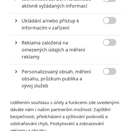

aktivně vyžádaných informací
Ukládání a/nebo přístup k

informacím v zařízení
Reklama založená na

omezených údajích a měření
Marvel Studios
reklamy
Werewolf by Night | Fandíme filmu
Personalizovaný obsah, měření
GALERIE

obsahu, průzkum publika a
vývoj služeb
Udělením souhlasu s účely a funkcemi zde uvedenými
dáváte nám i našim partnerům možnost: Zajištění
bezpečnosti, předcházení a zjišťování podvodů a
odstraňování chyb, Poskytování a zobrazování
KOMENTÁŘE
4
reklamy a obsahu