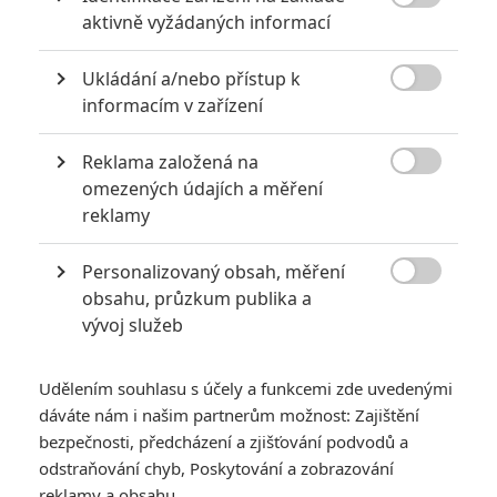

aktivně vyžádaných informací
KOMENTÁŘE
4
Ukládání a/nebo přístup k

informacím v zařízení
Rodann
| 2022-09-14 14:33:10
Reklama založená na
Z původně plánovaného debutu Mahershali Aliho alias

omezených údajích a měření
nového Bladea v seriálu sešlo kvůli vytíženosti herce. :(
reklamy
Personalizovaný obsah, měření
Vstoupit do diskuze

obsahu, průzkum publika a
vývoj služeb
SOUVISEJÍCÍ ČLÁNKY
Udělením souhlasu s účely a funkcemi zde uvedenými
Doctor Strange 2 se
dáváte nám i našim partnerům možnost: Zajištění
předělával až do poslední
bezpečnosti, předcházení a zjišťování podvodů a
chvíle
odstraňování chyb, Poskytování a zobrazování
reklamy a obsahu