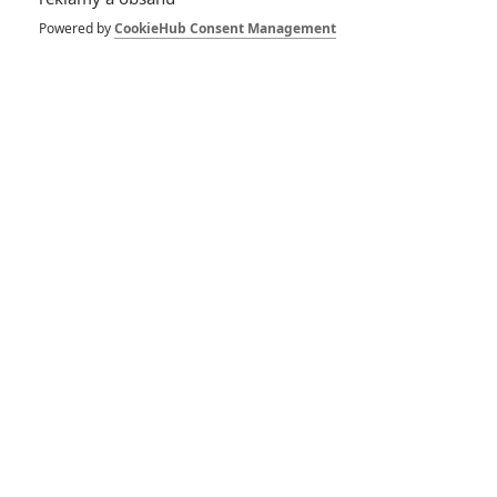
Powered by
CookieHub Consent Management
Ironheart: Na
ironmanovské sérii
pracuje režisér Black
Panthera
Blade se má znovu
objevit ještě před svým
chystaným filmem
RECENZE FILMŮ
Recenze: Zcela výjimečná Gerta