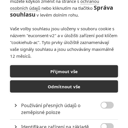
můžete kdykoli změnit na stránce s
ochranou
Správa
osobních údajů
nebo kliknutím na tlačítko
souhlasu
v levém dolním rohu.
Vaše volby souhlasu jsou uloženy v souboru cookie s
názvem "euconsent-v2" a v úložišti zařízení pod klíčem
"cookiehub-ac". Tyto prvky úložiště zaznamenávají
vaše signály souhlasu a jsou uchovávány maximálně
12 měsíců.
Marvel Studios
Přijmout vše
Werewolf by Night | Fandíme filmu
Odmítnout vše
GALERIE
Používání přesných údajů o

zeměpisné poloze
Identifikace zařízení na základě