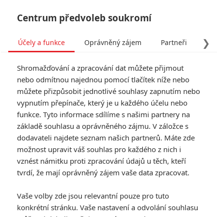
Centrum předvoleb soukromí
❯
Účely a funkce
Oprávněný zájem
Partneři
Pro
Tog
Shromažďování a zpracování dat můžete přijmout
navi
nebo odmítnou najednou pomocí tlačítek níže nebo
můžete přizpůsobit jednotlivé souhlasy zapnutím nebo
Werewolf by Night: Pusťte
vypnutím přepínače, který je u každého účelu nebo
funkce. Tyto informace sdílíme s našimi partnery na
si trailer nové hororové
základě souhlasu a oprávněného zájmu. V záložce s
marvelovky
dodavateli najdete seznam našich partnerů. Máte zde
možnost upravit váš souhlas pro každého z nich i
vznést námitku proti zpracování údajů u těch, kteří
Napsal:
Anarvin
, 11.09.2022 13:59
tvrdí, že mají oprávněný zájem vaše data zpracovat.
« Předchozí
Další »
Vaše volby zde jsou relevantní pouze pro tuto
konkrétní stránku. Vaše nastavení a odvolání souhlasu