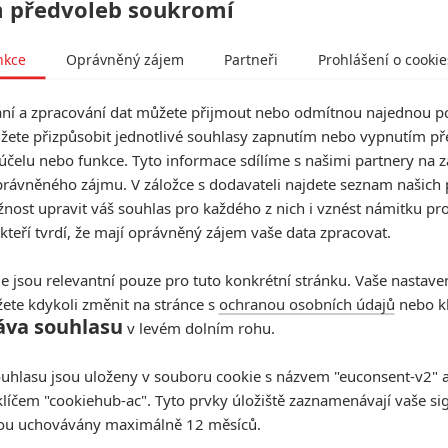
 předvoleb soukromí
gers: Doomsday: Evanse lákají
y už léta a další odhalení z Comic-
nkce
Oprávněný zájem
Partneři
Prohlášení o cookie
í a zpracování dat můžete přijmout nebo odmítnou najednou po
1
27.07.2026 06:00
žete přizpůsobit jednotlivé souhlasy zapnutím nebo vypnutím pře
elu rozebírá, zda na představení ultimátního záporáka stačí
ilm. Doom se zároveň ukázal na novém plakátu.
účelu nebo funkce. Tyto informace sdílíme s našimi partnery na 
rávněného zájmu. V záložce s dodavateli najdete seznam našich 
ost upravit váš souhlas pro každého z nich i vznést námitku pro
gers: Doomsday – Trailer vyloženě
 kteří tvrdí, že mají oprávněný zájem vaše data zpracovat.
éká superhrdiny
7
22.07.2026 20:33
e jsou relevantní pouze pro tuto konkrétní stránku. Vaše nastave
 Avengers panuje zvýšený divácký zájem. Nejnovější anotace
ete kdykoli změnit na stránce s
ochranou osobních údajů
nebo kl
třet světů.
áva souhlasu
v levém dolním rohu.
n: S Peterem Parkerem se spojí
uhlasu jsou uloženy v souboru cookie s názvem "euconsent-v2" a 
klíčem "cookiehub-ac". Tyto prvky úložiště zaznamenávají vaše si
sou uchovávány maximálně 12 měsíců.
 příštího Star Wars filmu se dostal