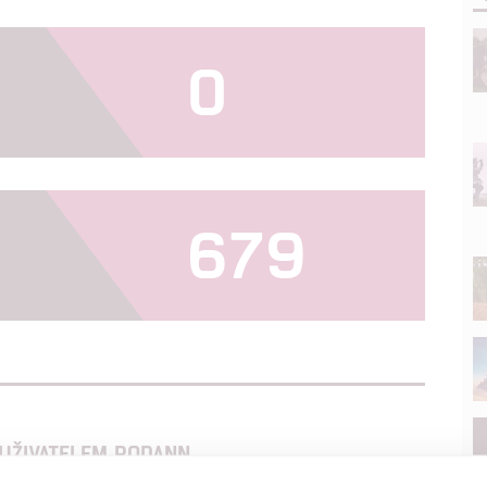
0
679
UŽIVATELEM RODANN