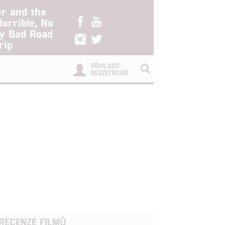
er and the
Horrible, No
ry Bad Road
rip
PŘIHLÁSIT
REGISTROVAT
RECENZE FILMŮ