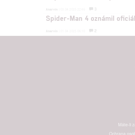
3
Anarvin
| 03.04.2025 22:46
Spider-Man 4 oznámil oficiá
2
Anarvin
| 01.04.2025 06:10
Máte-li 
Ochrana osob