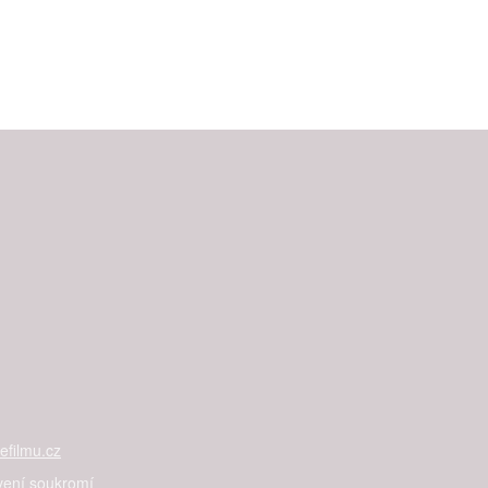
filmu.cz
vení soukromí