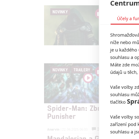
Centrum
Aven
NOVINKY
zpátk
Účely a fu
Conu
Shromažďován
Anarvin
| 
níže nebo mů
Šéf Marv
jediný f
je u každého 
souhlasu a op
Máte zde možn
Aven
NOVINKY
TRAILERY
údajů u těch,
přet
Anarvin
| 
Vaše volby zd
O příští
souhlasu můž
láká na s
Spr
tlačítko
Spider-Man: Zbrusu nový de
Punisher
Vaše volby so
zařízení pod 
3
Anarvin
| 22.06.2025 06:00
souhlasu a j
Mandalorian a Grogu: Trailer