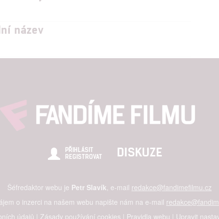
lní název
DISKUZE
PŘIHLÁSIT
REGISTROVAT
Šéfredaktor webu je
Petr Slavík
, e-mail
redakce@fandimefilmu.cz
zájem o inzerci na našem webu napište nám na e-mail
redakce@fandime
ních údajů
|
Zásady používání cookies
|
Pravidla webu
|
Upravit nasta