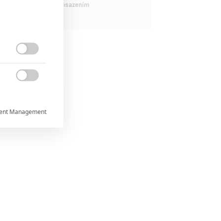
maximálně nabitým obsazením


ent Management



rtnerům
ání chyb,