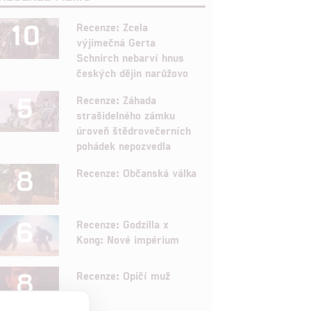
10
Recenze: Zcela
výjimečná Gerta
Schnirch nebarví hnus
českých dějin narůžovo
5
Recenze: Záhada
strašidelného zámku
úroveň štědrovečerních
pohádek nepozvedla
8
Recenze: Občanská válka
6
Recenze: Godzilla x
Kong: Nové impérium
8
Recenze: Opičí muž