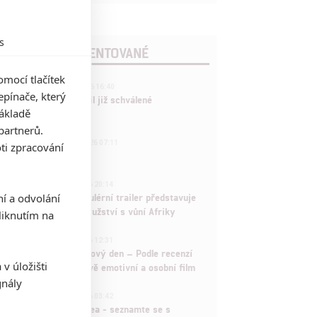
s
POSLEDNÍ KOMENTOVANÉ
mocí tlačítek
3
ČLÁNEK | 01.08.2026 16:40
pínače, který
Marvel nečekaně zrušil již schválené
základě
pokračování
partnerů.
433
FILM | 01.08.2026 07:11
ti zpracování
拆彈專家
1
ČLÁNEK | 30.07.2026 20:14
ní a odvolání
Děti krve a kostí: Regulérní trailer představuje
akční fantasy dobrodružství s vůní Afriky
iknutím na
1
ČLÁNEK | 30.07.2026 12:31
Spider-Man: Zbrusu nový den – Podle recenzí
v úložišti
máme čekat překvapivě emotivní a osobní film
gnály
1
ČLÁNEK | 30.07.2026 03:42
Velké preview: Odyssea - seznamte se s