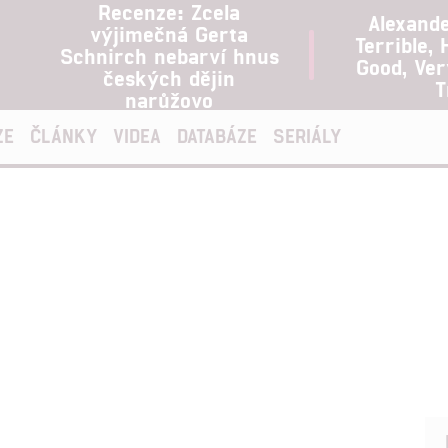
Recenze: Zcela
Alexand
výjimečná Gerta
Terrible, 
Schnirch nebarví hnus
Good, Ve
českých dějin
T
narůžovo
ZE
ČLÁNKY
VIDEA
DATABÁZE
SERIÁLY