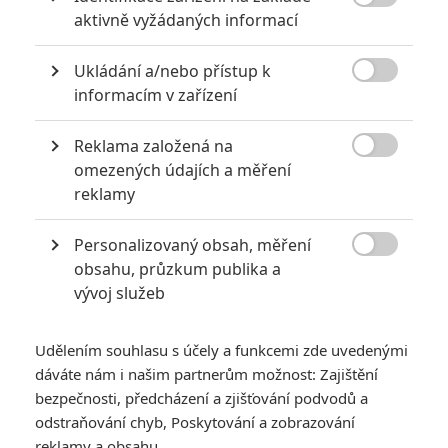

aktivně vyžádaných informací
Ukládání a/nebo přístup k

informacím v zařízení
Reklama založená na
New Line Cinema

omezených údajích a měření
reklamy
Chystá Marvel spojení velkého týmu hororových
superhrdinů?
Personalizovaný obsah, měření

Už to budou tři roky od Comic-Conu, na kterém
Marvel
ohlásil
,
obsahu, průzkum publika a
vývoj služeb
že chystá nového
Blade
a
s
Mahershalou Alim
v hlavní roli.
Vše nasvědčuje tomu, že se snímek letos začne natáčet a
zřejmě
6. října 2023
by se mohl dočkat premiéry. To je pro
Udělením souhlasu s účely a funkcemi zde uvedenými
dáváte nám i našim partnerům možnost: Zajištění
fanoušky populárního upírobijce pořád ještě docela dlouhá
bezpečnosti, předcházení a zjišťování podvodů a
doba, ale čekání by jim měla ukrátit Mahershalova návštěva v
odstraňování chyb, Poskytování a zobrazování
jiném projektu.
reklamy a obsahu