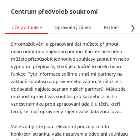
Centrum předvoleb soukromí
❯
Účely a funkce
Oprávněný zájem
Partneři
Pro
Tog
Shromažďování a zpracování dat můžete přijmout
navi
nebo odmítnou najednou pomocí tlačítek níže nebo
můžete přizpůsobit jednotlivé souhlasy zapnutím nebo
vypnutím přepínače, který je u každého účelu nebo
funkce. Tyto informace sdílíme s našimi partnery na
základě souhlasu a oprávněného zájmu. V záložce s
dodavateli najdete seznam našich partnerů. Máte zde
možnost upravit váš souhlas pro každého z nich i
vznést námitku proti zpracování údajů u těch, kteří
tvrdí, že mají oprávněný zájem vaše data zpracovat.
Vaše volby zde jsou relevantní pouze pro tuto
konkrétní stránku. Vaše nastavení a odvolání souhlasu