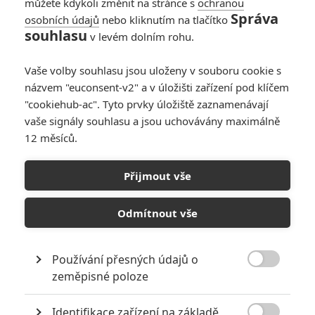
můžete kdykoli změnit na stránce s
ochranou
Správa
osobních údajů
nebo kliknutím na tlačítko
souhlasu
v levém dolním rohu.
Vaše volby souhlasu jsou uloženy v souboru cookie s
názvem "euconsent-v2" a v úložišti zařízení pod klíčem
"cookiehub-ac". Tyto prvky úložiště zaznamenávají
vaše signály souhlasu a jsou uchovávány maximálně
12 měsíců.
Blade se má znovu objevit
ještě před svým chystaným
Přijmout vše
filmem
Odmítnout vše
Napsal:
Petr Slavík - (Anarvin)
, 07.03.2022 20:08
Používání přesných údajů o

zeměpisné poloze
Identifikace zařízení na základě