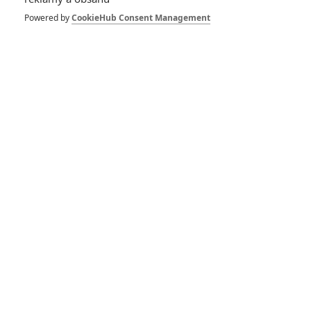
Powered by
CookieHub Consent Management
The Falcon and The
Winter Soldier: Série se
údajně přetáčí kvůli
Koronaviru
The Falcon and The
Winter Soldier:
Náhradník Captaina
Ameriky chystá velké
představení pro
veřejnost a má dostat
vlastního "Buckyho"
The Falcon and The
Winter Soldier: První
pohled na US Agenta a
další postavy