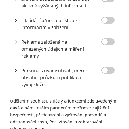

aktivně vyžádaných informací
Ukládání a/nebo přístup k
KOMENTÁŘE
12

informacím v zařízení
Reklama založená na
Karel
| 2020-03-03 12:31:32

omezených údajích a měření
Ano, zveličuju něco co nafukuje... tomu se říká vyrovnat
reklamy
misky vah. Až se koronavirus nebude zneužívat pro
manipulaci s polovinou světa, tak si můžeme bez emocí
Personalizovaný obsah, měření
popovídat o tom co je tahle "chřipka" zač. Kolik lidí ročně

obsahu, průzkum publika a
umře na AIDS a lidi stále odmítají často používat kondom
vývoj služeb
a kolik lidí umře na koronavirus a lidi blázní s rouškami,
který jsou v případě nenakažených k ničemu?
Udělením souhlasu s účely a funkcemi zde uvedenými
dáváte nám i našim partnerům možnost: Zajištění
Vstoupit do diskuze
bezpečnosti, předcházení a zjišťování podvodů a
odstraňování chyb, Poskytování a zobrazování
SOUVISEJÍCÍ ČLÁNKY
reklamy a obsahu