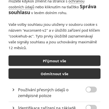
můžete kdykoli změnit na stránce s
ochranou
Správa
osobních údajů
nebo kliknutím na tlačítko
souhlasu
v levém dolním rohu.
Vaše volby souhlasu jsou uloženy v souboru cookie s
názvem "euconsent-v2" a v úložišti zařízení pod klíčem
"cookiehub-ac". Tyto prvky úložiště zaznamenávají
vaše signály souhlasu a jsou uchovávány maximálně
12 měsíců.
Přijmout vše
Marvel Studios
The Falcon and the Winter Soldier | Fandíme filmu
Odmítnout vše
GALERIE
Používání přesných údajů o

zeměpisné poloze
Identifikace zařízení na základě