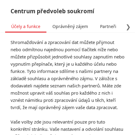
Centrum předvoleb soukromí
❯
Účely a funkce
Oprávněný zájem
Partneři
Pro
Tog
Shromažďování a zpracování dat můžete přijmout
navi
nebo odmítnou najednou pomocí tlačítek níže nebo
můžete přizpůsobit jednotlivé souhlasy zapnutím nebo
The Falcon and The Winter
vypnutím přepínače, který je u každého účelu nebo
funkce. Tyto informace sdílíme s našimi partnery na
Solider: Marvel opět natáčí
základě souhlasu a oprávněného zájmu. V záložce s
v Česku
dodavateli najdete seznam našich partnerů. Máte zde
možnost upravit váš souhlas pro každého z nich i
vznést námitku proti zpracování údajů u těch, kteří
Napsal:
Anarvin
, 02.03.2020 17:46
tvrdí, že mají oprávněný zájem vaše data zpracovat.
« Předchozí
Další »
Vaše volby zde jsou relevantní pouze pro tuto
konkrétní stránku. Vaše nastavení a odvolání souhlasu