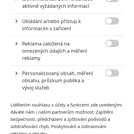

aktivně vyžádaných informací
KOMENTÁŘE
12
Ukládání a/nebo přístup k

informacím v zařízení
Karel
| 2020-03-03 12:31:32
Reklama založená na
Ano, zveličuju něco co nafukuje... tomu se říká vyrovnat

misky vah. Až se koronavirus nebude zneužívat pro
omezených údajích a měření
manipulaci s polovinou světa, tak si můžeme bez emocí
reklamy
popovídat o tom co je tahle "chřipka" zač. Kolik lidí ročně
umře na AIDS a lidi stále odmítají často používat kondom
Personalizovaný obsah, měření
a kolik lidí umře na koronavirus a lidi blázní s rouškami,

obsahu, průzkum publika a
který jsou v případě nenakažených k ničemu?
vývoj služeb
Vstoupit do diskuze
Udělením souhlasu s účely a funkcemi zde uvedenými
dáváte nám i našim partnerům možnost: Zajištění
bezpečnosti, předcházení a zjišťování podvodů a
SOUVISEJÍCÍ ČLÁNKY
odstraňování chyb, Poskytování a zobrazování
reklamy a obsahu