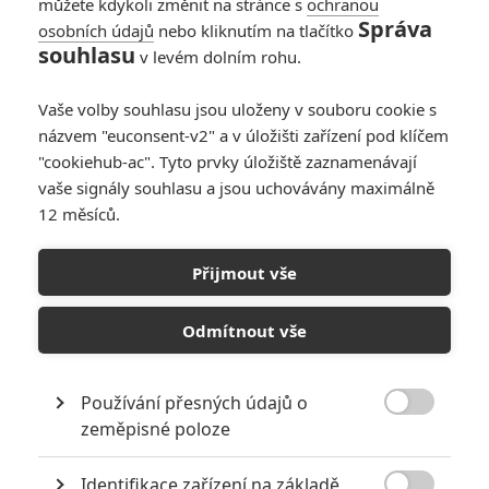
můžete kdykoli změnit na stránce s
ochranou
Správa
osobních údajů
nebo kliknutím na tlačítko
souhlasu
v levém dolním rohu.
Vaše volby souhlasu jsou uloženy v souboru cookie s
názvem "euconsent-v2" a v úložišti zařízení pod klíčem
"cookiehub-ac". Tyto prvky úložiště zaznamenávají
vaše signály souhlasu a jsou uchovávány maximálně
12 měsíců.
Marvel Studios
The Falcon and The Winter Soldier | Fandíme filmu
Přijmout vše
GALERIE
Odmítnout vše
Používání přesných údajů o

zeměpisné poloze
Identifikace zařízení na základě