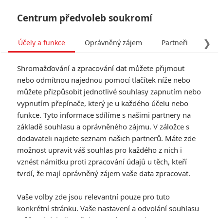
Centrum předvoleb soukromí
❯
Účely a funkce
Oprávněný zájem
Partneři
Pro
Tog
Shromažďování a zpracování dat můžete přijmout
navi
nebo odmítnou najednou pomocí tlačítek níže nebo
můžete přizpůsobit jednotlivé souhlasy zapnutím nebo
The Falcon and The Winter
vypnutím přepínače, který je u každého účelu nebo
funkce. Tyto informace sdílíme s našimi partnery na
Solider: Marvel opět natáčí
základě souhlasu a oprávněného zájmu. V záložce s
v Česku
dodavateli najdete seznam našich partnerů. Máte zde
možnost upravit váš souhlas pro každého z nich i
vznést námitku proti zpracování údajů u těch, kteří
Napsal:
Anarvin
, 02.03.2020 17:46
tvrdí, že mají oprávněný zájem vaše data zpracovat.
« Předchozí
Další »
Vaše volby zde jsou relevantní pouze pro tuto
konkrétní stránku. Vaše nastavení a odvolání souhlasu