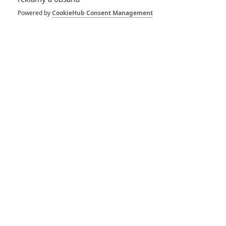
The Falcon and The
Powered by
CookieHub Consent Management
Winter Soldier: Série se
údajně přetáčí kvůli
Koronaviru
The Falcon and The
Winter Soldier:
Náhradník Captaina
Ameriky chystá velké
představení pro
veřejnost a má dostat
vlastního "Buckyho"
The Falcon and The
Winter Soldier: První
pohled na US Agenta a
další postavy