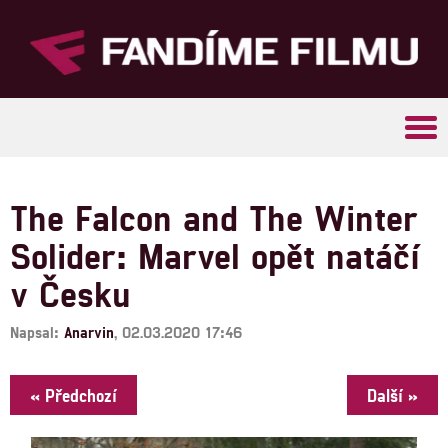
Tog
navi
The Falcon and The Winter
Solider: Marvel opět natáčí
v Česku
Napsal:
Anarvin
, 02.03.2020 17:46
« Předchozí
Další »