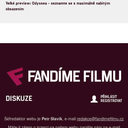
Velké preview: Odyssea - seznamte se s maximálně nabitým
obsazením
DISKUZE
PŘIHLÁSIT
REGISTROVAT
Šéfredaktor webu je
Petr Slavík
, e-mail
redakce@fandimefilmu.cz
Máte-li zájem o inzerci na našem webu napište nám na e-mail