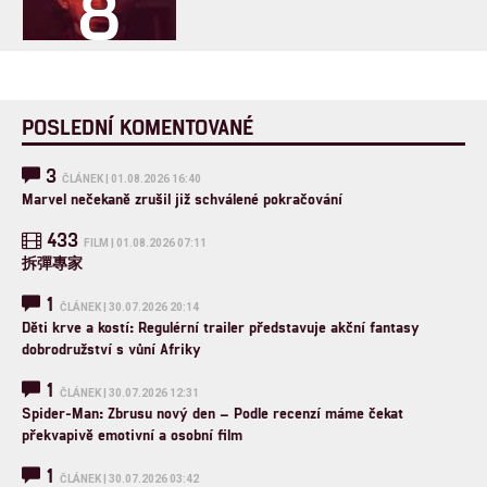
8
POSLEDNÍ KOMENTOVANÉ
3
ČLÁNEK | 01.08.2026 16:40
Marvel nečekaně zrušil již schválené pokračování
433
FILM | 01.08.2026 07:11
拆彈專家
1
ČLÁNEK | 30.07.2026 20:14
Děti krve a kostí: Regulérní trailer představuje akční fantasy
dobrodružství s vůní Afriky
1
ČLÁNEK | 30.07.2026 12:31
Spider-Man: Zbrusu nový den – Podle recenzí máme čekat
překvapivě emotivní a osobní film
1
ČLÁNEK | 30.07.2026 03:42