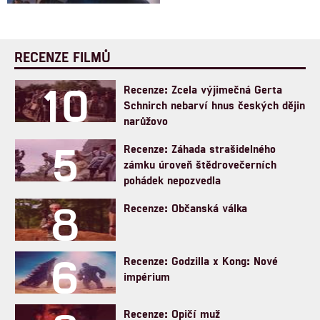
RECENZE FILMŮ
10
Recenze: Zcela výjimečná Gerta
Schnirch nebarví hnus českých dějin
narůžovo
5
Recenze: Záhada strašidelného
zámku úroveň štědrovečerních
pohádek nepozvedla
8
Recenze: Občanská válka
6
Recenze: Godzilla x Kong: Nové
impérium
Recenze: Opičí muž