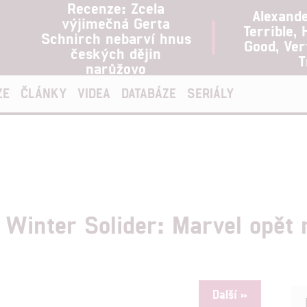
Recenze: Zcela
Alexand
výjimečná Gerta
Terrible, 
Schnirch nebarví hnus
Good, Ve
českých dějin
T
narůžovo
ZE
ČLÁNKY
VIDEA
DATABÁZE
SERIÁLY
 Winter Solider: Marvel opět 
Další »