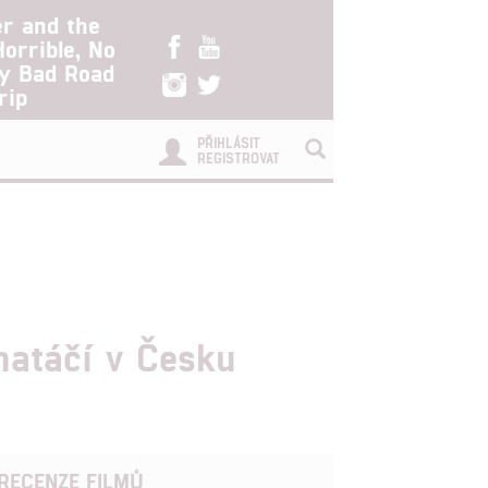
er and the
Horrible, No
ry Bad Road
rip
PŘIHLÁSIT
REGISTROVAT
natáčí v Česku
RECENZE FILMŮ