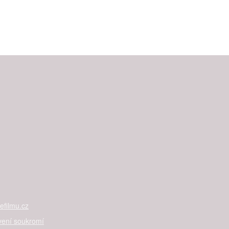
filmu.cz
vení soukromí