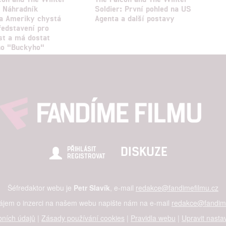
: Náhradník
Soldier: První pohled na US
a Ameriky chystá
Agenta a další postavy
ředstavení pro
st a má dostat
ho "Buckyho"
DISKUZE
PŘIHLÁSIT
REGISTROVAT
Šéfredaktor webu je
Petr Slavík
, e-mail
redakce@fandimefilmu.cz
zájem o inzerci na našem webu napište nám na e-mail
redakce@fandime
ních údajů
|
Zásady používání cookies
|
Pravidla webu
|
Upravit nasta