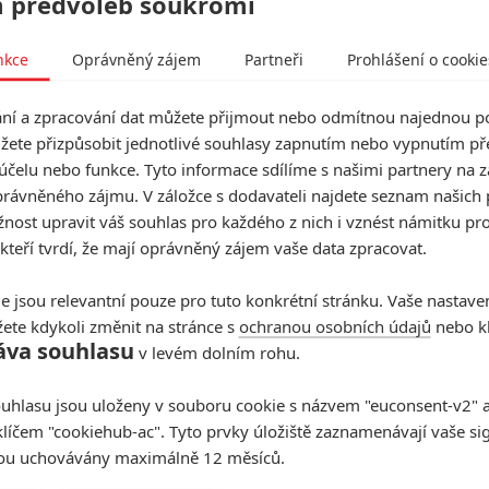
 předvoleb soukromí
nkce
Oprávněný zájem
Partneři
Prohlášení o cookie
í a zpracování dat můžete přijmout nebo odmítnou najednou po
žete přizpůsobit jednotlivé souhlasy zapnutím nebo vypnutím pře
účelu nebo funkce. Tyto informace sdílíme s našimi partnery na 
rávněného zájmu. V záložce s dodavateli najdete seznam našich 
ost upravit váš souhlas pro každého z nich i vznést námitku pro
 kteří tvrdí, že mají oprávněný zájem vaše data zpracovat.
e jsou relevantní pouze pro tuto konkrétní stránku. Vaše nastave
ete kdykoli změnit na stránce s
ochranou osobních údajů
nebo kl
áva souhlasu
v levém dolním rohu.
uhlasu jsou uloženy v souboru cookie s názvem "euconsent-v2" a 
klíčem "cookiehub-ac". Tyto prvky úložiště zaznamenávají vaše si
sou uchovávány maximálně 12 měsíců.