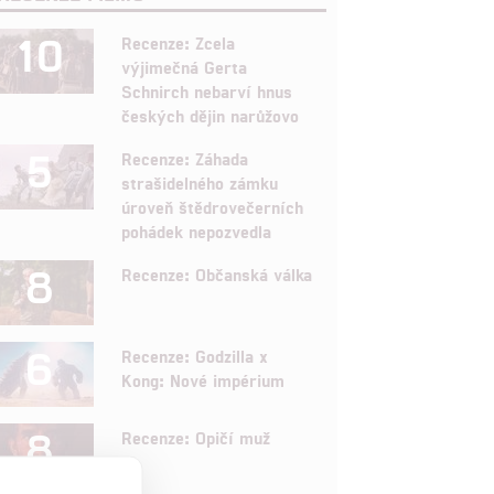
10
Recenze: Zcela
výjimečná Gerta
Schnirch nebarví hnus
českých dějin narůžovo
5
Recenze: Záhada
strašidelného zámku
úroveň štědrovečerních
pohádek nepozvedla
8
Recenze: Občanská válka
6
Recenze: Godzilla x
Kong: Nové impérium
8
Recenze: Opičí muž