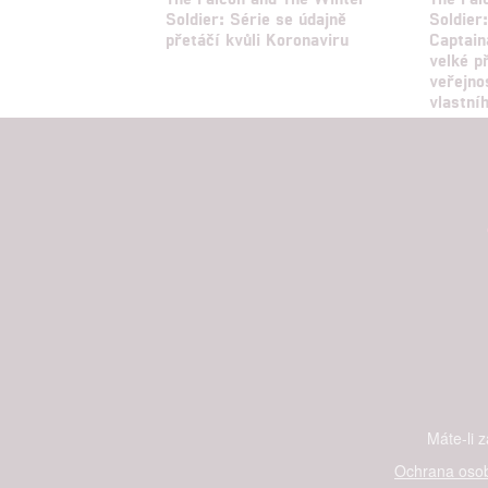
Soldier: Série se údajně
Soldier
přetáčí kvůli Koronaviru
Captain
velké p
veřejno
vlastní
Máte-li 
Ochrana osob