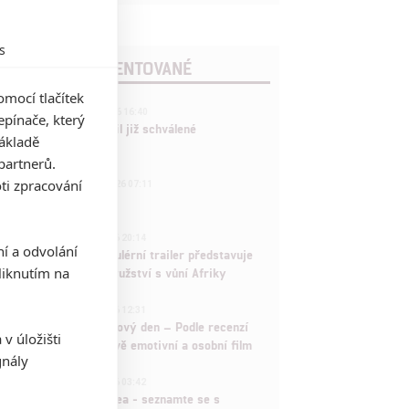
s
POSLEDNÍ KOMENTOVANÉ
mocí tlačítek
3
ČLÁNEK | 01.08.2026 16:40
pínače, který
Marvel nečekaně zrušil již schválené
základě
pokračování
partnerů.
433
ti zpracování
FILM | 01.08.2026 07:11
拆彈專家
1
ČLÁNEK | 30.07.2026 20:14
ní a odvolání
Děti krve a kostí: Regulérní trailer představuje
iknutím na
akční fantasy dobrodružství s vůní Afriky
1
ČLÁNEK | 30.07.2026 12:31
Spider-Man: Zbrusu nový den – Podle recenzí
v úložišti
máme čekat překvapivě emotivní a osobní film
gnály
1
ČLÁNEK | 30.07.2026 03:42
Velké preview: Odyssea - seznamte se s