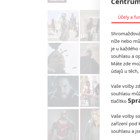
Centrum
Účely a fu
Shromažďován
níže nebo mů
je u každého 
souhlasu a op
Máte zde možn
údajů u těch,
Vaše volby zd
souhlasu můž
Spr
tlačítko
Vaše volby so
zařízení pod 
souhlasu a j