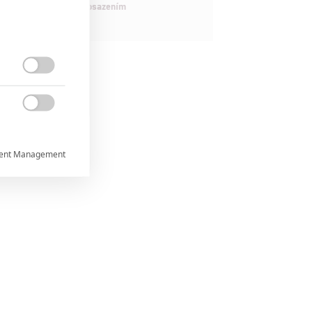
maximálně nabitým obsazením


ent Management



rtnerům
ání chyb,