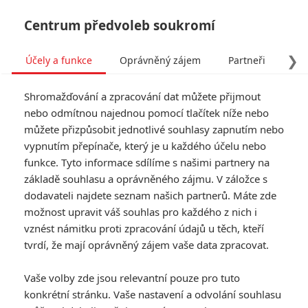
Centrum předvoleb soukromí
❯
Účely a funkce
Oprávněný zájem
Partneři
Pro
Tog
Shromažďování a zpracování dat můžete přijmout
navi
nebo odmítnou najednou pomocí tlačítek níže nebo
můžete přizpůsobit jednotlivé souhlasy zapnutím nebo
The Falcon and The Winter
vypnutím přepínače, který je u každého účelu nebo
funkce. Tyto informace sdílíme s našimi partnery na
Solider: Marvel opět natáčí
základě souhlasu a oprávněného zájmu. V záložce s
v Česku
dodavateli najdete seznam našich partnerů. Máte zde
možnost upravit váš souhlas pro každého z nich i
vznést námitku proti zpracování údajů u těch, kteří
Napsal:
Anarvin
, 02.03.2020 17:46
tvrdí, že mají oprávněný zájem vaše data zpracovat.
« Předchozí
Další »
Vaše volby zde jsou relevantní pouze pro tuto
konkrétní stránku. Vaše nastavení a odvolání souhlasu