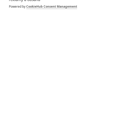
Winter Soldier: Série se
údajně přetáčí kvůli
Powered by
CookieHub Consent Management
Koronaviru
The Falcon and The
Winter Soldier:
Náhradník Captaina
Ameriky chystá velké
představení pro
veřejnost a má dostat
vlastního "Buckyho"
The Falcon and The
Winter Soldier: První
pohled na US Agenta a
další postavy