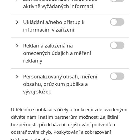
KOMENTÁŘE
12

aktivně vyžádaných informací
Ukládání a/nebo přístup k

informacím v zařízení
Karel
| 2020-03-03 12:31:32
Ano, zveličuju něco co nafukuje... tomu se říká vyrovnat
Reklama založená na
misky vah. Až se koronavirus nebude zneužívat pro

manipulaci s polovinou světa, tak si můžeme bez emocí
omezených údajích a měření
popovídat o tom co je tahle "chřipka" zač. Kolik lidí ročně
reklamy
umře na AIDS a lidi stále odmítají často používat kondom
a kolik lidí umře na koronavirus a lidi blázní s rouškami,
Personalizovaný obsah, měření
který jsou v případě nenakažených k ničemu?

obsahu, průzkum publika a
vývoj služeb
Vstoupit do diskuze
Udělením souhlasu s účely a funkcemi zde uvedenými
dáváte nám i našim partnerům možnost: Zajištění
SOUVISEJÍCÍ ČLÁNKY
bezpečnosti, předcházení a zjišťování podvodů a
odstraňování chyb, Poskytování a zobrazování
The Falcon and The
reklamy a obsahu