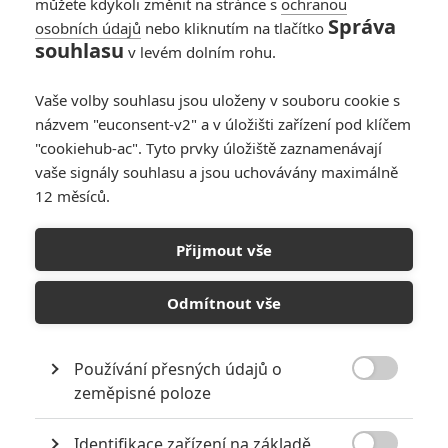
můžete kdykoli změnit na stránce s
ochranou
Správa
osobních údajů
nebo kliknutím na tlačítko
souhlasu
v levém dolním rohu.
Vaše volby souhlasu jsou uloženy v souboru cookie s
názvem "euconsent-v2" a v úložišti zařízení pod klíčem
"cookiehub-ac". Tyto prvky úložiště zaznamenávají
vaše signály souhlasu a jsou uchovávány maximálně
12 měsíců.
Marvel Studios
The Falcon and The Winter Soldier | Fandíme filmu
Přijmout vše
GALERIE
Odmítnout vše
Používání přesných údajů o

zeměpisné poloze
Identifikace zařízení na základě