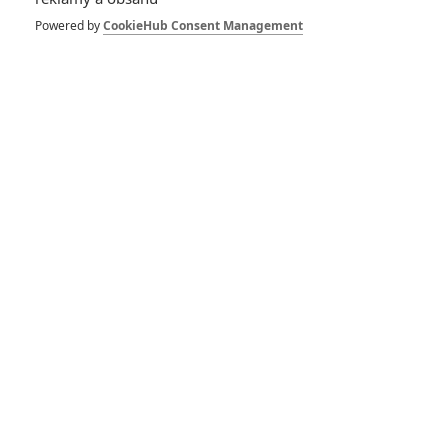
Winter Soldier: Série se
údajně přetáčí kvůli
Powered by
CookieHub Consent Management
Koronaviru
The Falcon and The
Winter Soldier:
Náhradník Captaina
Ameriky chystá velké
představení pro
veřejnost a má dostat
vlastního "Buckyho"
The Falcon and The
Winter Soldier: První
pohled na US Agenta a
další postavy