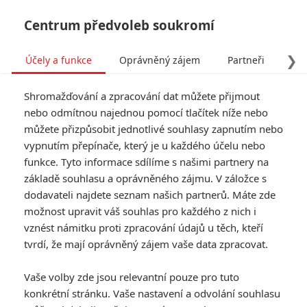
Centrum předvoleb soukromí
❯
Účely a funkce
Oprávněný zájem
Partneři
Pro
Tog
Shromažďování a zpracování dat můžete přijmout
navi
nebo odmítnou najednou pomocí tlačítek níže nebo
můžete přizpůsobit jednotlivé souhlasy zapnutím nebo
The Falcon and The Winter
vypnutím přepínače, který je u každého účelu nebo
funkce. Tyto informace sdílíme s našimi partnery na
Solider: Marvel opět natáčí
základě souhlasu a oprávněného zájmu. V záložce s
v Česku
dodavateli najdete seznam našich partnerů. Máte zde
možnost upravit váš souhlas pro každého z nich i
vznést námitku proti zpracování údajů u těch, kteří
Napsal:
Anarvin
, 02.03.2020 17:46
tvrdí, že mají oprávněný zájem vaše data zpracovat.
« Předchozí
Další »
Vaše volby zde jsou relevantní pouze pro tuto
konkrétní stránku. Vaše nastavení a odvolání souhlasu