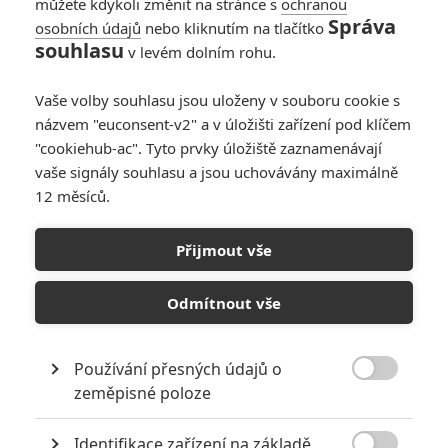
můžete kdykoli změnit na stránce s
ochranou
Správa
osobních údajů
nebo kliknutím na tlačítko
souhlasu
v levém dolním rohu.
Vaše volby souhlasu jsou uloženy v souboru cookie s
názvem "euconsent-v2" a v úložišti zařízení pod klíčem
"cookiehub-ac". Tyto prvky úložiště zaznamenávají
vaše signály souhlasu a jsou uchovávány maximálně
12 měsíců.
Marvel
The Falcon and The Winter Soldier | Fandíme filmu
Přijmout vše
GALERIE
Odmítnout vše
Používání přesných údajů o

zeměpisné poloze
Identifikace zařízení na základě