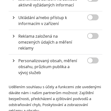
KOMENTÁŘE
12

aktivně vyžádaných informací
Ukládání a/nebo přístup k

informacím v zařízení
Karel
| 2020-03-03 12:31:32
Ano, zveličuju něco co nafukuje... tomu se říká vyrovnat
Reklama založená na
misky vah. Až se koronavirus nebude zneužívat pro

manipulaci s polovinou světa, tak si můžeme bez emocí
omezených údajích a měření
popovídat o tom co je tahle "chřipka" zač. Kolik lidí ročně
reklamy
umře na AIDS a lidi stále odmítají často používat kondom
a kolik lidí umře na koronavirus a lidi blázní s rouškami,
Personalizovaný obsah, měření
který jsou v případě nenakažených k ničemu?

obsahu, průzkum publika a
vývoj služeb
Vstoupit do diskuze
Udělením souhlasu s účely a funkcemi zde uvedenými
dáváte nám i našim partnerům možnost: Zajištění
SOUVISEJÍCÍ ČLÁNKY
bezpečnosti, předcházení a zjišťování podvodů a
odstraňování chyb, Poskytování a zobrazování
The Falcon and The
reklamy a obsahu