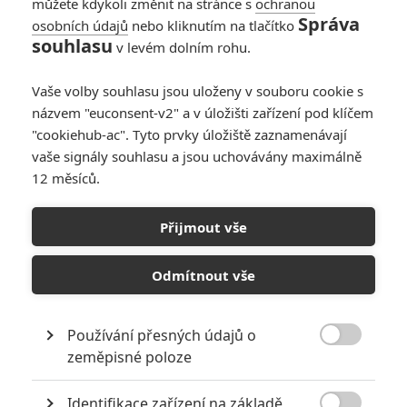
můžete kdykoli změnit na stránce s
ochranou
Správa
osobních údajů
nebo kliknutím na tlačítko
souhlasu
v levém dolním rohu.
Vaše volby souhlasu jsou uloženy v souboru cookie s
názvem "euconsent-v2" a v úložišti zařízení pod klíčem
"cookiehub-ac". Tyto prvky úložiště zaznamenávají
vaše signály souhlasu a jsou uchovávány maximálně
12 měsíců.
Přijmout vše
Marvel
Odmítnout vše
Anthony Mackie a Sebastian Stan v seriálu The Falcon and The
Winter Soldier | Fandíme filmu
Používání přesných údajů o
GALERIE

zeměpisné poloze
Identifikace zařízení na základě