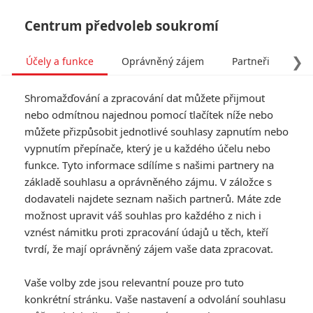
Centrum předvoleb soukromí
❯
Účely a funkce
Oprávněný zájem
Partneři
Pro
Tog
Shromažďování a zpracování dat můžete přijmout
navi
nebo odmítnou najednou pomocí tlačítek níže nebo
můžete přizpůsobit jednotlivé souhlasy zapnutím nebo
The Falcon and The Winter
vypnutím přepínače, který je u každého účelu nebo
funkce. Tyto informace sdílíme s našimi partnery na
Solider: Marvel opět natáčí
základě souhlasu a oprávněného zájmu. V záložce s
v Česku
dodavateli najdete seznam našich partnerů. Máte zde
možnost upravit váš souhlas pro každého z nich i
vznést námitku proti zpracování údajů u těch, kteří
Napsal:
Anarvin
, 02.03.2020 17:46
tvrdí, že mají oprávněný zájem vaše data zpracovat.
« Předchozí
Další »
Vaše volby zde jsou relevantní pouze pro tuto
konkrétní stránku. Vaše nastavení a odvolání souhlasu