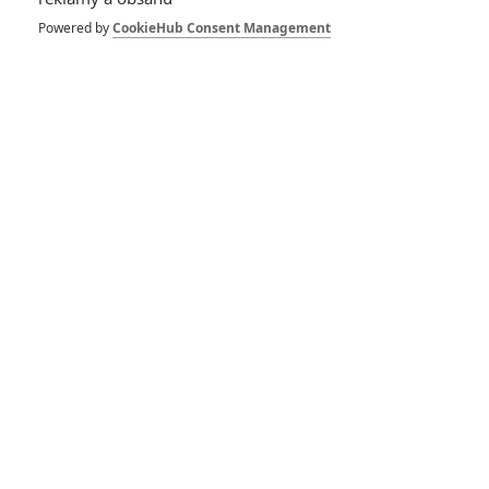
Powered by
CookieHub Consent Management
SOUVISEJÍCÍ ČLÁNKY
The Falcon and The
Winter Soldier: Série se
údajně přetáčí kvůli
Koronaviru
The Falcon and The
Winter Soldier:
Náhradník Captaina
Ameriky chystá velké
představení pro
veřejnost a má dostat
vlastního "Buckyho"
The Falcon and The