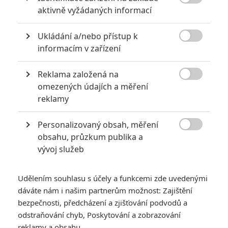

aktivně vyžádaných informací
Ukládání a/nebo přístup k

informacím v zařízení
KOMENTÁŘE
12
Reklama založená na

omezených údajích a měření
reklamy
Karel
| 2020-03-03 12:31:32
Ano, zveličuju něco co nafukuje... tomu se říká vyrovnat
Personalizovaný obsah, měření
misky vah. Až se koronavirus nebude zneužívat pro

obsahu, průzkum publika a
manipulaci s polovinou světa, tak si můžeme bez emocí
vývoj služeb
popovídat o tom co je tahle "chřipka" zač. Kolik lidí ročně
umře na AIDS a lidi stále odmítají často používat kondom
a kolik lidí umře na koronavirus a lidi blázní s rouškami,
Udělením souhlasu s účely a funkcemi zde uvedenými
který jsou v případě nenakažených k ničemu?
dáváte nám i našim partnerům možnost: Zajištění
bezpečnosti, předcházení a zjišťování podvodů a
odstraňování chyb, Poskytování a zobrazování
Vstoupit do diskuze
reklamy a obsahu