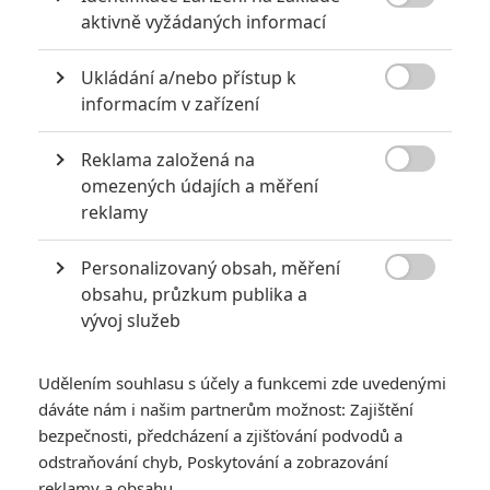

aktivně vyžádaných informací
Ukládání a/nebo přístup k

informacím v zařízení
Reklama založená na
Marvel Studios

omezených údajích a měření
reklamy
Seznamte se s marvelovkami, které v nejbližších letech
uvidíme v 5. a 6. fázi Marvel Cinematic Universe.
Personalizovaný obsah, měření

Před letošním
Comic-Conem
kolovaly zprávy, že
Marvel
obsahu, průzkum publika a
vývoj služeb
vezme tradiční komiksovou akci
zlehka
a velká oznámení si
nechá až na
Disneyho
zářijovou akci
D23
. Pak ale pouhý den
před prezentací na internet
unikly podrobnosti
o tom, co by
Udělením souhlasu s účely a funkcemi zde uvedenými
dáváte nám i našim partnerům možnost: Zajištění
studio mohlo představit a nakonec se toho velká část
bezpečnosti, předcházení a zjišťování podvodů a
vyplnila. Šéf studia
Kevin Feige
předstoupil v americkém
odstraňování chyb, Poskytování a zobrazování
San Diegu před obří časovou osu a jasně nám narýsoval, co
reklamy a obsahu