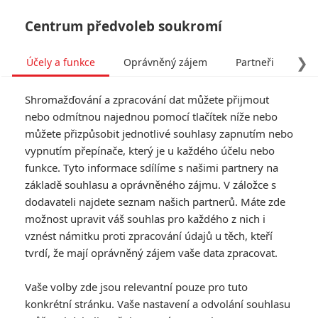
Centrum předvoleb soukromí
❯
Účely a funkce
Oprávněný zájem
Partneři
Pro
Tog
Shromažďování a zpracování dat můžete přijmout
navi
nebo odmítnou najednou pomocí tlačítek níže nebo
můžete přizpůsobit jednotlivé souhlasy zapnutím nebo
vypnutím přepínače, který je u každého účelu nebo
funkce. Tyto informace sdílíme s našimi partnery na
základě souhlasu a oprávněného zájmu. V záložce s
dodavateli najdete seznam našich partnerů. Máte zde
možnost upravit váš souhlas pro každého z nich i
vznést námitku proti zpracování údajů u těch, kteří
tvrdí, že mají oprávněný zájem vaše data zpracovat.
Vaše volby zde jsou relevantní pouze pro tuto
konkrétní stránku. Vaše nastavení a odvolání souhlasu