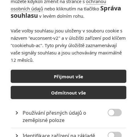
můžete kdykoli změnit na stránce s
ochranou
Správa
osobních údajů
nebo kliknutím na tlačítko
souhlasu
v levém dolním rohu.
Vaše volby souhlasu jsou uloženy v souboru cookie s
názvem "euconsent-v2" a v úložišti zařízení pod klíčem
"cookiehub-ac". Tyto prvky úložiště zaznamenávají
vaše signály souhlasu a jsou uchovávány maximálně
12 měsíců.
Marvel oficiálně oznámil
své chystané novinky až po
Přijmout vše
příští Avengers
Odmítnout vše
Napsal:
Petr Slavík - (Anarvin)
, 24.07.2022 04:48
Používání přesných údajů o

zeměpisné poloze
Identifikace zařízení na základě