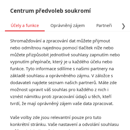
Centrum předvoleb soukromí
❯
Účely a funkce
Oprávněný zájem
Partneři
Pro
Tog
Shromažďování a zpracování dat můžete přijmout
navi
nebo odmítnou najednou pomocí tlačítek níže nebo
můžete přizpůsobit jednotlivé souhlasy zapnutím nebo
vypnutím přepínače, který je u každého účelu nebo
funkce. Tyto informace sdílíme s našimi partnery na
základě souhlasu a oprávněného zájmu. V záložce s
dodavateli najdete seznam našich partnerů. Máte zde
možnost upravit váš souhlas pro každého z nich i
vznést námitku proti zpracování údajů u těch, kteří
tvrdí, že mají oprávněný zájem vaše data zpracovat.
Vaše volby zde jsou relevantní pouze pro tuto
konkrétní stránku. Vaše nastavení a odvolání souhlasu