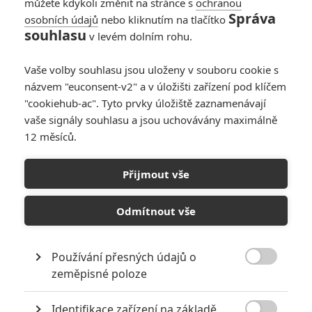
můžete kdykoli změnit na stránce s
ochranou
Správa
osobních údajů
nebo kliknutím na tlačítko
souhlasu
v levém dolním rohu.
Vaše volby souhlasu jsou uloženy v souboru cookie s
názvem "euconsent-v2" a v úložišti zařízení pod klíčem
"cookiehub-ac". Tyto prvky úložiště zaznamenávají
vaše signály souhlasu a jsou uchovávány maximálně
12 měsíců.
Co přinese Comic-Con
2022: Marvel, DC a ti druzí
Přijmout vše
Napsal:
Petr Slavík - (Anarvin)
, 21.07.2022 17:13
Odmítnout vše
Používání přesných údajů o

zeměpisné poloze
Identifikace zařízení na základě