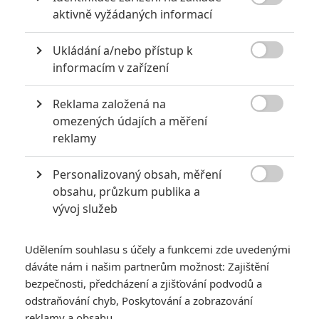

aktivně vyžádaných informací
Ukládání a/nebo přístup k

informacím v zařízení
Marvel
Reklama založená na
Zobrazit další 1 obrázek

omezených údajích a měření
reklamy
Vybíráme to nejzajímavější z letošního programu obří
fanouškovské akce Comic-Con, která tradičně zásobí
Personalizovaný obsah, měření
diváky hromadou novinek.

obsahu, průzkum publika a
vývoj služeb
Akce typu Comic-Con není třeba představovat už ani
žánrovým fanouškům v Česku, kde se také několik let
Udělením souhlasu s účely a funkcemi zde uvedenými
podobný masivní sraz příznivců komiksů, fantastiky a
dáváte nám i našim partnerům možnost: Zajištění
cosplaye pořádá. Největší akcí svého druhu na světě je
bezpečnosti, předcházení a zjišťování podvodů a
každoroční Comic-Con v americkém San Diegu. Tedy alespoň
odstraňování chyb, Poskytování a zobrazování
pokud jde o množství hvězdných hostů a počet novinek ze
reklamy a obsahu