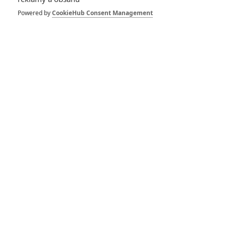
Znovuzrození - Co
ještě přinese první
Powered by
CookieHub Consent Management
řada a jak je to s
druhou
0
Anarvin
| 06.03.2025 22:28
Téma: Jak se v
bolestech rodil
návrat Daredevila
0
Anarvin
| 05.03.2025 17:10
Daredevil:
Znovuzrození –
První ohlasy nové
série dorazily
2
Anarvin
| 25.02.2025 06:20