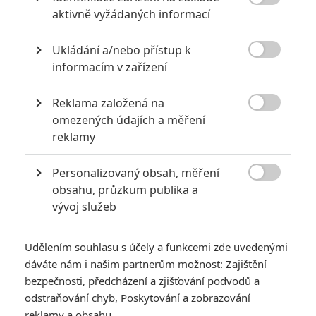

aktivně vyžádaných informací
2
Jaaaara
| 23.07.2020 21:30
Když to nejde, tak to nejde... aneb kdo se s
Ukládání a/nebo přístup k
kým při natáčení nemusel?

informacím v zařízení
Reklama založená na

omezených údajích a měření
Nebezpečně nakažlivé filmy aneb bakterie a viry útočí
reklamy
0
Jaaaara
| 04.08.2020 18:24
Personalizovaný obsah, měření
Jestli vás už omrzela Nákaza, zkuste si
pandemii zpříjemnit jinou relevantní

obsahu, průzkum publika a
peckou, v níž lidstvo terorizují nebezpeční
vývoj služeb
mikroskopičtí prevíti.
Udělením souhlasu s účely a funkcemi zde uvedenými
dáváte nám i našim partnerům možnost: Zajištění
bezpečnosti, předcházení a zjišťování podvodů a
odstraňování chyb, Poskytování a zobrazování
Daredevil:
reklamy a obsahu