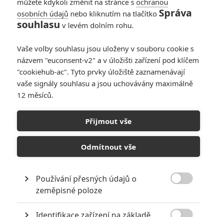
můžete kdykoli změnit na stránce s
ochranou
Správa
osobních údajů
nebo kliknutím na tlačítko
Daredevil:
souhlasu
v levém dolním rohu.
Znovuzrození -
Druhá řada startuje
Vaše volby souhlasu jsou uloženy v souboru cookie s
za pár dní a zatím
názvem "euconsent-v2" a v úložišti zařízení pod klíčem
sklízí chválu
"cookiehub-ac". Tyto prvky úložiště zaznamenávají
0
Rudmen
| 22.03.2026 17:29
vaše signály souhlasu a jsou uchovávány maximálně
12 měsíců.
Daredevil:
Znovuzrození –
Přijmout vše
Trailer láká k
návratu krvavého
superhrdiny
Odmítnout vše
0
Anarvin
| 28.01.2026 07:12
Používání přesných údajů o

zeměpisné poloze
NEPŘEHLÉDNĚTE
Identifikace zařízení na základě
8 hereckých dvojic, které se při natáčení nemohly vystát