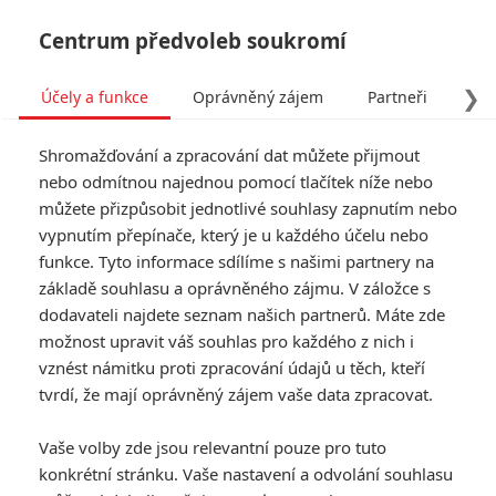
Centrum předvoleb soukromí
❯
Účely a funkce
Oprávněný zájem
Partneři
Pro
Tog
Shromažďování a zpracování dat můžete přijmout
navi
nebo odmítnou najednou pomocí tlačítek níže nebo
můžete přizpůsobit jednotlivé souhlasy zapnutím nebo
Tag: Daredevil
vypnutím přepínače, který je u každého účelu nebo
funkce. Tyto informace sdílíme s našimi partnery na
základě souhlasu a oprávněného zájmu. V záložce s
ČLÁNKY
FILMY
OSOBY
VIDEA
(1)
(0)
(0)
dodavateli najdete seznam našich partnerů. Máte zde
možnost upravit váš souhlas pro každého z nich i
Daredevil:
vznést námitku proti zpracování údajů u těch, kteří
Znovuzrození –
tvrdí, že mají oprávněný zájem vaše data zpracovat.
Trailer pro zbytek
druhé série je
Vaše volby zde jsou relevantní pouze pro tuto
patřičně brutální
konkrétní stránku. Vaše nastavení a odvolání souhlasu
2
Anarvin
| 07.04.2026 19:18